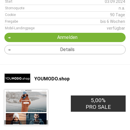
03.09.2024
Start
n.a.
Stornoquote
90 Tage
Cookie
bis 6 Wochen
Freigabe
verfügbar
Mobil-Landingpage
Anmelden
Details
YOUMODO.shop
5,00%
PRO SALE