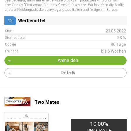
Das bedeutet, dass nur eine gewisse Stückzahl produziert wird und nach
dem Prinzip "First come, first serve" verkauft werden. Wir beziehen die Stoffe
unserer Kleidungsstücke überwiegend aus Italien und fertigen in Europa.
12
Werbemittel
23.05.2022
Start
23 %
Stornoquote
90 Tage
Cookie
bis 6 Wochen
Freigabe
Anmelden
Details
Two Mates
10,00%
PRO SALE