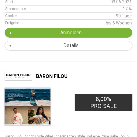
03.06.2021
Start
17 %
Stornoquote
90 Tage
Cookie
bis 6 Wochen
Freigabe
Anmelden
Details
BARON FILOU
8,00%
PRO SALE
Baron Filou bringt coole Vibes, charmanten Style und eine Prise Rebellion in