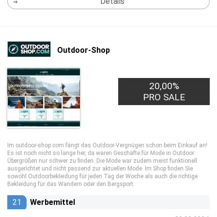
Details
Outdoor-Shop
20,00%
PRO SALE
Im outdoor-shop.com fängt das Outdoor-Vergnügen schon beim Einkauf an!
Es ist noch nicht so lange her, da waren Geschäfte für Mode in Outdoor
Übergrößen nur schwer zu finden. Die Mode war zudem meist funktionell
ausgerichtet und nicht passend zur aktuellen Mode. Im Shop finden Sie
sowohl Outdoorbekleidung für jeden Tag der Woche als auch die richtige
Bekleidung für das Wandern oder den Bergsport.
21
Werbemittel