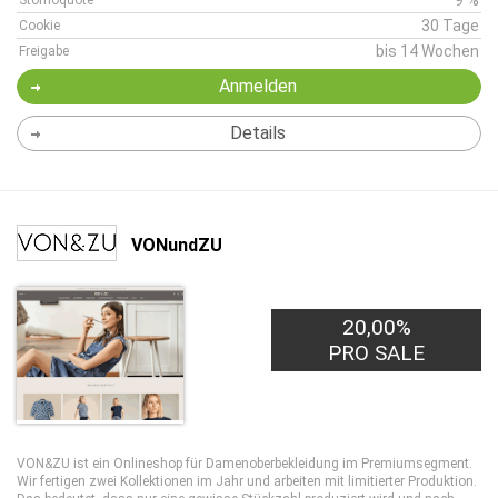
9 %
Stornoquote
30 Tage
Cookie
bis 14 Wochen
Freigabe
Anmelden
Details
VONundZU
20,00%
PRO SALE
VON&ZU ist ein Onlineshop für Damenoberbekleidung im Premiumsegment.
Wir fertigen zwei Kollektionen im Jahr und arbeiten mit limitierter Produktion.