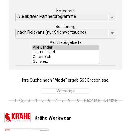
Kategorie
Alle aktiven Partnerprogramme
Sortierung
nach Relevanz (nur Stichwortsuche)
Vertriebsgebiete
Ihre Suche nach "
Mode
" ergab 565 Ergebnisse.
Vorherige
1
2
3
4
5
6
7
8
9
10
Nächste
Letzte
Krähe Workwear