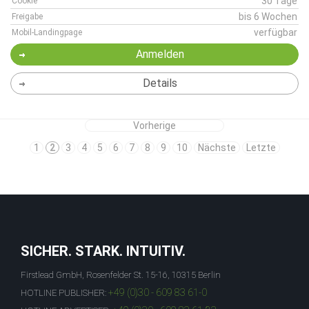
30 Tage
Cookie
bis 6 Wochen
Freigabe
verfügbar
Mobil-Landingpage
Anmelden
Details
Vorherige
1
2
3
4
5
6
7
8
9
10
Nächste
Letzte
SICHER. STARK. INTUITIV.
Firstlead GmbH, Rosenfelder St. 15-16, 10315 Berlin
+49 (0)30 - 609 83 61-0
HOTLINE PUBLISHER: