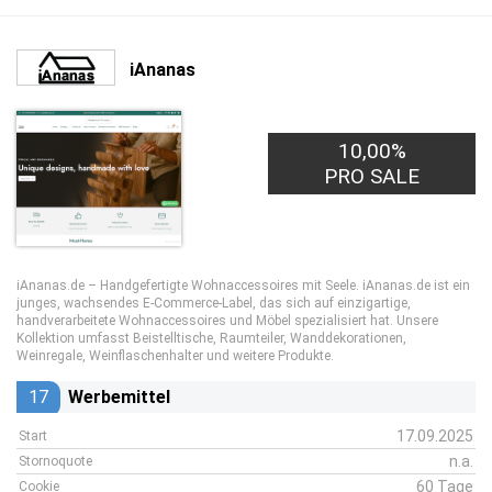
iAnanas
10,00%
PRO SALE
iAnanas.de – Handgefertigte Wohnaccessoires mit Seele. iAnanas.de ist ein
junges, wachsendes E-Commerce-Label, das sich auf einzigartige,
handverarbeitete Wohnaccessoires und Möbel spezialisiert hat. Unsere
Kollektion umfasst Beistelltische, Raumteiler, Wanddekorationen,
Weinregale, Weinflaschenhalter und weitere Produkte.
17
Werbemittel
17.09.2025
Start
n.a.
Stornoquote
60 Tage
Cookie