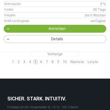
0 %
Stornoquote
30 Tage
Cookie
bis 6 Wochen
Freigabe
verfügbar
Mobil-Landingpage
Anmelden
Details
Vorherige
1
2
3
4
5
6
7
8
9
10
Nächste
Letzte
SICHER. STARK. INTUITIV.
Firstlead GmbH, Rosenfelder St. 15-16, 10315 Berlin