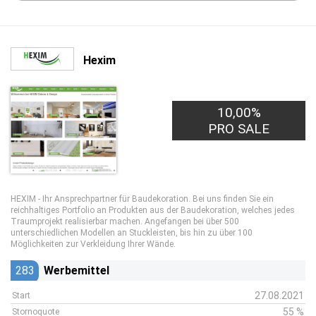
Hexim
10,00%
PRO SALE
HEXIM - Ihr Ansprechpartner für Baudekoration. Bei uns finden Sie ein
reichhaltiges Portfolio an Produkten aus der Baudekoration, welches jedes
Traumprojekt realisierbar machen. Angefangen bei über 500
unterschiedlichen Modellen an Stuckleisten, bis hin zu über 100
Möglichkeiten zur Verkleidung Ihrer Wände.
283
Werbemittel
27.08.2021
Start
55 %
Stornoquote