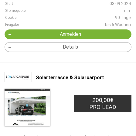
03.09.2024
Start
n.a.
Stornoquote
90 Tage
Cookie
bis 6 Wochen
Freigabe
Anmelden
Details
Solarterrasse & Solarcarport
200,00€
PRO LEAD