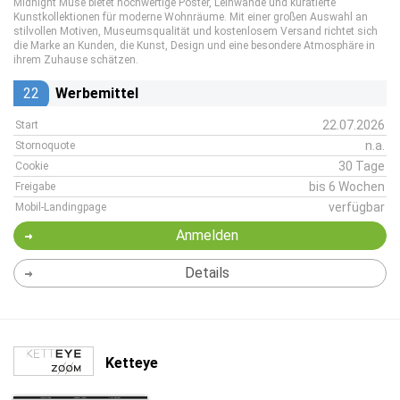
Midnight Muse bietet hochwertige Poster, Leinwände und kuratierte
Kunstkollektionen für moderne Wohnräume. Mit einer großen Auswahl an
stilvollen Motiven, Museumsqualität und kostenlosem Versand richtet sich
die Marke an Kunden, die Kunst, Design und eine besondere Atmosphäre in
ihrem Zuhause schätzen.
22
Werbemittel
22.07.2026
Start
n.a.
Stornoquote
30 Tage
Cookie
bis 6 Wochen
Freigabe
verfügbar
Mobil-Landingpage
Anmelden
Details
Ketteye