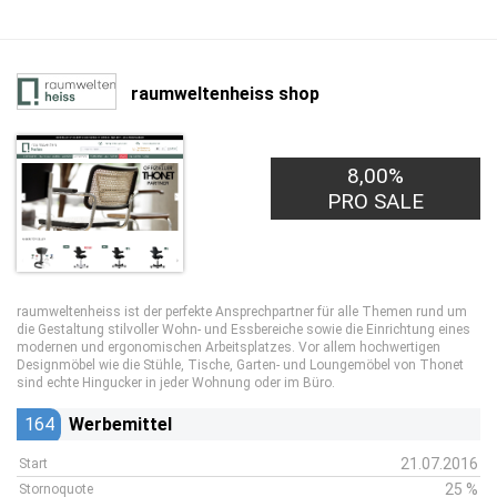
raumweltenheiss shop
8,00%
PRO SALE
raumweltenheiss ist der perfekte Ansprechpartner für alle Themen rund um
die Gestaltung stilvoller Wohn- und Essbereiche sowie die Einrichtung eines
modernen und ergonomischen Arbeitsplatzes. Vor allem hochwertigen
Designmöbel wie die Stühle, Tische, Garten- und Loungemöbel von Thonet
sind echte Hingucker in jeder Wohnung oder im Büro.
164
Werbemittel
21.07.2016
Start
25 %
Stornoquote