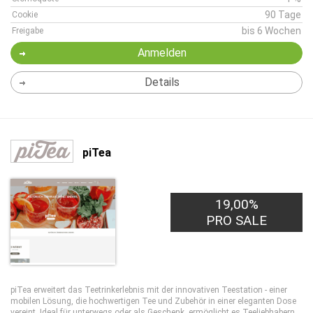
90 Tage
Cookie
bis 6 Wochen
Freigabe
Anmelden
Details
piTea
19,00%
PRO SALE
piTea erweitert das Teetrinkerlebnis mit der innovativen Teestation - einer
mobilen Lösung, die hochwertigen Tee und Zubehör in einer eleganten Dose
vereint. Ideal für unterwegs oder als Geschenk, ermöglicht es Teeliebhabern,