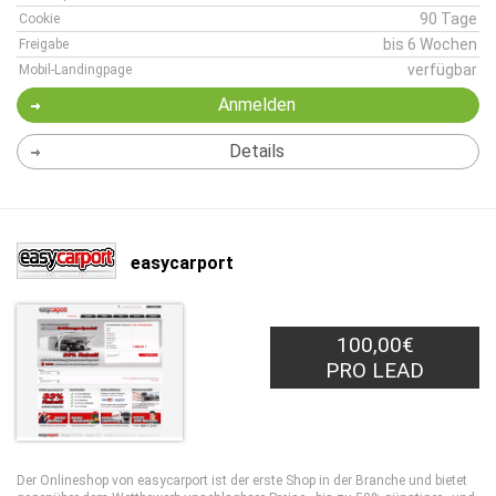
90 Tage
Cookie
bis 6 Wochen
Freigabe
verfügbar
Mobil-Landingpage
Anmelden
Details
easycarport
100,00€
PRO LEAD
Der Onlineshop von easycarport ist der erste Shop in der Branche und bietet