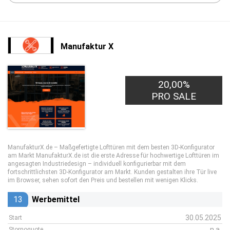
Manufaktur X
20,00%
PRO SALE
ManufakturX.de – Maßgefertigte Lofttüren mit dem besten 3D-Konfigurator
am Markt ManufakturX.de ist die erste Adresse für hochwertige Lofttüren im
angesagten Industriedesign – individuell konfigurierbar mit dem
fortschrittlichsten 3D-Konfigurator am Markt. Kunden gestalten ihre Tür live
im Browser, sehen sofort den Preis und bestellen mit wenigen Klicks.
13
Werbemittel
30.05.2025
Start
n.a.
Stornoquote