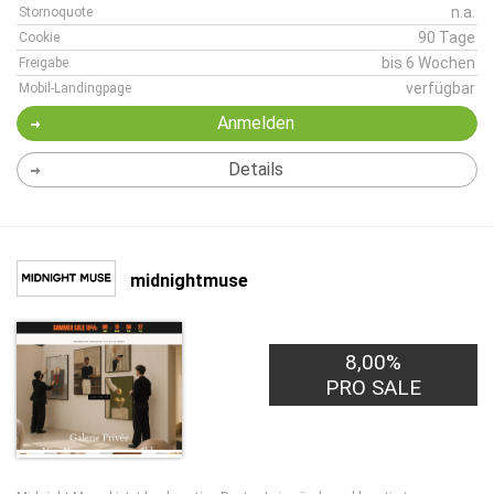
n.a.
Stornoquote
90 Tage
Cookie
bis 6 Wochen
Freigabe
verfügbar
Mobil-Landingpage
Anmelden
Details
midnightmuse
8,00%
PRO SALE