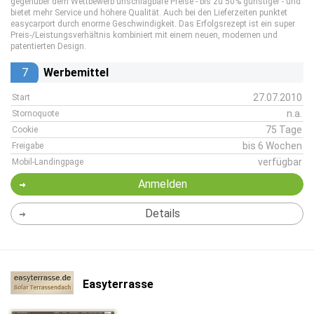
gegenüber dem Wettbewerb unschlagbare Preise - bis zu 50% günstiger - und
bietet mehr Service und höhere Qualität. Auch bei den Lieferzeiten punktet
easycarport durch enorme Geschwindigkeit. Das Erfolgsrezept ist ein super
Preis-/Leistungsverhältnis kombiniert mit einem neuen, modernen und
patentierten Design.
7
Werbemittel
27.07.2010
Start
n.a.
Stornoquote
75 Tage
Cookie
bis 6 Wochen
Freigabe
verfügbar
Mobil-Landingpage
Anmelden
Details
Easyterrasse