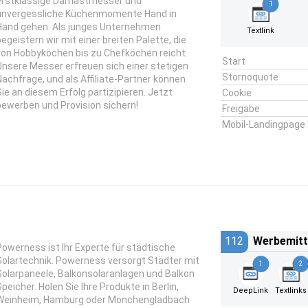
erstklassige Damastmesser und
1
unvergessliche Küchenmomente Hand in
Hand gehen. Als junges Unternehmen
Textlink
begeistern wir mit einer breiten Palette, die
von Hobbyköchen bis zu Chefköchen reicht.
Start
Unsere Messer erfreuen sich einer stetigen
Stornoquote
Nachfrage, und als Affiliate-Partner können
Sie an diesem Erfolg partizipieren. Jetzt
Cookie
bewerben und Provision sichern!
Freigabe
Mobil-Landingpage
112
Werbemitt
Powerness ist Ihr Experte für städtische
Solartechnik. Powerness versorgt Städter mit
1
2
Solarpaneele, Balkonsolaranlagen und Balkon
Speicher. Holen Sie Ihre Produkte in Berlin,
DeepLink
Textlinks
Weinheim, Hamburg oder Mönchengladbach