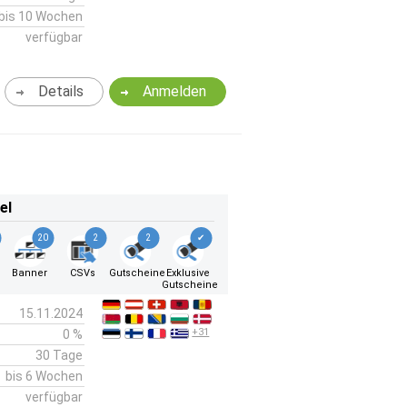
bis 10 Wochen
verfügbar
Details
Anmelden
el
20
2
2
✔
Banner
CSVs
Gutscheine
Exklusive
Gutscheine
15.11.2024
+31
0 %
30 Tage
bis 6 Wochen
verfügbar