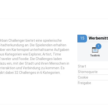
15
Werbemitt
Urban Challenger bietet eine spielerische
Stadterkundung an. Die Spielenden erhalten
1
über ein Kartenspiel unterhaltsame Aufgaben
aus Kategorien wie Explorer, Artist, Time
Textlink
Traveler und Foodie. Die Challenges laden
dazu ein, mit der Stadt und ihren Menschen in
Start
Interaktion und Verbindung zu kommen. Es
Stornoquote
gibt dabei 32 Challenges in 6 Kategorien.
Cookie
Freigabe