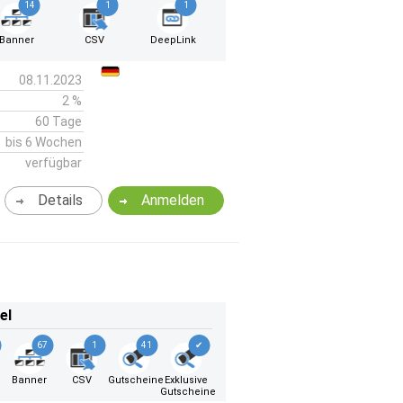
14
1
1
Banner
CSV
DeepLink
08.11.2023
2 %
60 Tage
bis 6 Wochen
verfügbar
Details
Anmelden
el
67
1
41
✔
Banner
CSV
Gutscheine
Exklusive
Gutscheine