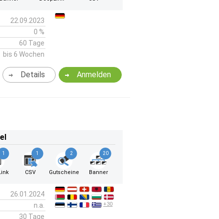
22.09.2023
0 %
60 Tage
bis 6 Wochen
Details
Anmelden
el
1
1
2
20
ink
CSV
Gutscheine
Banner
26.01.2024
+30
n.a.
30 Tage