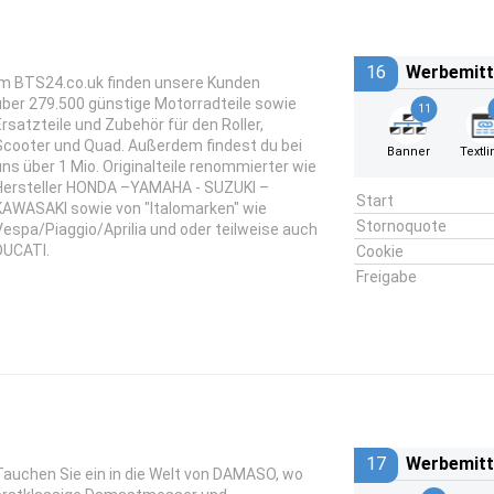
16
Werbemitt
Im BTS24.co.uk finden unsere Kunden
über 279.500 günstige Motorradteile sowie
11
Ersatzteile und Zubehör für den Roller,
Scooter und Quad. Außerdem findest du bei
Banner
Textli
uns über 1 Mio. Originalteile renommierter wie
Hersteller HONDA –YAMAHA - SUZUKI –
Start
KAWASAKI sowie von "Italomarken" wie
Stornoquote
Vespa/Piaggio/Aprilia und oder teilweise auch
DUCATI.
Cookie
Freigabe
17
Werbemitt
Tauchen Sie ein in die Welt von DAMASO, wo