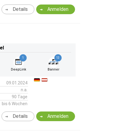
Details
Anmelden
el
1
13
DeepLink
Banner
09.01.2024
n.a.
90 Tage
bis 6 Wochen
Details
Anmelden