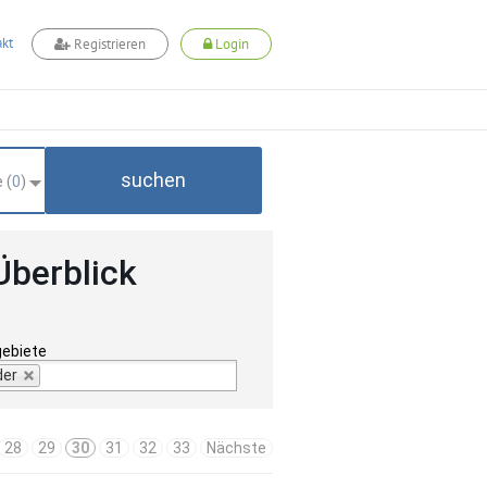
kt
Registrieren
Login
suchen
 (
0
)
Überblick
gebiete
der
28
29
30
31
32
33
Nächste