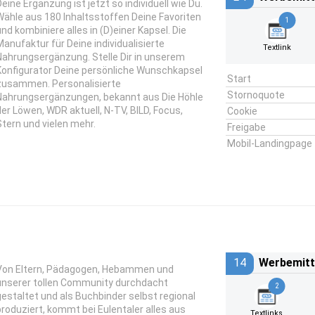
Deine Ergänzung ist jetzt so individuell wie Du.
Wähle aus 180 Inhaltsstoffen Deine Favoriten
1
und kombiniere alles in (D)einer Kapsel. Die
Manufaktur für Deine individualisierte
Textlink
Nahrungsergänzung. Stelle Dir in unserem
Konfigurator Deine persönliche Wunschkapsel
Start
zusammen. Personalisierte
Stornoquote
Nahrungsergänzungen, bekannt aus Die Höhle
der Löwen, WDR aktuell, N-TV, BILD, Focus,
Cookie
Stern und vielen mehr.
Freigabe
Mobil-Landingpage
14
Werbemitt
Von Eltern, Pädagogen, Hebammen und
unserer tollen Community durchdacht
2
gestaltet und als Buchbinder selbst regional
produziert, kommt bei Eulentaler alles aus
Textlinks