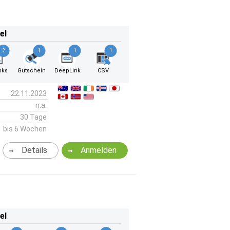
el
2
1
1
1
nks
Gutschein
DeepLink
CSV
22.11.2023
n.a.
30 Tage
bis 6 Wochen
Details
Anmelden
el