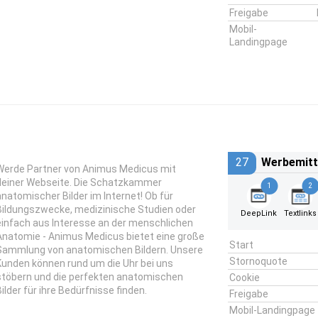
Freigabe
Mobil-
Landingpage
27
Werbemitt
Werde Partner von Animus Medicus mit
deiner Webseite. Die Schatzkammer
1
2
anatomischer Bilder im Internet! Ob für
Bildungszwecke, medizinische Studien oder
DeepLink
Textlinks
einfach aus Interesse an der menschlichen
Anatomie - Animus Medicus bietet eine große
Start
Sammlung von anatomischen Bildern. Unsere
Stornoquote
Kunden können rund um die Uhr bei uns
stöbern und die perfekten anatomischen
Cookie
Bilder für ihre Bedürfnisse finden.
Freigabe
Mobil-Landingpage