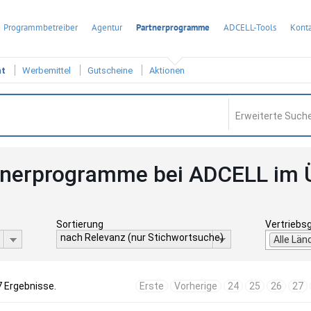
Programmbetreiber
Agentur
Partnerprogramme
ADCELL-Tools
Konta
ht
Werbemittel
Gutscheine
Aktionen
Erweiterte Suche
tnerprogramme bei ADCELL im 
Sortierung
Vertriebs
nach Relevanz (nur Stichwortsuche)
Alle Län
7 Ergebnisse.
Erste
Vorherige
24
25
26
27