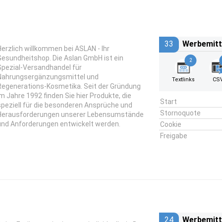
33
Werbemitt
Herzlich willkommen bei ASLAN - Ihr
Gesundheitshop. Die Aslan GmbH ist ein
2
Spezial-Versandhandel für
Nahrungsergänzungsmittel und
Textlinks
CS
Regenerations-Kosmetika. Seit der Gründung
im Jahre 1992 finden Sie hier Produkte, die
Start
speziell für die besonderen Ansprüche und
Stornoquote
Herausforderungen unserer Lebensumstände
und Anforderungen entwickelt werden.
Cookie
Freigabe
24
Werbemitt