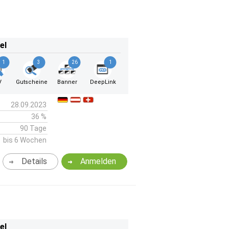
el
1
3
26
1
V
Gutscheine
Banner
DeepLink
28.09.2023
36 %
90 Tage
bis 6 Wochen
Details
Anmelden
el