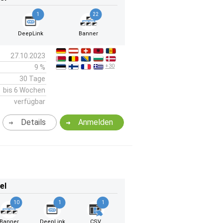
1
22
DeepLink
Banner
27.10.2023
+30
9 %
30 Tage
bis 6 Wochen
verfügbar
Details
Anmelden
el
10
1
1
Banner
DeepLink
CSV