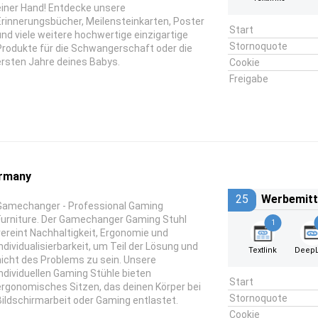
einer Hand! Entdecke unsere
Erinnerungsbücher, Meilensteinkarten, Poster
Start
und viele weitere hochwertige einzigartige
Stornoquote
Produkte für die Schwangerschaft oder die
ersten Jahre deines Babys.
Cookie
Freigabe
rmany
25
Werbemitt
Gamechanger - Professional Gaming
Furniture. Der Gamechanger Gaming Stuhl
1
vereint Nachhaltigkeit, Ergonomie und
Individualisierbarkeit, um Teil der Lösung und
Textlink
DeepL
nicht des Problems zu sein. Unsere
individuellen Gaming Stühle bieten
Start
ergonomisches Sitzen, das deinen Körper bei
Stornoquote
Bildschirmarbeit oder Gaming entlastet.
Cookie