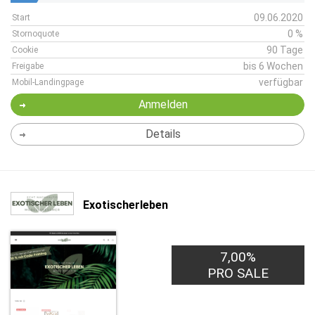
09.06.2020
Start
0 %
Stornoquote
90 Tage
Cookie
bis 6 Wochen
Freigabe
verfügbar
Mobil-Landingpage
Anmelden
Details
Exotischerleben
7,00%
PRO SALE