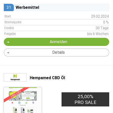
31
Werbemittel
29.02.2024
Start
0 %
Stornoquote
30 Tage
Cookie
bis 6 Wochen
Freigabe
Anmelden
Details
Hempamed CBD Öl
EXKLUSIV
25,00%
PRO SALE