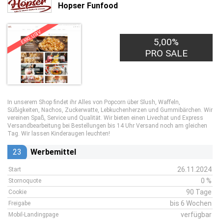
Hopser Funfood
EXKLUSIV
5,00%
PRO SALE
In unserem Shop findet ihr Alles von Popcorn über Slush, Waffeln,
Süßigkeiten, Nachos, Zuckerwatte, Lebkuchenherzen und Gummibärchen. Wir
vereinen Spaß, Service und Qualität. Wir bieten einen Livechat und Express
Versandbearbeitung bei Bestellungen bis 14 Uhr Versand noch am gleichen
Tag. Wir lassen Kinderaugen leuchten!
23
Werbemittel
26.11.2024
Start
0 %
Stornoquote
90 Tage
Cookie
bis 6 Wochen
Freigabe
verfügbar
Mobil-Landingpage