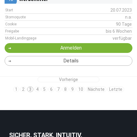
20.07.2023
Start
n.a.
Stornoquote
90 Tage
Cookie
bis 6 Wochen
Freigabe
verfügbar
Mobil-Landingpage
Anmelden
Details
Vorherige
1
2
3
4
5
6
7
8
9
10
Nächste
Letzte
SICHER. STARK. INTUITIV.