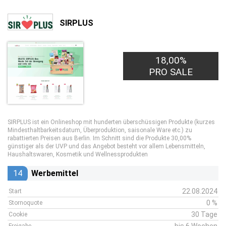
SIRPLUS
18,00%
PRO SALE
SIRPLUS ist ein Onlineshop mit hunderten überschüssigen Produkte (kurzes
Mindesthaltbarkeitsdatum, Überproduktion, saisonale Ware etc.) zu
rabattierten Preisen aus Berlin. Im Schnitt sind die Produkte 30,00%
günstiger als der UVP und das Angebot besteht vor allem Lebensmitteln,
Haushaltswaren, Kosmetik und Wellnessprodukten
14
Werbemittel
22.08.2024
Start
0 %
Stornoquote
30 Tage
Cookie