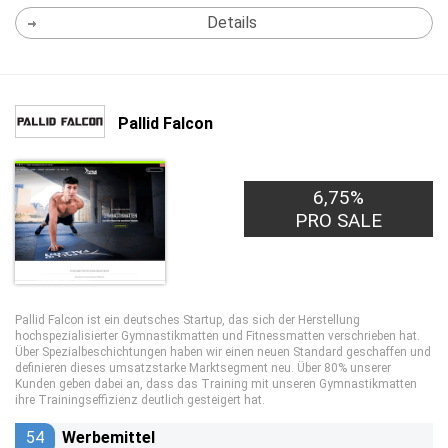
Details
Pallid Falcon
6,75%
PRO SALE
Pallid Falcon ist ein deutsches Startup, das sich der Herstellung
hochspezialisierter Gymnastikmatten und Fitnessmatten verschrieben hat.
Über Spezialbeschichtungen haben wir einen neuen Standard geschaffen und
definieren dieses umsatzstarke Marktsegment neu. Über 80% unserer
Kunden geben dabei an, dass das Training mit unseren Gymnastikmatten
ihre Trainingseffizienz deutlich gesteigert hat.
54
Werbemittel