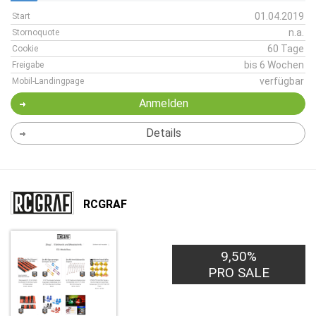
01.04.2019
Start
n.a.
Stornoquote
60 Tage
Cookie
bis 6 Wochen
Freigabe
verfügbar
Mobil-Landingpage
Anmelden
Details
RCGRAF
9,50%
PRO SALE