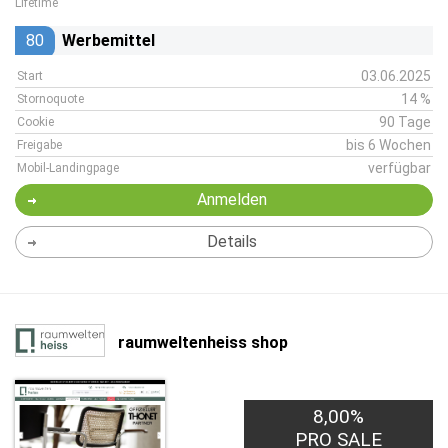
Lifetime
80
Werbemittel
03.06.2025
Start
14 %
Stornoquote
90 Tage
Cookie
bis 6 Wochen
Freigabe
verfügbar
Mobil-Landingpage
Anmelden
Details
raumweltenheiss shop
8,00%
PRO SALE