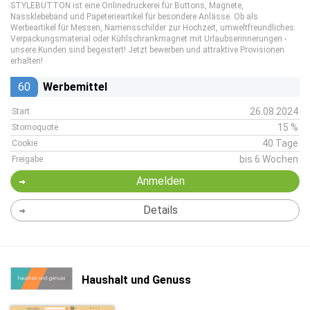
STYLEBUTTON ist eine Onlinedruckerei für Buttons, Magnete,
Nassklebeband und Papeterieartikel für besondere Anlässe. Ob als
Werbeartikel für Messen, Namensschilder zur Hochzeit, umweltfreundliches
Verpackungsmaterial oder Kühlschrankmagnet mit Urlaubserinnerungen -
unsere Kunden sind begeistert! Jetzt bewerben und attraktive Provisionen
erhalten!
60
Werbemittel
26.08.2024
Start
15 %
Stornoquote
40 Tage
Cookie
bis 6 Wochen
Freigabe
Anmelden
Details
Haushalt und Genuss