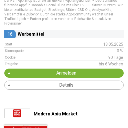
Der HanfApp-Shop ist direkt an die Hanf-App angebunden – Deutschlands
führende App für Cannabis Social Clubs mit über 15.000 aktiven Nutzern. Wir
bieten zertifiziertes Saatgut, Stecklinge, Blüten, CBD-Öle, Analyse-Kits,
Verdampfer & Zubehör. Durch die starke App-Community wächst unser
Traffic täglich – Partner profitieren von hoher Reichweite & attraktiven
Provisionen.
16
Werbemittel
13.05.2025
Start
0 %
Stornoquote
90 Tage
Cookie
bis 6 Wochen
Freigabe
Anmelden
Details
Modern Asia Market