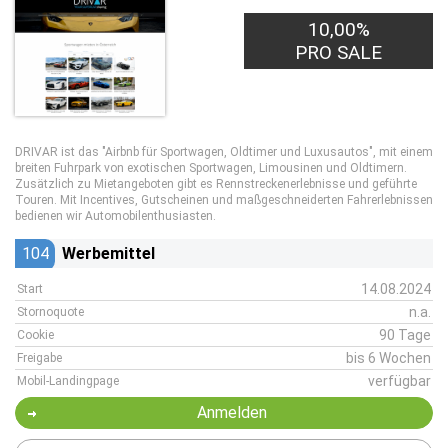
10,00%
10,00€
PRO LEAD
PRO SALE
DRIVAR ist das "Airbnb für Sportwagen, Oldtimer und Luxusautos", mit einem
breiten Fuhrpark von exotischen Sportwagen, Limousinen und Oldtimern.
Zusätzlich zu Mietangeboten gibt es Rennstreckenerlebnisse und geführte
Touren. Mit Incentives, Gutscheinen und maßgeschneiderten Fahrerlebnissen
bedienen wir Automobilenthusiasten.
104
Werbemittel
14.08.2024
Start
n.a.
Stornoquote
90 Tage
Cookie
bis 6 Wochen
Freigabe
verfügbar
Mobil-Landingpage
Anmelden