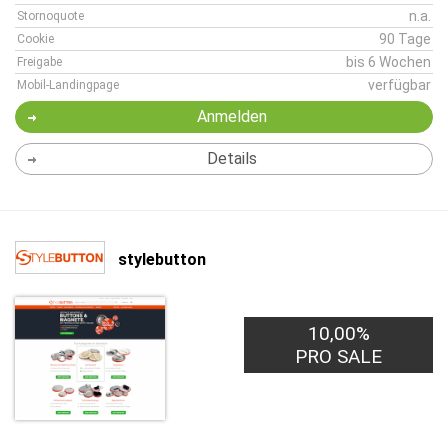
n.a.
Stornoquote
90 Tage
Cookie
bis 6 Wochen
Freigabe
verfügbar
Mobil-Landingpage
Anmelden
Details
stylebutton
10,00%
PRO SALE