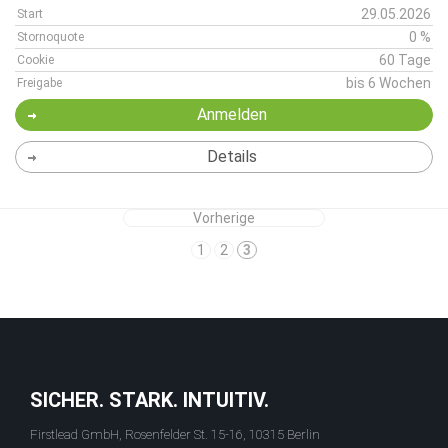
29.05.2026
Start
0 %
Stornoquote
60 Tage
Cookie
bis 6 Wochen
Freigabe
Anmelden
Details
Vorherige
1
2
3
SICHER. STARK. INTUITIV.
Firstlead GmbH, Rosenfelder St. 15-16, 10315 Berlin