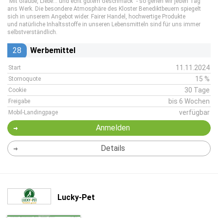
"Mit Glaube, Liebe... und echt gutem Geschmack" - so gehen wir jeden Tag
ans Werk. Die besondere Atmosphäre des Kloster Benediktbeuern spiegelt
sich in unserem Angebot wider. Fairer Handel, hochwertige Produkte
und natürliche Inhaltsstoffe in unseren Lebensmitteln sind für uns immer
selbstverständlich.
28
Werbemittel
11.11.2024
Start
15 %
Stornoquote
30 Tage
Cookie
bis 6 Wochen
Freigabe
verfügbar
Mobil-Landingpage
Anmelden
Details
Lucky-Pet