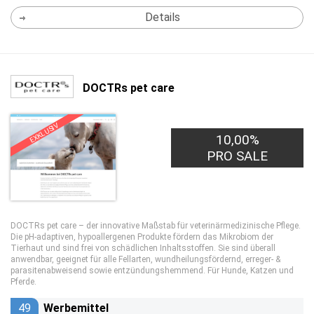
Details
DOCTRs pet care
EXKLUSIV
10,00%
PRO SALE
DOCTRs pet care – der innovative Maßstab für veterinärmedizinische Pflege.
Die pH-adaptiven, hypoallergenen Produkte fördern das Mikrobiom der
Tierhaut und sind frei von schädlichen Inhaltsstoffen. Sie sind überall
anwendbar, geeignet für alle Fellarten, wundheilungsfördernd, erreger- &
parasitenabweisend sowie entzündungshemmend. Für Hunde, Katzen und
Pferde.
49
Werbemittel