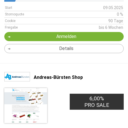
09.05.2025
Start
0 %
Stornoquote
90 Tage
Cookie
bis 6 Wochen
Freigabe
Anmelden
Details
Andreas-Bürsten Shop
6,00%
PRO SALE