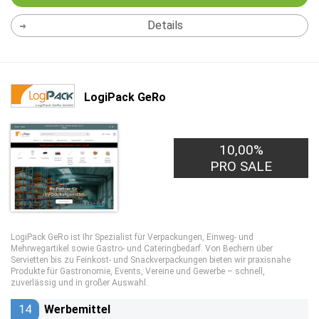
Details
LogiPack GeRo
10,00%
PRO SALE
LogiPack GeRo ist Ihr Spezialist für Verpackungen, Einweg- und
Mehrwegartikel sowie Gastro- und Cateringbedarf. Von Bechern über
Servietten bis zu Feinkost- und Snackverpackungen bieten wir praxisnahe
Produkte für Gastronomie, Events, Vereine und Gewerbe – schnell,
zuverlässig und in großer Auswahl.
14
Werbemittel