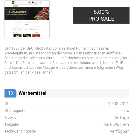
6,00%
PRO SALE
Seit 1887 der Ur-Ur-Großvater Johann Josef Hünten, nach seinen
Wanderjahren, in Hatzenport an der Mosel einen Metzgerladen eröffnete,
findet man die leckersten Wurst- und Fleischwaren beim Moselmetzger „Hinte
Pitter“. Der Pitter, das war der Sohn vom alten Johann Josef, hat mit Fleiß
und Bauernschläue die Metzgerei des Vaters auf einen erfolgreichen Weg
gebracht, an der Mosel anhält.
13
Werbemittel
19.03.2021
Start
0 %
Stornoquote
45 Tage
Cookie
bis 6 Wochen
Freigabe
verfügbar
Mobil-Landingpage