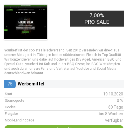
7,00%
PRO SALE
yourbeef ist der coolste Fleischversand. Seit 2012 versenden wir direkt aus
unserer Metzgerei in Tübingen bestes süddeutsches Fleisch in Top-Qualität.
Wir konzentrieren uns dabei auf hochwertiges Dry Aged, American BBQ und
Special Cuts. yourbeef ist Kult und in der BBQ Szene, bei BBQ Wettkämpfen
und auch durch unsere Fans und Vertreter auf Youtube und Social Media
deutschlandweit bekannt
75
Werbemittel
19.10.2020
Start
0 %
Stornoquote
60 Tage
Cookie
bis 8 Wochen
Freigabe
verfügbar
Mobil-Landingpage