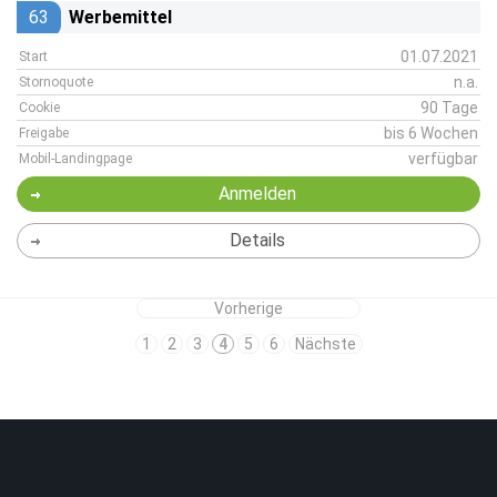
63
Werbemittel
01.07.2021
Start
n.a.
Stornoquote
90 Tage
Cookie
bis 6 Wochen
Freigabe
verfügbar
Mobil-Landingpage
Anmelden
Details
Vorherige
1
2
3
4
5
6
Nächste