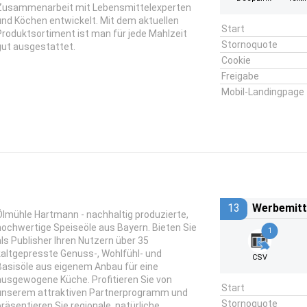
Zusammenarbeit mit Lebensmittelexperten
und Köchen entwickelt. Mit dem aktuellen
Start
Produktsortiment ist man für jede Mahlzeit
Stornoquote
gut ausgestattet.
Cookie
Freigabe
Mobil-Landingpage
13
Werbemitt
Ölmühle Hartmann - nachhaltig produzierte,
hochwertige Speiseöle aus Bayern. Bieten Sie
1
als Publisher Ihren Nutzern über 35
kaltgepresste Genuss-, Wohlfühl- und
CSV
Basisöle aus eigenem Anbau für eine
ausgewogene Küche. Profitieren Sie von
Start
unserem attraktiven Partnerprogramm und
Stornoquote
präsentieren Sie regionale, natürliche