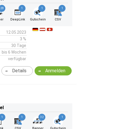
28
1
1
1
er
DeepLink
Gutschein
CSV
12.05.2023
3 %
30 Tage
bis 6 Wochen
verfügbar
Details
Anmelden
el
1
1
32
1
ink
CSV
Banner
Gutschein