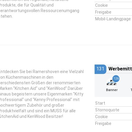
Produkte, die für Qualität und
Cookie
verantwortungsvollen Ressourcenumgang
Freigabe
stehen.
Mobil-Landingpage
131
Werbemitt
Entdecken Sie bei Ramershoven eine Vielzahl
von Küchenmaschinen in den
126
verschiedensten Größen der renommierten
Marken "Kitchen Aid" und "KenWood".Darüber
Banner
hinaus begeistern unsere Eigenmarken "Kitty
Professional" und "Kenny Professional" mit
Start
hochwertigem Zubehör und großer
Stornoquote
Produktvielfalt und sind ein MUSS für alle
KitchenAid und KenWood Besitzer!
Cookie
Freigabe