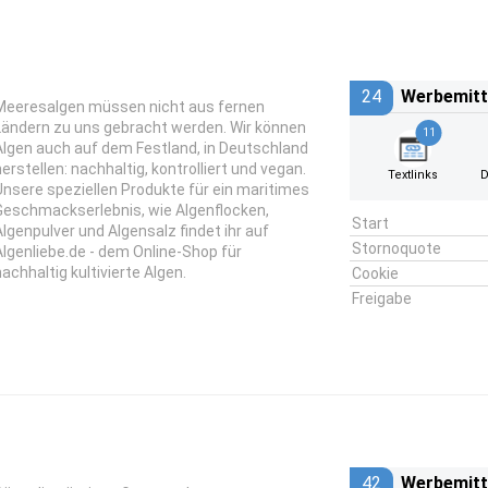
24
Werbemitt
Meeresalgen müssen nicht aus fernen
Ländern zu uns gebracht werden. Wir können
11
Algen auch auf dem Festland, in Deutschland
herstellen: nachhaltig, kontrolliert und vegan.
Textlinks
D
Unsere speziellen Produkte für ein maritimes
Geschmackserlebnis, wie Algenflocken,
Start
Algenpulver und Algensalz findet ihr auf
Stornoquote
Algenliebe.de - dem Online-Shop für
nachhaltig kultivierte Algen.
Cookie
Freigabe
42
Werbemitt