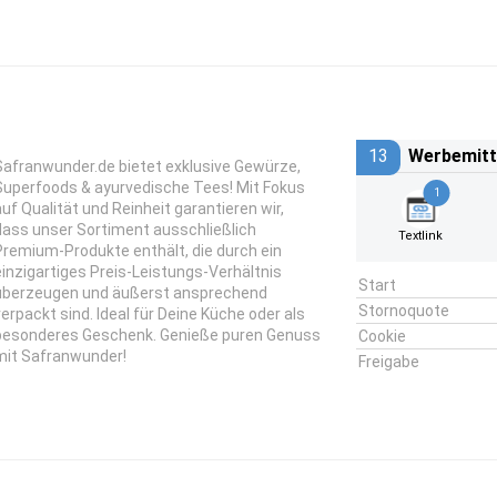
13
Werbemitt
Safranwunder.de bietet exklusive Gewürze,
Superfoods & ayurvedische Tees! Mit Fokus
1
auf Qualität und Reinheit garantieren wir,
dass unser Sortiment ausschließlich
Textlink
Premium-Produkte enthält, die durch ein
einzigartiges Preis-Leistungs-Verhältnis
Start
überzeugen und äußerst ansprechend
Stornoquote
verpackt sind. Ideal für Deine Küche oder als
besonderes Geschenk. Genieße puren Genuss
Cookie
mit Safranwunder!
Freigabe