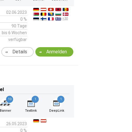
02.06.2023
+30
0 %
90 Tage
bis 6 Wochen
verfügbar
Details
Anmelden
el
10
1
1
Banner
Textlink
DeepLink
26.05.2023
0 %