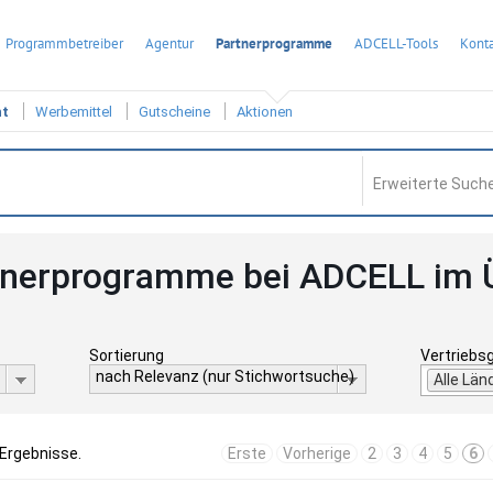
Programmbetreiber
Agentur
Partnerprogramme
ADCELL-Tools
Konta
ht
Werbemittel
Gutscheine
Aktionen
Erweiterte Suche
tnerprogramme bei ADCELL im 
Sortierung
Vertriebs
nach Relevanz (nur Stichwortsuche)
Alle Län
 Ergebnisse.
Erste
Vorherige
2
3
4
5
6