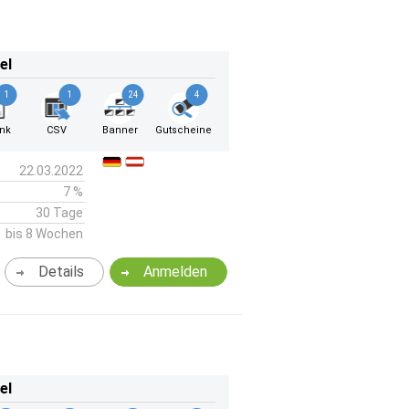
el
1
1
24
4
ink
CSV
Banner
Gutscheine
22.03.2022
7 %
30 Tage
bis 8 Wochen
Details
Anmelden
el