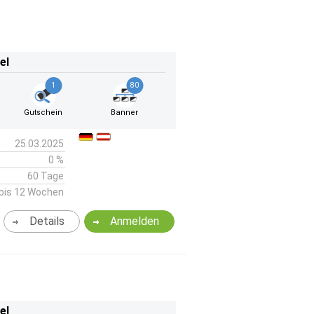
el
1
80
Gutschein
Banner
25.03.2025
0 %
60 Tage
bis 12 Wochen
Details
Anmelden
el