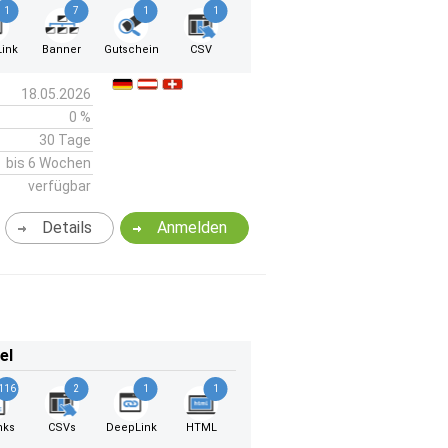
1
7
1
1
ink
Banner
Gutschein
CSV
18.05.2026
0 %
30 Tage
bis 6 Wochen
verfügbar
Details
Anmelden
el
116
2
1
1
nks
CSVs
DeepLink
HTML