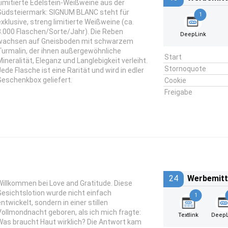
Limitierte Edelstein-Weißweine aus der
Südsteiermark: SIGNUM BLANC steht für
1
exklusive, streng limitierte Weißweine (ca.
3.000 Flaschen/Sorte/Jahr). Die Reben
DeepLink
wachsen auf Gneisboden mit schwarzem
Turmalin, der ihnen außergewöhnliche
Start
Mineralität, Eleganz und Langlebigkeit verleiht.
Stornoquote
Jede Flasche ist eine Rarität und wird in edler
Geschenkbox geliefert.
Cookie
Freigabe
24
Werbemitt
Willkommen bei Love and Gratitude. Diese
Gesichtslotion wurde nicht einfach
1
entwickelt, sondern in einer stillen
Vollmondnacht geboren, als ich mich fragte:
Textlink
DeepL
Was braucht Haut wirklich? Die Antwort kam