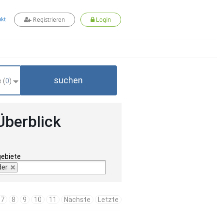
kt
Registrieren
Login
suchen
 (
0
)
Überblick
gebiete
der
7
8
9
10
11
Nächste
Letzte