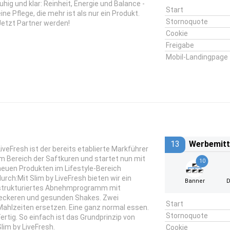
ruhig und klar: Reinheit, Energie und Balance -
Start
eine Pflege, die mehr ist als nur ein Produkt.
Stornoquote
Jetzt Partner werden!
Cookie
Freigabe
Mobil-Landingpage
13
Werbemitt
LiveFresh ist der bereits etablierte Markführer
im Bereich der Saftkuren und startet nun mit
10
neuen Produkten im Lifestyle-Bereich
durch:Mit Slim by LiveFresh bieten wir ein
Banner
D
strukturiertes Abnehmprogramm mit
leckeren und gesunden Shakes. Zwei
Start
Mahlzeiten ersetzen. Eine ganz normal essen.
Stornoquote
Fertig. So einfach ist das Grundprinzip von
Slim by LiveFresh.
Cookie