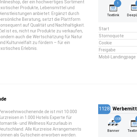
Onlineshop, der ein hochwertiges Sortiment
1
exotischer Produkte, Lebensmittel und
Dienstleistungen anbietet. Ergänzt durch
Textlink
DeepL
persönliche Beratung, setzt die Plattform
konsequent auf Qualität und Nachhaltigkeit.
Start
Ziel ist es, nicht nur Produkte zu verkaufen,
Stornoquote
sondern auch die Wertschätzung für Natur
und Kulturvielfalt zu fördern – für ein
Cookie
exotisches Erlebnis.
Freigabe
Mobil-Landingpage
nde
1128
Werbemitt
Verwoehnwochenende.de ist mit 10.000
Kurzreisen in 1.000 Hotels Experte für
1008
Romantik- und Wellness Kurzurlaub in
Deutschland. Alle Kurzreise Arrangements
Banner
Textli
können als Gutschein erworben werden.