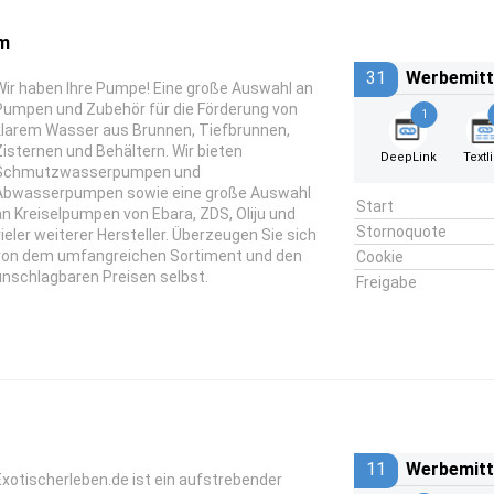
m
31
Werbemitt
Wir haben Ihre Pumpe! Eine große Auswahl an
Pumpen und Zubehör für die Förderung von
1
klarem Wasser aus Brunnen, Tiefbrunnen,
Zisternen und Behältern. Wir bieten
DeepLink
Textl
Schmutzwasserpumpen und
Abwasserpumpen sowie eine große Auswahl
Start
an Kreiselpumpen von Ebara, ZDS, Oliju und
Stornoquote
vieler weiterer Hersteller. Überzeugen Sie sich
von dem umfangreichen Sortiment und den
Cookie
unschlagbaren Preisen selbst.
Freigabe
11
Werbemitt
Exotischerleben.de ist ein aufstrebender