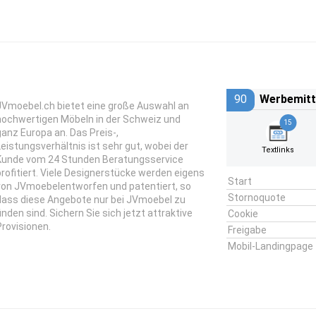
90
Werbemitt
JVmoebel.ch bietet eine große Auswahl an
hochwertigen Möbeln in der Schweiz und
15
ganz Europa an. Das Preis-,
Leistungsverhältnis ist sehr gut, wobei der
Textlinks
Kunde vom 24 Stunden Beratungsservice
profitiert. Viele Designerstücke werden eigens
Start
von JVmoebelentworfen und patentiert, so
Stornoquote
dass diese Angebote nur bei JVmoebel zu
finden sind. Sichern Sie sich jetzt attraktive
Cookie
Provisionen.
Freigabe
Mobil-Landingpage