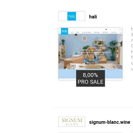
hali
8,00%
PRO SALE
signum-blanc.wine