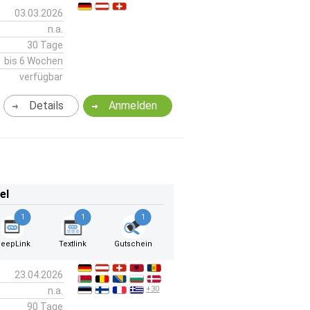
03.03.2026
n.a.
30 Tage
bis 6 Wochen
verfügbar
Details
Anmelden
el
1
1
1
eepLink
Textlink
Gutschein
23.04.2026
+30
n.a.
90 Tage