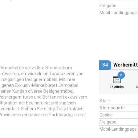
Freigabe
Mobil-Landingpage
84
Werbemitt
JVmoebel.de setzt ihre Standards im
entwerfen, entwickeln und produzieren von
8
einzigartigen Designermöbeln. Mit ihrer
eigenen Exklusiv-Marke bietet JVmoebel
Textlinks
D
seinen Kunden diverse Designermöbel,
Polstergarnituren und Betten mit exklusivem
Start
Charakter der beeindruckt und zugleich
Stornoquote
begeistert. Sichern Sie sich jetzt attraktive
Provisionen mit unserem Partnerprogramm.
Cookie
Freigabe
Mobil-Landingpage