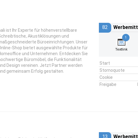
82
Werbemitt
hali ist Ihr Experte für höhenverstellbare
Schreibtische, Akustiklösungen und
1
maßgeschneiderte Büroeinrichtungen. Unser
Online-Shop bietet ausgewählte Produkte für
Textlink
Homeoffice und Unternehmen. Entdecken Sie
hochwertige Büromöbel, die Funktionalität
Start
und Design vereinen. Jetzt Partner werden
Stornoquote
und gemeinsam Erfolg gestalten.
Cookie
Freigabe
13
Werbemitt