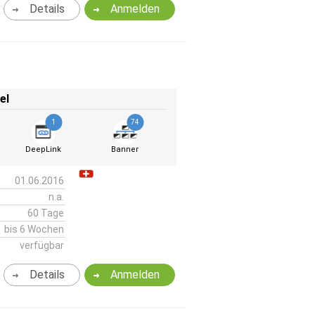
Details
Anmelden
el
1
74
DeepLink
Banner
01.06.2016
n.a.
60 Tage
bis 6 Wochen
verfügbar
Details
Anmelden