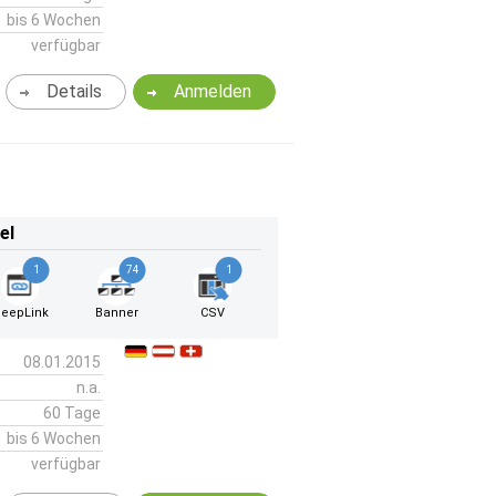
bis 6 Wochen
verfügbar
Details
Anmelden
el
1
74
1
eepLink
Banner
CSV
08.01.2015
n.a.
60 Tage
bis 6 Wochen
verfügbar