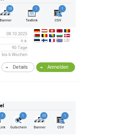
10
1
1
Banner
Textlink
CSV
08.10.2025
+30
n.a.
90 Tage
bis 6 Wochen
Details
Anmelden
el
1
1
20
1
ink
Gutschein
Banner
CSV