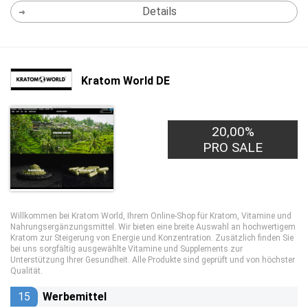
Details
Kratom World DE
20,00%
PRO SALE
Willkommen bei
Kratom World
, Ihrem Online-Shop für Kratom, Vitamine und
Nahrungsergänzungsmittel. Wir bieten eine breite Auswahl an hochwertigem
Kratom zur Steigerung von Energie und Konzentration. Zusätzlich finden Sie
bei uns sorgfältig ausgewählte Vitamine und Supplements zur
Unterstützung Ihrer Gesundheit. Alle Produkte sind geprüft und von höchster
Qualität.
15
Werbemittel