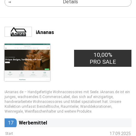
Details
iAnanas
10,00%
PRO SALE
iAnanas.de – Handgefertigte Wohnaccessoires mit Seele. iAnanas.de ist ein
junges, wachsendes E-Commerce-Label, das sich auf einzigartige,
handverarbeitete Wohnaccessoires und Möbel spezialisiert hat. Unsere
Kollektion umfasst Beistelltische, Raumteiler, Wanddekorationen,
Weinregale, Weinflaschenhalter und weitere Produkte.
17
Werbemittel
17.09.2025
Start