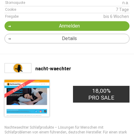
n.a.
Stornoquote
7 Tage
Cookie
bis 6 Wochen
Freigabe
Anmelden
Details
nacht-waechter
EXKLUSIV
18,00%
PRO SALE
Nachtwaechter Schlafprodukte – Lösungen für Menschen mit
Schlafproblemen von einem führenden, deutschen Hersteller. Für einen stark