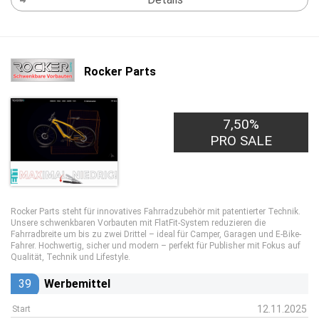
Rocker Parts
7,50%
PRO SALE
Rocker Parts steht für innovatives Fahrradzubehör mit patentierter Technik.
Unsere schwenkbaren Vorbauten mit FlatFit-System reduzieren die
Fahrradbreite um bis zu zwei Drittel – ideal für Camper, Garagen und E-Bike-
Fahrer. Hochwertig, sicher und modern – perfekt für Publisher mit Fokus auf
Qualität, Technik und Lifestyle.
39
Werbemittel
12.11.2025
Start