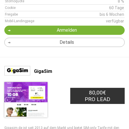
8 %
Stornoquote
60 Tage
Cookie
bis 6 Wochen
Freigabe
verfügbar
Mobil-Landingpage
Anmelden
Details
GigaSim
80,00€
PRO LEAD
Gigasim.de ist seit 2013 auf dem Markt und bietet SIM-only Tarife mit den