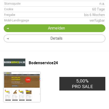
n.a.
Stornoquote
60 Tage
Cookie
bis 6 Wochen
Freigabe
verfügbar
Mobil-Landingpage
Anmelden
Details
Bodenservice24
5,00%
PRO SALE