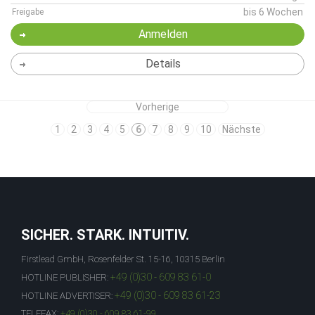
bis 6 Wochen
Freigabe
Anmelden
Details
Vorherige
1
2
3
4
5
6
7
8
9
10
Nächste
SICHER. STARK. INTUITIV.
Firstlead GmbH, Rosenfelder St. 15-16, 10315 Berlin
+49 (0)30 - 609 83 61-0
HOTLINE PUBLISHER:
+49 (0)30 - 609 83 61-23
HOTLINE ADVERTISER:
TELEFAX:
+49 (0)30 - 609 83 61-99