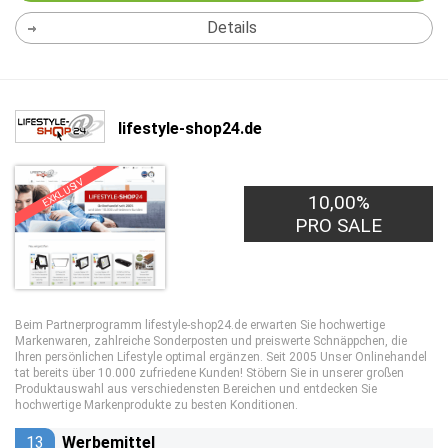
Details
lifestyle-shop24.de
EXKLUSIV
10,00%
PRO SALE
Beim Partnerprogramm lifestyle-shop24.de erwarten Sie hochwertige
Markenwaren, zahlreiche Sonderposten und preiswerte Schnäppchen, die
Ihren persönlichen Lifestyle optimal ergänzen. Seit 2005 Unser Onlinehandel
tat bereits über 10.000 zufriedene Kunden! Stöbern Sie in unserer großen
Produktauswahl aus verschiedensten Bereichen und entdecken Sie
hochwertige Markenprodukte zu besten Konditionen.
13
Werbemittel