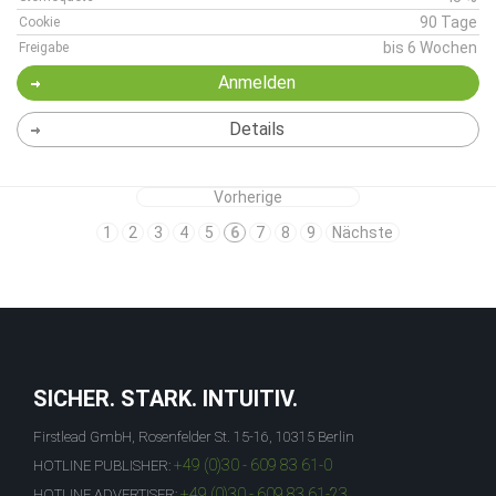
90 Tage
Cookie
bis 6 Wochen
Freigabe
Anmelden
Details
Vorherige
1
2
3
4
5
6
7
8
9
Nächste
SICHER. STARK. INTUITIV.
Firstlead GmbH, Rosenfelder St. 15-16, 10315 Berlin
+49 (0)30 - 609 83 61-0
HOTLINE PUBLISHER:
+49 (0)30 - 609 83 61-23
HOTLINE ADVERTISER: