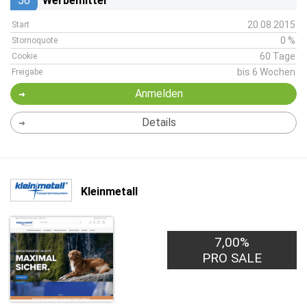
50
Werbemittel
20.08.2015
Start
0 %
Stornoquote
60 Tage
Cookie
bis 6 Wochen
Freigabe
Anmelden
Details
Kleinmetall
7,00%
PRO SALE