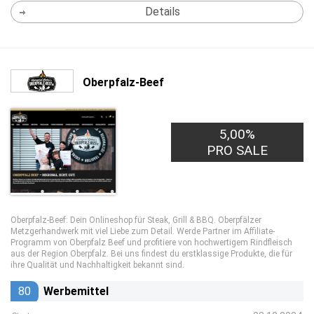
Details
Oberpfalz-Beef
5,00%
PRO SALE
Oberpfalz-Beef: Dein Onlineshop für Steak, Grill & BBQ. Oberpfälzer
Metzgerhandwerk mit viel Liebe zum Detail. Werde Partner im Affiliate-
Programm von Oberpfalz Beef und profitiere von hochwertigem Rindfleisch
aus der Region Oberpfalz. Bei uns findest du erstklassige Produkte, die für
ihre Qualität und Nachhaltigkeit bekannt sind.
80
Werbemittel