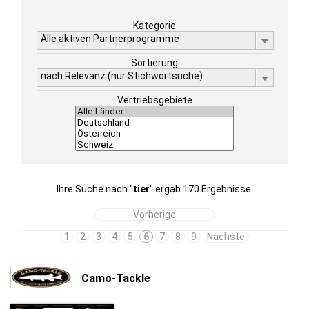
Kategorie
Alle aktiven Partnerprogramme
Sortierung
nach Relevanz (nur Stichwortsuche)
Vertriebsgebiete
Ihre Suche nach "
tier
" ergab 170 Ergebnisse.
Vorherige
1
2
3
4
5
6
7
8
9
Nächste
Camo-Tackle