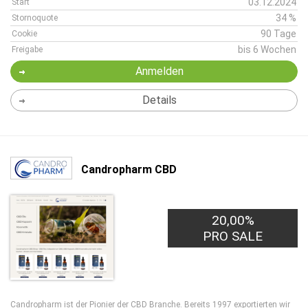
03.12.2024
Start
34 %
Stornoquote
90 Tage
Cookie
bis 6 Wochen
Freigabe
Anmelden
Details
Candropharm CBD
20,00%
PRO SALE
Candropharm ist der Pionier der CBD Branche. Bereits 1997 exportierten wir