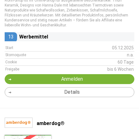
Rohn-Shop ist Ihr Online-Shop für ausgefallene Geschenkartikel: Thun
Keramik, Designs von Hanna Dale mit lebensechten Tiermotiven sowie
Naturprodukte wie Schafwollsocken, Zirbenkissen, Schafmilchseife,
Filzkissen und Kräuterkerzen. Mit detaillierten Produktinfos, persönlichem
Kundenservice und stetig neuen Artikeln – fördern Sie als Affiliate eine
liebevolle Wohn- und Geschenkkultur.
13
Werbemittel
05.12.2025
Start
n.a.
Stornoquote
60 Tage
Cookie
bis 6 Wochen
Freigabe
Anmelden
Details
amberdog®