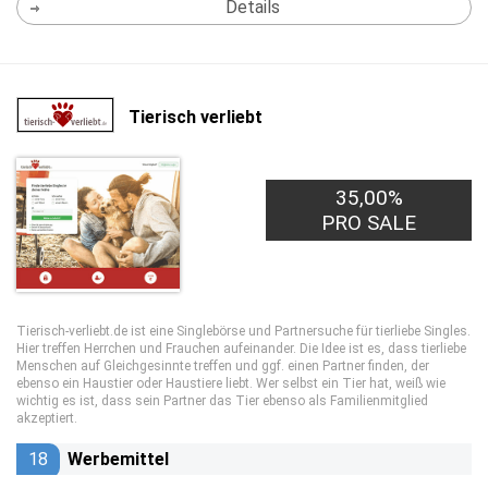
Details
Tierisch verliebt
35,00%
0,50€
PRO LEAD
PRO SALE
Tierisch-verliebt.de ist eine Singlebörse und Partnersuche für tierliebe Singles.
Hier treffen Herrchen und Frauchen aufeinander. Die Idee ist es, dass tierliebe
Menschen auf Gleichgesinnte treffen und ggf. einen Partner finden, der
ebenso ein Haustier oder Haustiere liebt. Wer selbst ein Tier hat, weiß wie
wichtig es ist, dass sein Partner das Tier ebenso als Familienmitglied
akzeptiert.
18
Werbemittel