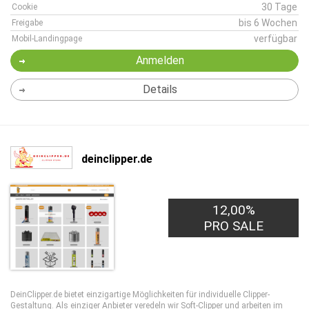
30 Tage
Cookie
bis 6 Wochen
Freigabe
verfügbar
Mobil-Landingpage
Anmelden
Details
deinclipper.de
12,00%
PRO SALE
DeinClipper.de bietet einzigartige Möglichkeiten für individuelle Clipper-
Gestaltung. Als einziger Anbieter veredeln wir Soft-Clipper und arbeiten im