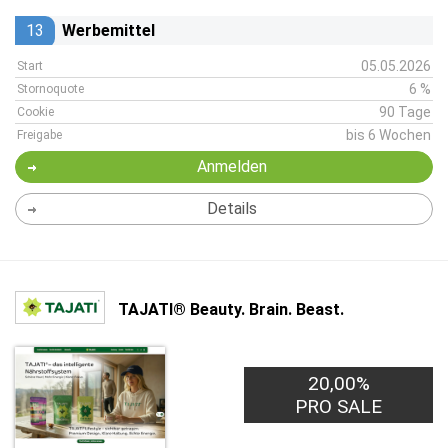
13
Werbemittel
05.05.2026
Start
6 %
Stornoquote
90 Tage
Cookie
bis 6 Wochen
Freigabe
Anmelden
Details
TAJATI® Beauty. Brain. Beast.
20,00%
PRO SALE