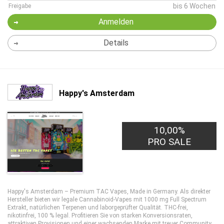
bis 6 Wochen
Freigabe
Anmelden
Details
Happy's Amsterdam
10,00%
5,00€
PRO LEAD
PRO SALE
Happy's Amsterdam – Premium TAC Vapes, Made in Germany. Als direkter
Hersteller bieten wir legale Cannabinoid-Vapes mit 1000 mg Full Spectrum
Extrakt, natürlichen Terpenen und laborgeprüfter Qualität. THC-frei,
nikotinfrei, 100 % legal. Profitieren Sie von starken Konversionsraten,
attraktiven Provisionen und einer wachsenden Marke mit treuer Community.