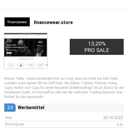
financewear.store
13,20%
PRO SALE
Money Talks - Deine Garderobe Hört zu! Zeig, dass du nicht nur Dein Geld,
sondern auch deinen Stil im Griff hast. Wir bieten T-Shirts, Pullover, Polos,
Caps, Hüllen und Cups für einen besseren (Arbeits)alltag! Ob als Basis für ein
Streetwear-Outfit, im Homeoffice oder bei der nächsten Trading-Session, hier
findest du das passende!
24
Werbemittel
30.10.2025
Start
n.a.
Stornoquote