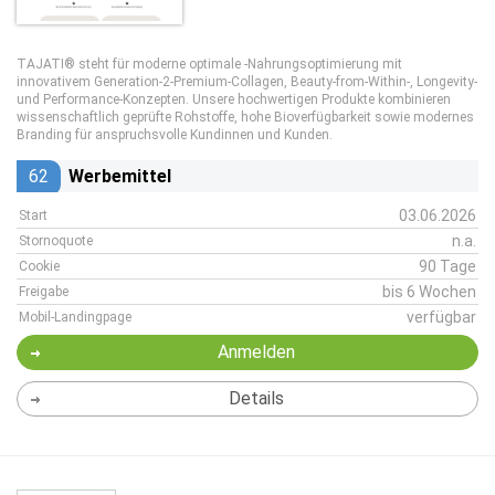
TAJATI® steht für moderne optimale -Nahrungsoptimierung mit
innovativem Generation-2-Premium-Collagen, Beauty-from-Within-, Longevity-
und Performance-Konzepten. Unsere hochwertigen Produkte kombinieren
wissenschaftlich geprüfte Rohstoffe, hohe Bioverfügbarkeit sowie modernes
Branding für anspruchsvolle Kundinnen und Kunden.
62
Werbemittel
03.06.2026
Start
n.a.
Stornoquote
90 Tage
Cookie
bis 6 Wochen
Freigabe
verfügbar
Mobil-Landingpage
Anmelden
Details