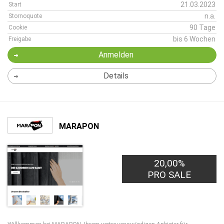
21.03.2023
Start
n.a.
Stornoquote
90 Tage
Cookie
bis 6 Wochen
Freigabe
Anmelden
Details
MARAPON
20,00%
PRO SALE