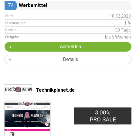
74
Werbemittel
18.12.2023
Start
1 %
Stornoquote
30 Tage
Cookie
bis 6 Wochen
Freigabe
Anmelden
Details
Technikplanet.de
3,00%
PRO SALE