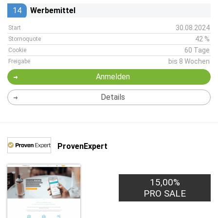
14
Werbemittel
30.08.2024
Start
42 %
Stornoquote
60 Tage
Cookie
bis 8 Wochen
Freigabe
Anmelden
Details
ProvenExpert
15,00%
PRO SALE