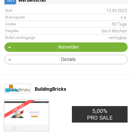
161
Werbemittel
13.09.2023
Start
n.a.
Stornoquote
90 Tage
Cookie
bis 6 Wochen
Freigabe
verfügbar
Mobil-Landingpage
Anmelden
Details
BuildingBricks
EXKLUSIV
5,00%
PRO SALE