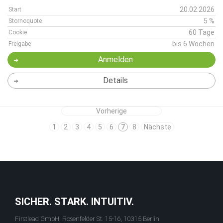
20.02.2026
Start
5 %
Stornoquote
60 Tage
Cookie
bis 6 Wochen
Freigabe
Anmelden
Details
Vorherige
1
2
3
4
5
6
7
8
Nächste
SICHER. STARK. INTUITIV.
Firstlead GmbH, Rosenfelder St. 15-16, 10315 Berlin