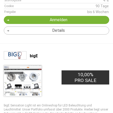
4 %
Stornoquote
90 Tage
Cookie
bis 6 Wochen
Freigabe
Anmelden
Details
bigE
10,00%
PRO SALE
bigE Sensation Light ist ein Onlineshop für LED Beleuchtung und
Leuchtmittel. Unser Portfolio umfasst über 2000 Produkte. Hierbei liegt unser