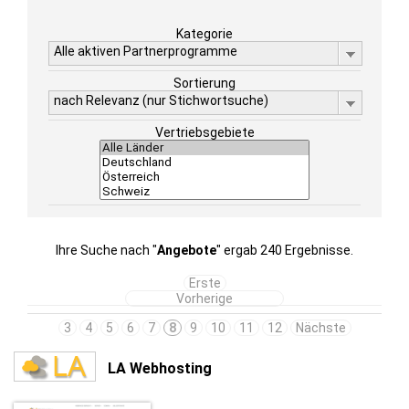
Kategorie
Alle aktiven Partnerprogramme
Sortierung
nach Relevanz (nur Stichwortsuche)
Vertriebsgebiete
Ihre Suche nach "
Angebote
" ergab 240 Ergebnisse.
Erste
Vorherige
3
4
5
6
7
8
9
10
11
12
Nächste
LA Webhosting