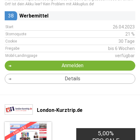
Ort! Ist dein Akku leer? Kein Problem mit Akkuplus.de!
38
Werbemittel
26.04.2023
Start
21 %
Stornoquote
30 Tage
Cookie
bis 6 Wochen
Freigabe
verfügbar
Mobil-Landingpage
Anmelden
Details
London-Kurztrip.de
EXKLUSIV
5,00%