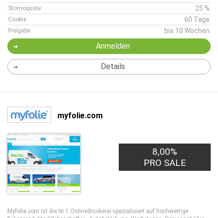
25 %
Stornoquote
60 Tage
Cookie
bis 10 Wochen
Freigabe
Anmelden
Details
myfolie.com
8,00%
PRO SALE
Myfolie.com ist die Nr.1 Onlinedruckerei spezialisiert auf hochwertige