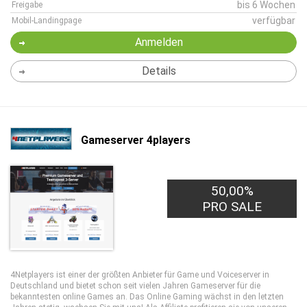
bis 6 Wochen
Freigabe
verfügbar
Mobil-Landingpage
Anmelden
Details
Gameserver 4players
50,00%
PRO SALE
4Netplayers ist einer der größten Anbieter für Game und Voiceserver in
Deutschland und bietet schon seit vielen Jahren Gameserver für die
bekanntesten online Games an. Das Online Gaming wächst in den letzten