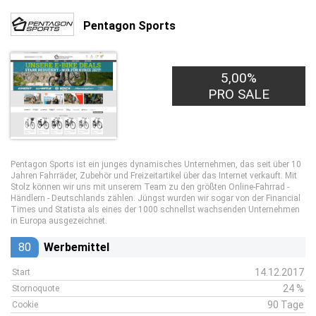
Pentagon Sports
5,00%
PRO SALE
Pentagon Sports ist ein junges dynamisches Unternehmen, das seit über 10
Jahren Fahrräder, Zubehör und Freizeitartikel über das Internet verkauft. Mit
Stolz können wir uns mit unserem Team zu den größten Online-Fahrrad -
Händlern - Deutschlands zählen. Jüngst wurden wir sogar von der Financial
Times und Statista als eines der 1000 schnellst wachsenden Unternehmen
in Europa ausgezeichnet.
80
Werbemittel
14.12.2017
Start
24 %
Stornoquote
90 Tage
Cookie