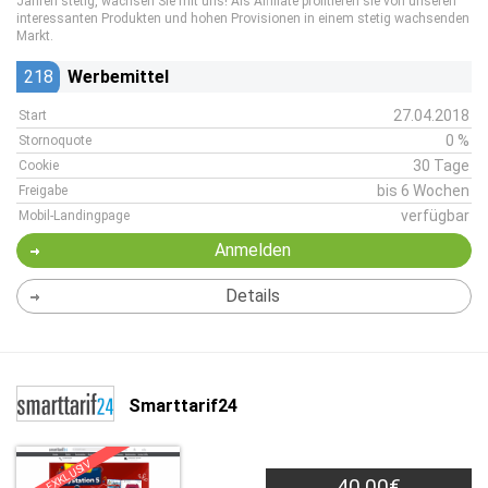
Jahren stetig, wachsen Sie mit uns! Als Affiliate profitieren sie von unseren
interessanten Produkten und hohen Provisionen in einem stetig wachsenden
Markt.
218
Werbemittel
27.04.2018
Start
0 %
Stornoquote
30 Tage
Cookie
bis 6 Wochen
Freigabe
verfügbar
Mobil-Landingpage
Anmelden
Details
Smarttarif24
EXKLUSIV
40,00€