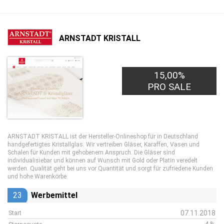
ARNSTADT KRISTALL
15,00%
PRO SALE
ARNSTADT KRISTALL ist der Hersteller-Onlineshop für in Deutschland
handgefertigtes Kristallglas. Wir vertreiben Gläser, Karaffen, Vasen und
Schalen für Kunden mit gehobenem Anspruch. Die Gläser sind
individualisiebar und können auf Wunsch mit Gold oder Platin veredelt
werden. Qualität geht bei uns vor Quantität und sorgt für zufriedene Kunden
und hohe Warenkörbe.
23
Werbemittel
07.11.2018
Start