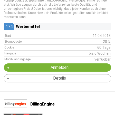
Folienprodukte (Klebeschriften, Autobeklebung, Werbelogos, Firmenschilder
etc). Wir überzeugen durch schnelle Lieferzeiten, beste Qualität und
unschlagbare Preise! Dabei ist uns wichtig, dass jeder Kunden auch ohne
fachspezifisches Know-How sein Produkte selber gestalten und kinderleicht
montieren kann.
174
Werbemittel
11.04.2018
Start
20 %
Stornoquote
60 Tage
Cookie
bis 6 Wochen
Freigabe
verfügbar
Mobil-Landingpage
Anmelden
Details
BillingEngine