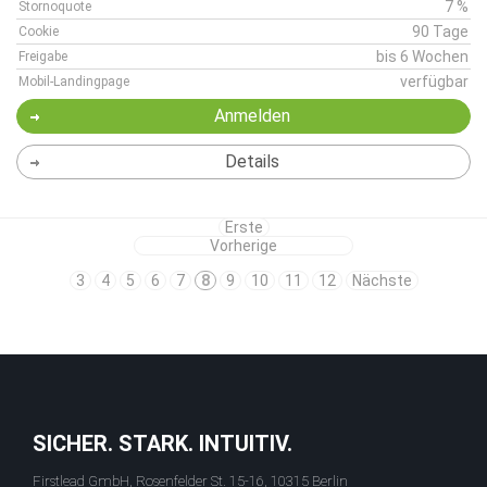
7 %
Stornoquote
90 Tage
Cookie
bis 6 Wochen
Freigabe
verfügbar
Mobil-Landingpage
Anmelden
Details
Erste
Vorherige
3
4
5
6
7
8
9
10
11
12
Nächste
SICHER. STARK. INTUITIV.
Firstlead GmbH, Rosenfelder St. 15-16, 10315 Berlin