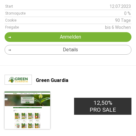
12.07.2023
Start
0 %
Stornoquote
90 Tage
Cookie
bis 6 Wochen
Freigabe
Anmelden
Details
Green Guardia
12,50%
PRO SALE