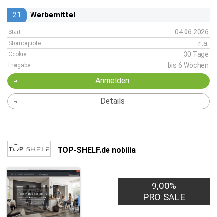
21
Werbemittel
04.06.2026
Start
n.a.
Stornoquote
30 Tage
Cookie
bis 6 Wochen
Freigabe
Anmelden
Details
TOP-SHELF.de nobilia
9,00%
PRO SALE