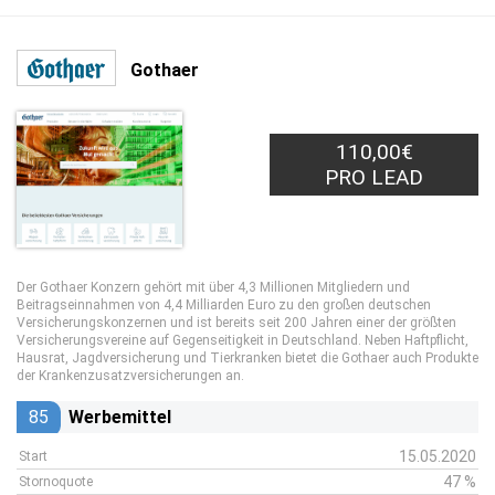
Gothaer
110,00€
PRO LEAD
Der Gothaer Konzern gehört mit über 4,3 Millionen Mitgliedern und
Beitragseinnahmen von 4,4 Milliarden Euro zu den großen deutschen
Versicherungskonzernen und ist bereits seit 200 Jahren einer der größten
Versicherungsvereine auf Gegenseitigkeit in Deutschland. Neben Haftpflicht,
Hausrat, Jagdversicherung und Tierkranken bietet die Gothaer auch Produkte
der Krankenzusatzversicherungen an.
85
Werbemittel
15.05.2020
Start
47 %
Stornoquote