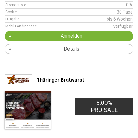
0 %
Stornoquote
30 Tage
Cookie
bis 6 Wochen
Freigabe
verfügbar
Mobil-Landingpage
Anmelden
Details
Thüringer Bratwurst
8,00%
PRO SALE