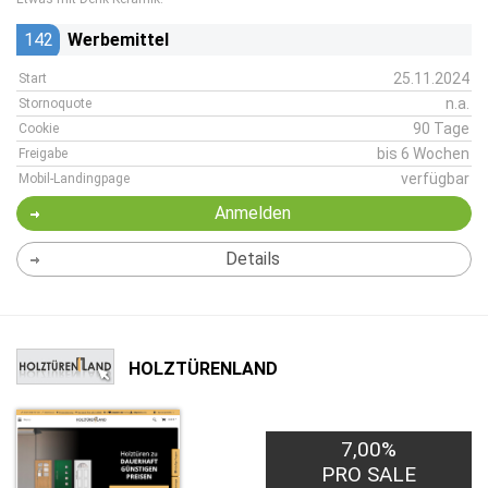
142
Werbemittel
25.11.2024
Start
n.a.
Stornoquote
90 Tage
Cookie
bis 6 Wochen
Freigabe
verfügbar
Mobil-Landingpage
Anmelden
Details
HOLZTÜRENLAND
7,00%
PRO SALE