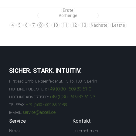
Erste
Vorherige
4
5
6
7
8
9
10
11
12
13
Nächste
Letzte
SICHER. STARK. INTUITIV.
Firstlead GmbH, Rosenfelder St. 15-16, 10315 Berlin
+49 (0)30 - 609 83 61-0
HOTLINE PUBLISHER:
+49 (0)30 - 609 83 61-23
HOTLINE ADVERTISER:
TELEFAX:
+49 (0)30 - 609 83 61-99
service@adcell.de
E-MAIL:
Service
Kontakt
News
Unternehmen