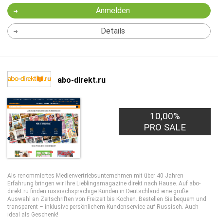
Anmelden
Details
abo-direkt.ru
10,00%
PRO SALE
Als renommiertes Medienvertriebsunternehmen mit über 40 Jahren
Erfahrung bringen wir Ihre Lieblingsmagazine direkt nach Hause. Auf abo-
direkt.ru finden russischsprachige Kunden in Deutschland eine große
Auswahl an Zeitschriften von Freizeit bis Kochen. Bestellen Sie bequem und
transparent – inklusive persönlichem Kundenservice auf Russisch. Auch
ideal als Geschenk!