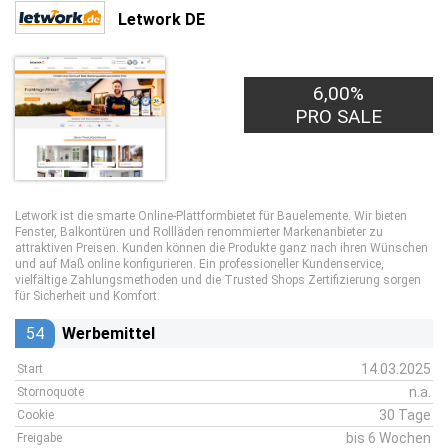
Letwork DE
20,00€
6,00%
PRO LEAD
PRO SALE
Letwork ist die smarte Online-Plattformbietet für Bauelemente. Wir bieten
Fenster, Balkontüren und Rollläden renommierter Markenanbieter zu
attraktiven Preisen. Kunden können die Produkte ganz nach ihren Wünschen
und auf Maß online konfigurieren. Ein professioneller Kundenservice,
vielfältige Zahlungsmethoden und die Trusted Shops Zertifizierung sorgen
für Sicherheit und Komfort.
54
Werbemittel
14.03.2025
Start
n.a.
Stornoquote
30 Tage
Cookie
bis 6 Wochen
Freigabe