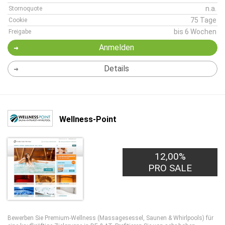
n.a.
Stornoquote
75 Tage
Cookie
bis 6 Wochen
Freigabe
Anmelden
Details
Wellness-Point
12,00%
PRO SALE
Bewerben Sie Premium-Wellness (Massagesessel, Saunen & Whirlpools) für