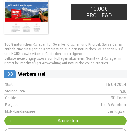
10,00€
PRO LEAD
100% natürliches Kollagen für Gelenke, Knochen und Knorpel. Swiss Gams
enthält eine einzigartige Kombination aus den natürlichen Kollagenen NCI®
und NCII® sowie Vitamin C, die den körpereigenen
Selbsterneuerungsprozess von Kollagen aktivieren. Somit wird Kollagen im
Körper bei regelmäßiger Anwendung auf natürliche Weise erneuert.
38
Werbemittel
16.04.2024
Start
n.a.
Stornoquote
90 Tage
Cookie
bis 6 Wochen
Freigabe
verfügbar
Mobil-Landingpage
Anmelden