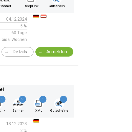
Banner
DeepLink
Gutschein
04.12.2024
5 %
60 Tage
bis 6 Wochen
Details
Anmelden
el
1
66
1
5
ink
Banner
XML
Gutscheine
18.12.2023
2 %