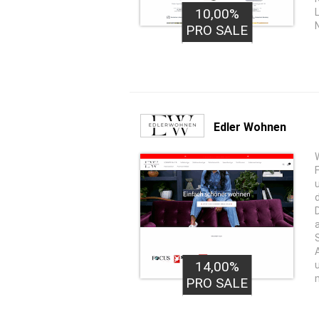
10,00%
1,00€
PRO LEAD
PRO SALE
Edler Wohnen
14,00%
PRO SALE