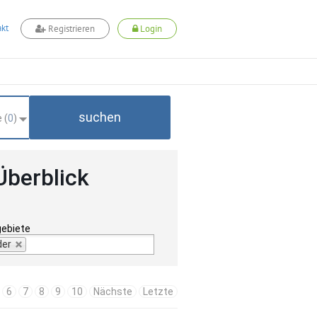
kt
Registrieren
Login
suchen
 (
0
)
Überblick
gebiete
der
6
7
8
9
10
Nächste
Letzte