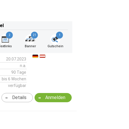
el
2
21
1
Textlinks
Banner
Gutschein
20.07.2023
n.a.
90 Tage
bis 6 Wochen
verfügbar
Details
Anmelden