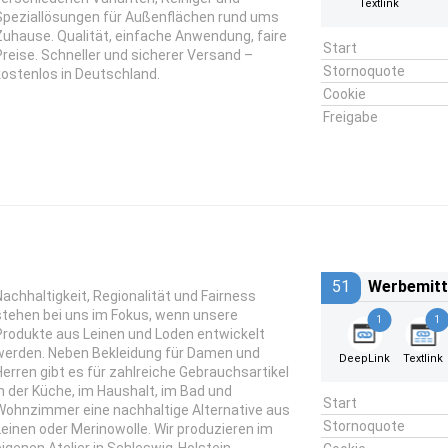
Textlink
Speziallösungen für Außenflächen rund ums
Zuhause. Qualität, einfache Anwendung, faire
Start
Preise. Schneller und sicherer Versand –
Stornoquote
kostenlos in Deutschland.
Cookie
Freigabe
51
Werbemitt
Nachhaltigkeit, Regionalität und Fairness
stehen bei uns im Fokus, wenn unsere
1
1
Produkte aus Leinen und Loden entwickelt
werden. Neben Bekleidung für Damen und
DeepLink
Textlink
Herren gibt es für zahlreiche Gebrauchsartikel
in der Küche, im Haushalt, im Bad und
Start
Wohnzimmer eine nachhaltige Alternative aus
Stornoquote
Leinen oder Merinowolle. Wir produzieren im