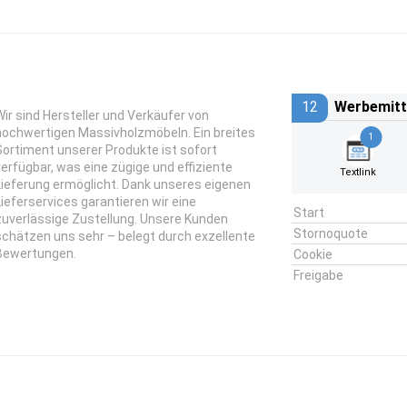
12
Werbemitt
Wir sind Hersteller und Verkäufer von
hochwertigen Massivholzmöbeln. Ein breites
1
Sortiment unserer Produkte ist sofort
verfügbar, was eine zügige und effiziente
Textlink
Lieferung ermöglicht. Dank unseres eigenen
Lieferservices garantieren wir eine
Start
zuverlässige Zustellung. Unsere Kunden
Stornoquote
schätzen uns sehr – belegt durch exzellente
Bewertungen.
Cookie
Freigabe