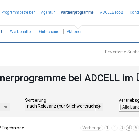
Programmbetreiber
Agentur
Partnerprogramme
ADCELL-Tools
Konta
ht
Werbemittel
Gutscheine
Aktionen
Erweiterte Suche
tnerprogramme bei ADCELL im 
Sortierung
Vertriebs
nach Relevanz (nur Stichwortsuche)
Alle Län
2 Ergebnisse.
Vorherige
1
2
3
4
5