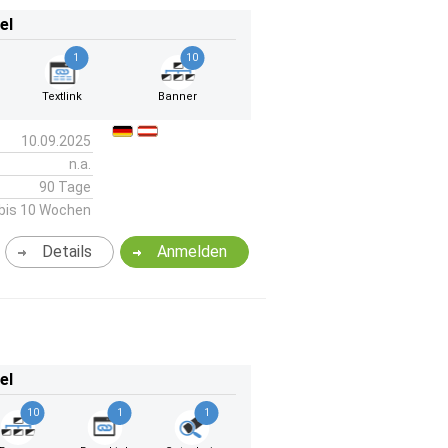
el
1
10
Textlink
Banner
10.09.2025
n.a.
90 Tage
bis 10 Wochen
Details
Anmelden
el
10
1
1