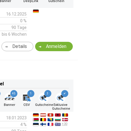
Banner
DeepLink
Gutschein
16.12.2025
0 %
90 Tage
bis 6 Wochen
Details
Anmelden
el
45
1
3
✔
Banner
CSV
Gutscheine
Exklusive
Gutscheine
18.01.2023
+30
4 %