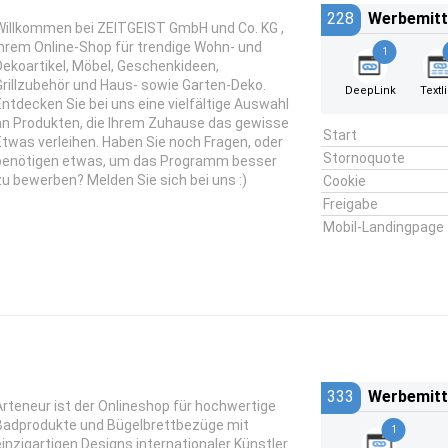
228
Werbemitt
Willkommen bei ZEITGEIST GmbH und Co. KG ,
Ihrem Online-Shop für trendige Wohn- und
1
Dekoartikel, Möbel, Geschenkideen,
Grillzubehör und Haus- sowie Garten-Deko.
DeepLink
Textl
Entdecken Sie bei uns eine vielfältige Auswahl
an Produkten, die Ihrem Zuhause das gewisse
Start
Etwas verleihen. Haben Sie noch Fragen, oder
Stornoquote
benötigen etwas, um das Programm besser
zu bewerben? Melden Sie sich bei uns :)
Cookie
Freigabe
Mobil-Landingpage
333
Werbemitt
Arteneur ist der Onlineshop für hochwertige
Badprodukte und Bügelbrettbezüge mit
1
einzigartigen Designs internationaler Künstler.