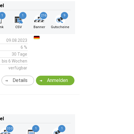
el
1
1
216
9
ink
CSV
Banner
Gutscheine
09.08.2023
6 %
30 Tage
bis 6 Wochen
verfügbar
Details
Anmelden
el
330
1
1