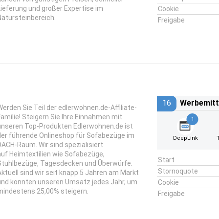
Lieferung und großer Expertise im
Cookie
Natursteinbereich.
Freigabe
16
Werbemitt
Werden Sie Teil der edlerwohnen.de-Affiliate-
Familie! Steigern Sie Ihre Einnahmen mit
1
unseren Top-Produkten Edlerwohnen.de ist
der führende Onlineshop für Sofabezüge im
DeepLink
DACH-Raum. Wir sind spezialisiert
auf Heimtextilien wie Sofabezüge,
Start
Stuhlbezüge, Tagesdecken und Überwürfe.
Stornoquote
Aktuell sind wir seit knapp 5 Jahren am Markt
und konnten unseren Umsatz jedes Jahr, um
Cookie
mindestens 25,00% steigern.
Freigabe