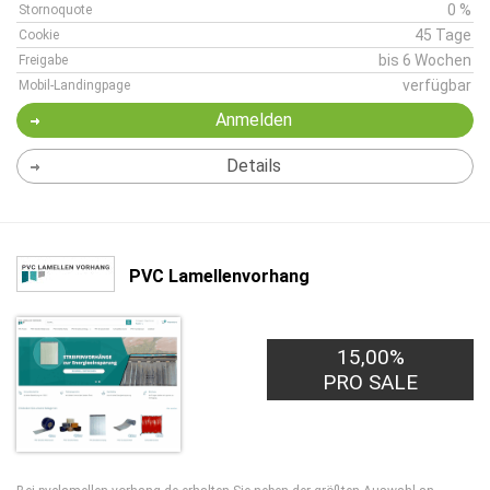
0 %
Stornoquote
45 Tage
Cookie
bis 6 Wochen
Freigabe
verfügbar
Mobil-Landingpage
Anmelden
Details
PVC Lamellenvorhang
15,00%
PRO SALE