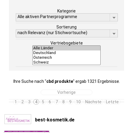
Kategorie
Alle aktiven Partnerprogramme
Sortierung
nach Relevanz (nur Stichwortsuche)
Vertriebsgebiete
Ihre Suche nach "
cbd produkte
" ergab 1321 Ergebnisse.
Vorherige
1
2
3
4
5
6
7
8
9
10
Nächste
Letzte
best-kosmetik.de