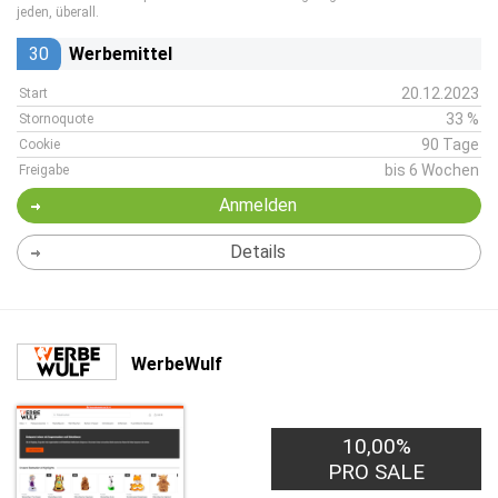
jeden, überall.
30
Werbemittel
20.12.2023
Start
33 %
Stornoquote
90 Tage
Cookie
bis 6 Wochen
Freigabe
Anmelden
Details
WerbeWulf
10,00%
PRO SALE