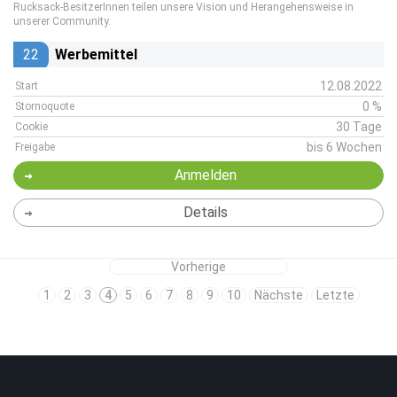
Rucksack-BesitzerInnen teilen unsere Vision und Herangehensweise in
unserer Community.
22
Werbemittel
12.08.2022
Start
0 %
Stornoquote
30 Tage
Cookie
bis 6 Wochen
Freigabe
Anmelden
Details
Vorherige
1
2
3
4
5
6
7
8
9
10
Nächste
Letzte