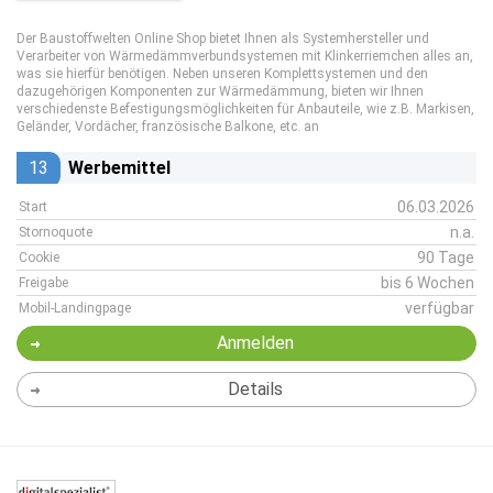
Der Baustoffwelten Online Shop bietet Ihnen als Systemhersteller und
Verarbeiter von Wärmedämmverbundsystemen mit Klinkerriemchen alles an,
was sie hierfür benötigen. Neben unseren Komplettsystemen und den
dazugehörigen Komponenten zur Wärmedämmung, bieten wir Ihnen
verschiedenste Befestigungsmöglichkeiten für Anbauteile, wie z.B. Markisen,
Geländer, Vordächer, französische Balkone, etc. an
13
Werbemittel
06.03.2026
Start
n.a.
Stornoquote
90 Tage
Cookie
bis 6 Wochen
Freigabe
verfügbar
Mobil-Landingpage
Anmelden
Details