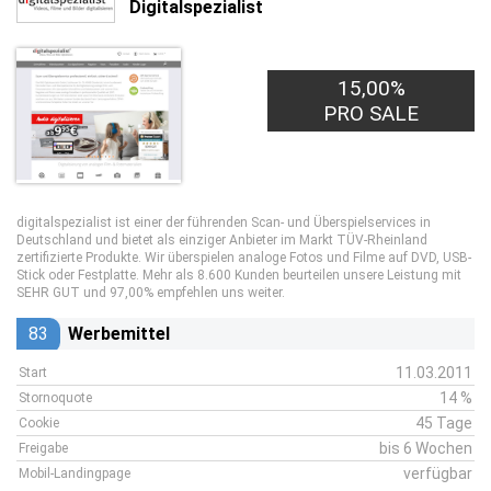
Digitalspezialist
15,00%
PRO SALE
digitalspezialist ist einer der führenden Scan- und Überspielservices in
Deutschland und bietet als einziger Anbieter im Markt TÜV-Rheinland
zertifizierte Produkte. Wir überspielen analoge Fotos und Filme auf DVD, USB-
Stick oder Festplatte. Mehr als 8.600 Kunden beurteilen unsere Leistung mit
SEHR GUT und 97,00% empfehlen uns weiter.
83
Werbemittel
11.03.2011
Start
14 %
Stornoquote
45 Tage
Cookie
bis 6 Wochen
Freigabe
verfügbar
Mobil-Landingpage