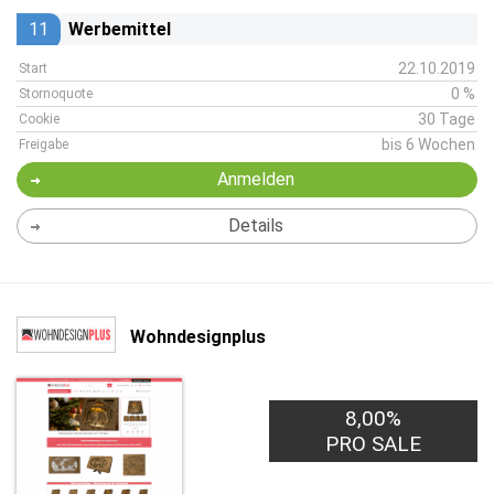
11
Werbemittel
22.10.2019
Start
0 %
Stornoquote
30 Tage
Cookie
bis 6 Wochen
Freigabe
Anmelden
Details
Wohndesignplus
8,00%
PRO SALE