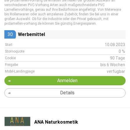
Bei pvclamellen-vorhang.de erhalten Sie neben der größten Auswahl an
verschiedenen PVC-Vorhang Arten auch maßgeschneiderte PVC
Lamellenvorhänge, genau auf Ihre Bedürfnisse angefertigt. Von Meterware
bis Rollenwaren oder auch einzelenes Zubehör, finden Sie bei uns in einer
großen Auswahl. Ob für die Industrie oder den Privat gebrauch, mit
pvclamellen-vorhang.de können Sie günstig Energiesparen.
30
Werbemittel
10.08.2023
Start
0 %
Stornoquote
90 Tage
Cookie
bis 6 Wochen
Freigabe
verfügbar
Mobil-Landingpage
Anmelden
Details
ANA Naturkosmetik