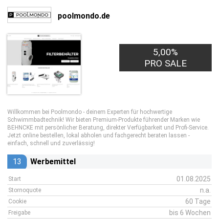
poolmondo.de
5,00%
PRO SALE
Willkommen bei Poolmondo - deinem Experten für hochwertige
Schwimmbadtechnik! Wir bieten Premium-Produkte führender Marken wie
BEHNCKE mit persönlicher Beratung, direkter Verfügbarkeit und Profi-Service.
Jetzt online bestellen, lokal abholen und fachgerecht beraten lassen -
einfach, schnell und zuverlässig!
13
Werbemittel
01.08.2025
Start
n.a.
Stornoquote
60 Tage
Cookie
bis 6 Wochen
Freigabe