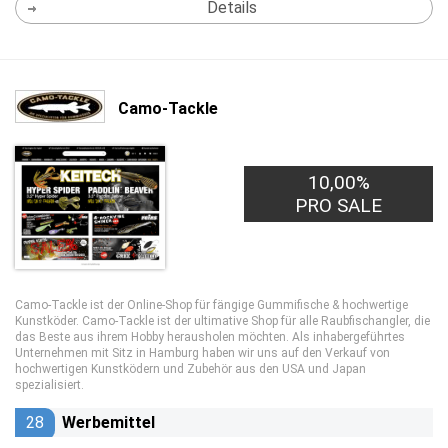
Details
Camo-Tackle
10,00%
PRO SALE
Camo-Tackle ist der Online-Shop für fängige Gummifische & hochwertige
Kunstköder. Camo-Tackle ist der ultimative Shop für alle Raubfischangler, die
das Beste aus ihrem Hobby herausholen möchten. Als inhabergeführtes
Unternehmen mit Sitz in Hamburg haben wir uns auf den Verkauf von
hochwertigen Kunstködern und Zubehör aus den USA und Japan
spezialisiert.
28
Werbemittel