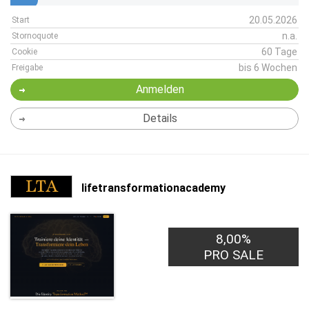
20.05.2026
Start
n.a.
Stornoquote
60 Tage
Cookie
bis 6 Wochen
Freigabe
Anmelden
Details
lifetransformationacademy
8,00%
PRO SALE