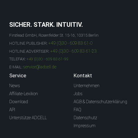
SICHER. STARK. INTUITIV.
Firstlead GmbH, Rosenfelder St. 15-16, 10315 Berlin
+49 (0)30 - 609 83 61-0
HOTLINE PUBLISHER:
+49 (0)30 - 609 83 61-23
HOTLINE ADVERTISER:
TELEFAX:
+49 (0)30 - 609 83 61-99
service@adcell.de
E-MAIL:
Service
Kontakt
News
Unternehmen
Affiliate-Lexikon
Jobs
Download
AGB & Datenschutzerklärung
API
FAQ
Unterstütze ADCELL
Datenschutz
Impressum