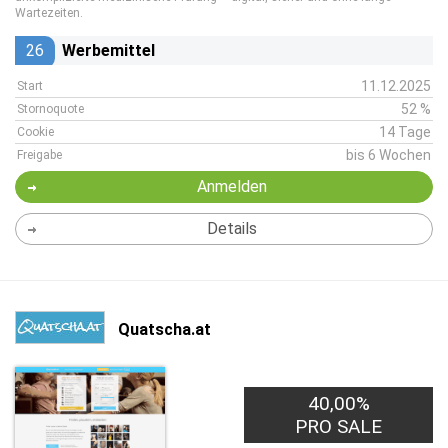
Wartezeiten.
26
Werbemittel
11.12.2025
Start
52 %
Stornoquote
14 Tage
Cookie
bis 6 Wochen
Freigabe
Anmelden
Details
Quatscha.at
40,00%
PRO SALE