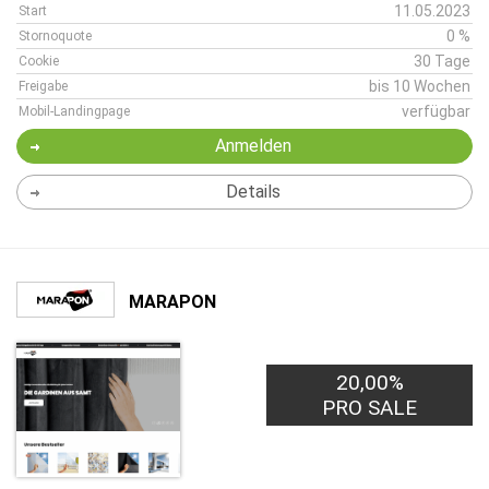
11.05.2023
Start
0 %
Stornoquote
30 Tage
Cookie
bis 10 Wochen
Freigabe
verfügbar
Mobil-Landingpage
Anmelden
Details
MARAPON
20,00%
PRO SALE