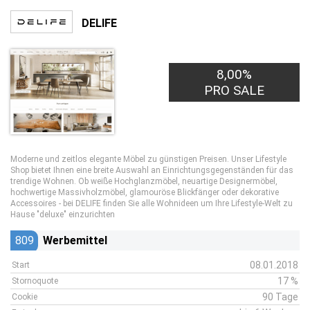
DELIFE
8,00%
PRO SALE
Moderne und zeitlos elegante Möbel zu günstigen Preisen. Unser Lifestyle
Shop bietet Ihnen eine breite Auswahl an Einrichtungsgegenständen für das
trendige Wohnen. Ob weiße Hochglanzmöbel, neuartige Designermöbel,
hochwertige Massivholzmöbel, glamouröse Blickfänger oder dekorative
Accessoires - bei DELIFE finden Sie alle Wohnideen um Ihre Lifestyle-Welt zu
Hause "deluxe" einzurichten
809
Werbemittel
08.01.2018
Start
17 %
Stornoquote
90 Tage
Cookie