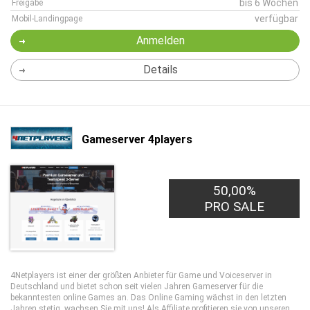
bis 6 Wochen
Freigabe
verfügbar
Mobil-Landingpage
Anmelden
Details
Gameserver 4players
50,00%
PRO SALE
4Netplayers ist einer der größten Anbieter für Game und Voiceserver in
Deutschland und bietet schon seit vielen Jahren Gameserver für die
bekanntesten online Games an. Das Online Gaming wächst in den letzten
Jahren stetig, wachsen Sie mit uns! Als Affiliate profitieren sie von unseren