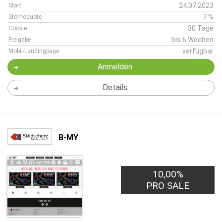
24.07.2023
Start
7 %
Stornoquote
30 Tage
Cookie
bis 6 Wochen
Freigabe
verfügbar
Mobil-Landingpage
Anmelden
Details
B-MY
10,00%
PRO SALE