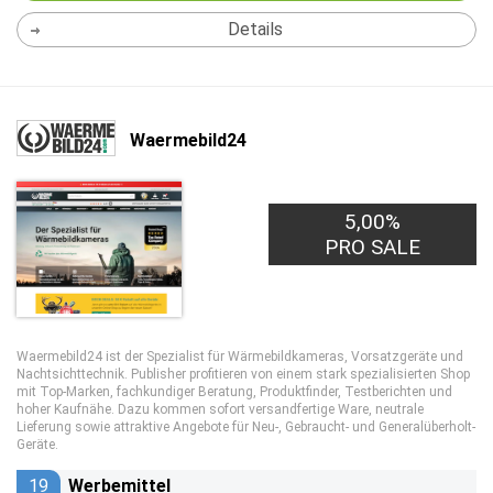
Details
Waermebild24
5,00%
PRO SALE
Waermebild24 ist der Spezialist für Wärmebildkameras, Vorsatzgeräte und
Nachtsichttechnik. Publisher profitieren von einem stark spezialisierten Shop
mit Top-Marken, fachkundiger Beratung, Produktfinder, Testberichten und
hoher Kaufnähe. Dazu kommen sofort versandfertige Ware, neutrale
Lieferung sowie attraktive Angebote für Neu-, Gebraucht- und Generalüberholt-
Geräte.
19
Werbemittel