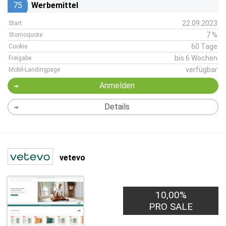
75
Werbemittel
22.09.2023
Start
7 %
Stornoquote
60 Tage
Cookie
bis 6 Wochen
Freigabe
verfügbar
Mobil-Landingpage
Anmelden
Details
vetevo
10,00%
PRO SALE