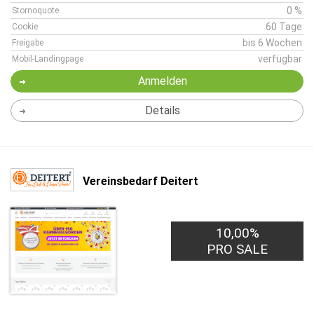
0 %
Stornoquote
60 Tage
Cookie
bis 6 Wochen
Freigabe
verfügbar
Mobil-Landingpage
Anmelden
Details
Vereinsbedarf Deitert
10,00%
PRO SALE