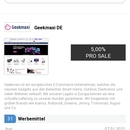
Geekmaxi DE
5,00%
PRO SALE
Geekmaxi ist ein europäisches E-Commerce Unternehmen, welches die
neusten Gadgets aus den Bereichen Smart Home, Outdoor, Electronics und
vielen Weiteren verkauft. Mit unseren Lagern in Europa können wir eine
schnelle Lieferung zu unseren Kunden garantieren. Wir kooperieren mit
großen Brands wie Xiamoi, Roborock, Dreame, Jimmy, Tronsmart, Kugoo
und Co.
31
Werbemittel
07.01.2022
Start