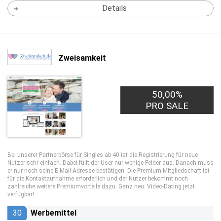
Details
Zweisamkeit
50,00%
0,50€
PRO LEAD
PRO SALE
Bei unserer Partnerbörse für Singles ab 40 ist die Registrierung für neue
Nutzer sehr einfach. Dabei füllt der User nur wenige Felder aus. Danach muss
er nur noch seine E-Mail-Adresse bestätigen. Die Premium-Mitgliedschaft ist
für die Kontaktaufnahme erforderlich und der Nutzer bekommt noch
zahlreiche weitere Premiumvorteile dazu. Ganz neu: Video-Dating jetzt
verfügbar!
30
Werbemittel