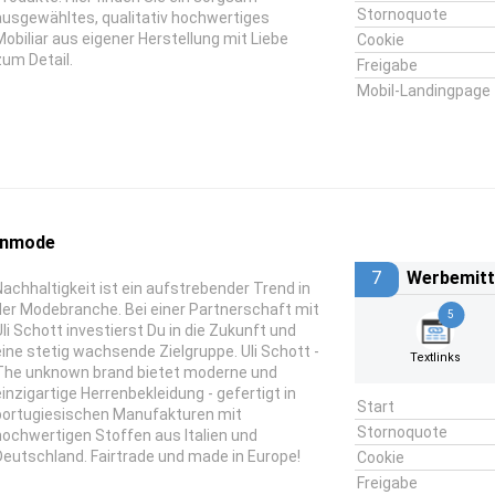
Stornoquote
ausgewähltes, qualitativ hochwertiges
Mobiliar aus eigener Herstellung mit Liebe
Cookie
zum Detail.
Freigabe
Mobil-Landingpage
renmode
7
Werbemitt
Nachhaltigkeit ist ein aufstrebender Trend in
der Modebranche. Bei einer Partnerschaft mit
5
Uli Schott investierst Du in die Zukunft und
eine stetig wachsende Zielgruppe. Uli Schott -
Textlinks
The unknown brand bietet moderne und
einzigartige Herrenbekleidung - gefertigt in
Start
portugiesischen Manufakturen mit
Stornoquote
hochwertigen Stoffen aus Italien und
Deutschland. Fairtrade und made in Europe!
Cookie
Freigabe