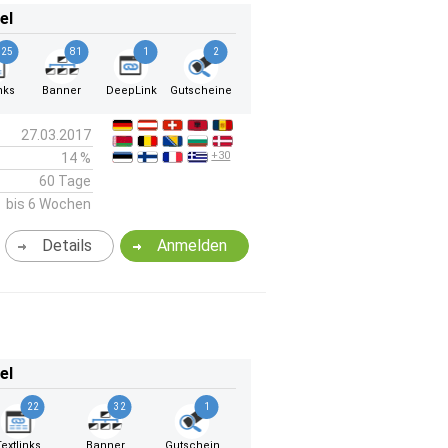
el
25
81
1
2
nks
Banner
DeepLink
Gutscheine
27.03.2017
+30
14 %
60 Tage
bis 6 Wochen
Details
Anmelden
el
22
32
1
Textlinks
Banner
Gutschein