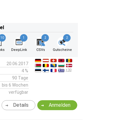
el
10
1
2
2
nks
DeepLink
CSVs
Gutscheine
20.06.2017
+30
4 %
90 Tage
bis 6 Wochen
verfügbar
Details
Anmelden