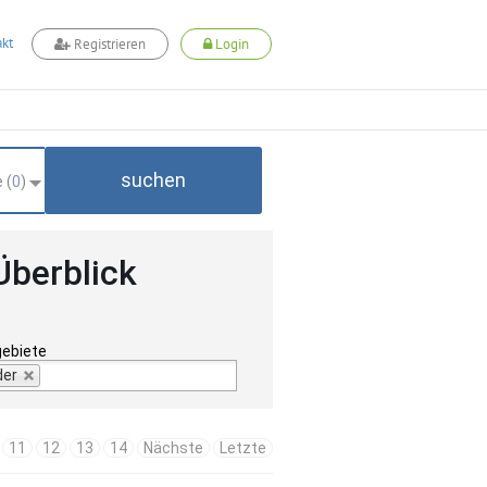
kt
Registrieren
Login
suchen
 (
0
)
Überblick
gebiete
der
11
12
13
14
Nächste
Letzte