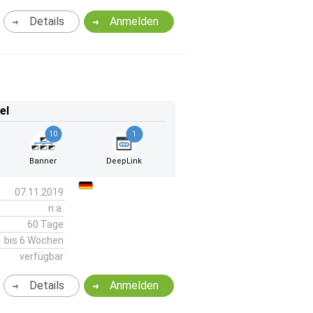
Details
Anmelden
el
10
1
Banner
DeepLink
07.11.2019
n.a.
60 Tage
bis 6 Wochen
verfügbar
Details
Anmelden