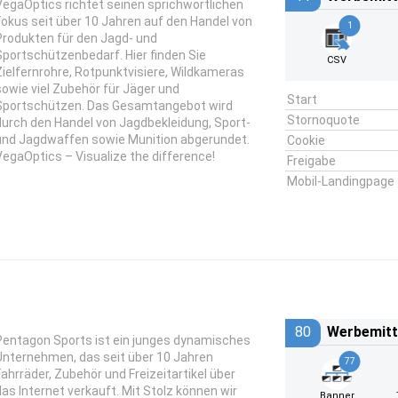
VegaOptics richtet seinen sprichwörtlichen
Fokus seit über 10 Jahren auf den Handel von
1
Produkten für den Jagd- und
Sportschützenbedarf. Hier finden Sie
CSV
Zielfernrohre, Rotpunktvisiere, Wildkameras
sowie viel Zubehör für Jäger und
Start
Sportschützen. Das Gesamtangebot wird
Stornoquote
durch den Handel von Jagdbekleidung, Sport-
und Jagdwaffen sowie Munition abgerundet.
Cookie
VegaOptics – Visualize the difference!
Freigabe
Mobil-Landingpage
80
Werbemitt
Pentagon Sports ist ein junges dynamisches
Unternehmen, das seit über 10 Jahren
77
Fahrräder, Zubehör und Freizeitartikel über
das Internet verkauft. Mit Stolz können wir
Banner