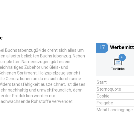
de
17
Werbemitt
Bei Buchstabenzug24.de dreht sich alles um
den allseits beliebten Buchstabenzug. Neben
6
kompletten Namenszügen gibt es ein
reichhaltiges Zubehör und Gleis- und
Textlinks
Schienen Sortiment. Holzspielzeug spricht
alle Generationen an da es sich durch seine
Start
Widerstandsfähigkeit auszeichnet, ist dieses
Stornoquote
sehr nachhaltig und umweltfreundlich, denn
bei der Produktion werden nur
Cookie
nachwachsende Rohstoffe verwendet.
Freigabe
Mobil-Landingpage