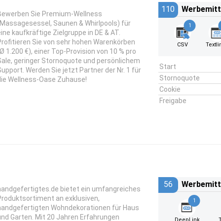
110
Werbemitt
Bewerben Sie Premium-Wellness
(Massagesessel, Saunen & Whirlpools) für
1
eine kaufkräftige Zielgruppe in DE & AT.
Profitieren Sie von sehr hohen Warenkörben
CSV
Textli
(Ø 1.200 €), einer Top-Provision von 10 % pro
Sale, geringer Stornoquote und persönlichem
Start
Support. Werden Sie jetzt Partner der Nr. 1 für
Stornoquote
die Wellness-Oase Zuhause!
Cookie
Freigabe
56
Werbemitt
handgefertigtes.de bietet ein umfangreiches
Produktsortiment an exklusiven,
1
handgefertigten Wohndekorationen für Haus
und Garten. Mit 20 Jahren Erfahrungen
DeepLink