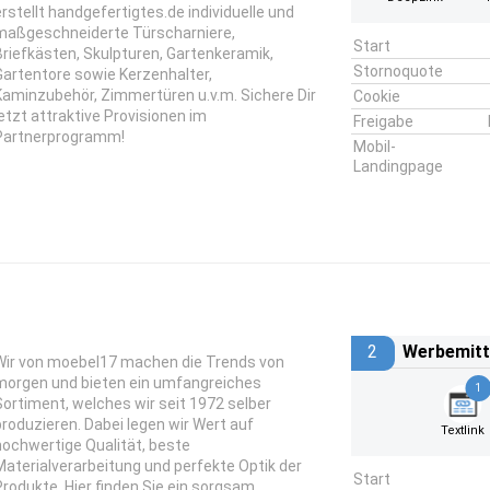
erstellt handgefertigtes.de individuelle und
maßgeschneiderte Türscharniere,
Start
Briefkästen, Skulpturen, Gartenkeramik,
Stornoquote
Gartentore sowie Kerzenhalter,
Kaminzubehör, Zimmertüren u.v.m. Sichere Dir
Cookie
jetzt attraktive Provisionen im
Freigabe
Partnerprogramm!
Mobil-
Landingpage
2
Werbemitt
Wir von moebel17 machen die Trends von
morgen und bieten ein umfangreiches
1
Sortiment, welches wir seit 1972 selber
produzieren. Dabei legen wir Wert auf
Textlink
hochwertige Qualität, beste
Materialverarbeitung und perfekte Optik der
Start
Produkte. Hier finden Sie ein sorgsam