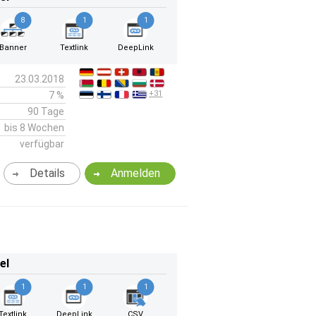
8
1
1
Banner
Textlink
DeepLink
23.03.2018
+31
7 %
90 Tage
bis 8 Wochen
verfügbar
Details
Anmelden
el
1
1
1
Textlink
DeepLink
CSV