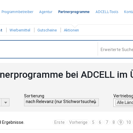
Programmbetreiber
Agentur
Partnerprogramme
ADCELL-Tools
Konta
ht
Werbemittel
Gutscheine
Aktionen
Erweiterte Suche
tnerprogramme bei ADCELL im 
Sortierung
Vertriebs
nach Relevanz (nur Stichwortsuche)
Alle Län
8 Ergebnisse.
Erste
Vorherige
5
6
7
8
9
10