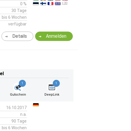
+30
0 %
30 Tage
bis 6 Wochen
verfügbar
Details
Anmelden
el
1
1
Gutschein
DeepLink
16.10.2017
n.a.
90 Tage
bis 6 Wochen