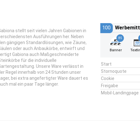
100
Werbemitt
Gabiona stellt seit vielen Jahren Gabionen in
verschiedensten Ausführungen her. Neben
85
den gängigen Standardlösungen, wie Zäune,
Säulen oder auch Anbaukörbe, entwirft und
Banner
Textli
fertigt Gabiona auch Maßgeschneiderte
Steinkörbe für die individuelle
Start
Gartengestaltung. Unsere Ware verlässt in
Stornoquote
der Regel innerhalb von 24 Stunden unser
Lager, bei extra angefertigter Ware dauert es
Cookie
auch mal ein paar Tage länger.
Freigabe
Mobil-Landingpage