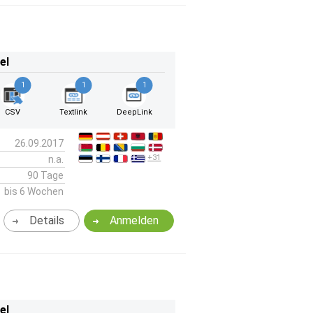
el
1
1
1
CSV
Textlink
DeepLink
26.09.2017
+31
n.a.
90 Tage
bis 6 Wochen
Details
Anmelden
el