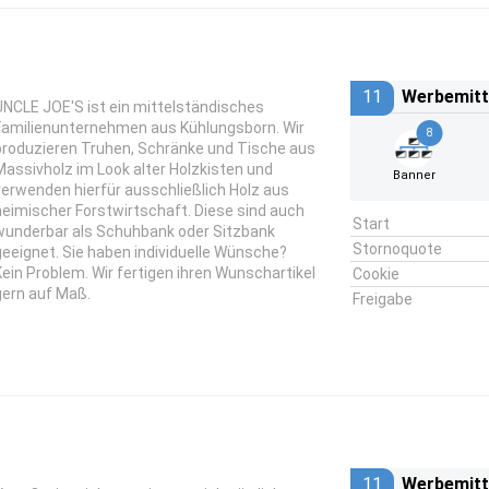
11
Werbemitt
UNCLE JOE'S ist ein mittelständisches
Familienunternehmen aus Kühlungsborn. Wir
8
produzieren Truhen, Schränke und Tische aus
Massivholz im Look alter Holzkisten und
Banner
verwenden hierfür ausschließlich Holz aus
heimischer Forstwirtschaft. Diese sind auch
Start
wunderbar als Schuhbank oder Sitzbank
Stornoquote
geeignet. Sie haben individuelle Wünsche?
Kein Problem. Wir fertigen ihren Wunschartikel
Cookie
gern auf Maß.
Freigabe
11
Werbemitt