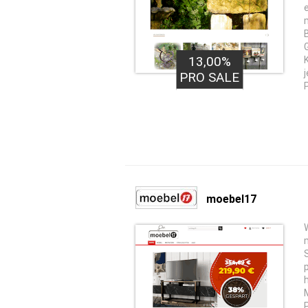
13,00%
PRO SALE
moebel17