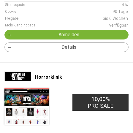
4 %
Stornoquote
90 Tage
Cookie
bis 6 Wochen
Freigabe
verfügbar
Mobil-Landingpage
Anmelden
Details
Horrorklinik
10,00%
PRO SALE