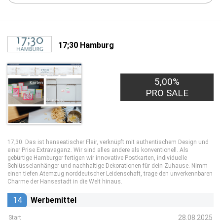
17;30 Hamburg
5,00%
PRO SALE
17;30. Das ist hanseatischer Flair, verknüpft mit authentischem Design und
einer Prise Extravaganz. Wir sind alles andere als konventionell. Als
gebürtige Hamburger fertigen wir innovative Postkarten, individuelle
Schlüsselanhänger und nachhaltige Dekorationen für dein Zuhause. Nimm
einen tiefen Atemzug norddeutscher Leidenschaft, trage den unverkennbaren
Charme der Hansestadt in die Welt hinaus.
14
Werbemittel
28.08.2025
Start