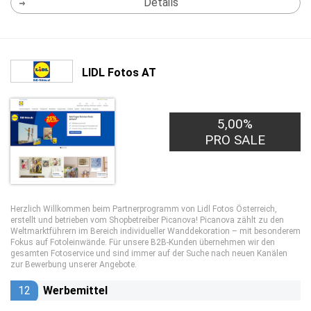
Details
LIDL Fotos AT
5,00%
PRO SALE
Herzlich Willkommen beim Partnerprogramm von Lidl Fotos Österreich,
erstellt und betrieben vom Shopbetreiber Picanova! Picanova zählt zu den
Weltmarktführern im Bereich individueller Wanddekoration – mit besonderem
Fokus auf Fotoleinwände. Für unsere B2B-Kunden übernehmen wir den
gesamten Fotoservice und sind immer auf der Suche nach neuen Kanälen
zur Bewerbung unserer Angebote.
12
Werbemittel