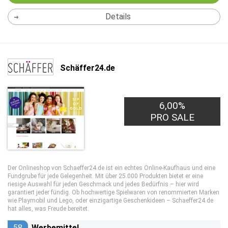
Details
Schäffer24.de
6,00%
PRO SALE
Der Onlineshop von Schaeffer24.de ist ein echtes Online-Kaufhaus und eine
Fundgrube für jede Gelegenheit. Mit über 25.000 Produkten bietet er eine
riesige Auswahl für jeden Geschmack und jedes Bedürfnis – hier wird
garantiert jeder fündig. Ob hochwertige Spielwaren von renommierten Marken
wie Playmobil und Lego, oder einzigartige Geschenkideen – Schaeffer24.de
hat alles, was Freude bereitet.
58
Werbemittel