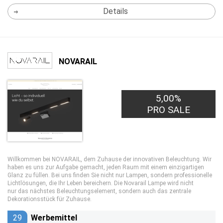
Details
NOVARAIL
5,00%
PRO SALE
Willkommen bei NOVARAIL, dem Zuhause der innovativen Beleuchtung. Wir
haben es uns zur Aufgabe gemacht, jeden Raum mit einem einzigartigen
Glanz zu füllen. Bei uns finden Sie nicht nur Lampen, sondern professionelle
Lichtlösungen, die Ihr Leben bereichern. Die Novarail Lampe wird nicht
nur das nächstes Beleuchtungselement, sondern auch das zentrale
Dekorationsstück für Zuhause.
29
Werbemittel