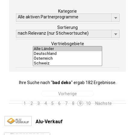
Kategorie
Alle aktiven Partnerprogramme
Sortierung
nach Relevanz (nur Stichwortsuche)
Vertriebsgebiete
Ihre Suche nach "
bad deko
" ergab 182 Ergebnisse.
Vorherige
1
2
3
4
5
6
7
8
9
10
Nächste
Alu-Verkauf