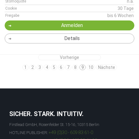
n.a.
Stornoquote
30 Tage
Cookie
bis 6 Wochen
Freigabe
Anmelden
Details
Vorherige
1
2
3
4
5
6
7
8
9
10
Nächste
SICHER. STARK. INTUITIV.
Firstlead GmbH, Rosenfelder St. 15-16, 10315 Berlin
+49 (0)30 - 609 83 61-0
HOTLINE PUBLISHER: