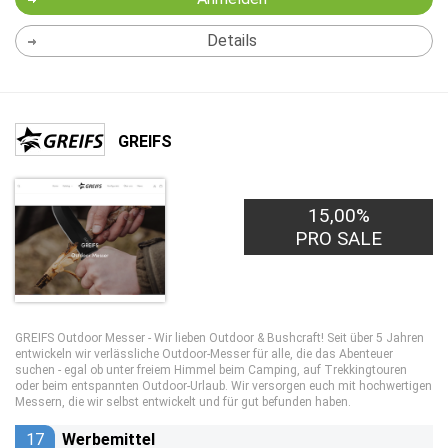
Details
GREIFS
15,00%
PRO SALE
GREIFS Outdoor Messer - Wir lieben Outdoor & Bushcraft! Seit über 5 Jahren
entwickeln wir verlässliche Outdoor-Messer für alle, die das Abenteuer
suchen - egal ob unter freiem Himmel beim Camping, auf Trekkingtouren
oder beim entspannten Outdoor-Urlaub. Wir versorgen euch mit hochwertigen
Messern, die wir selbst entwickelt und für gut befunden haben.
17
Werbemittel