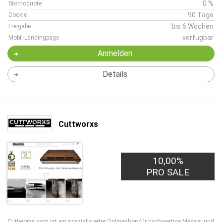
0 %
Stornoquote
90 Tage
Cookie
bis 6 Wochen
Freigabe
verfügbar
Mobil-Landingpage
Anmelden
Details
Cuttworxs
10,00%
PRO SALE
Cuttworxs.com ist ein spezialisierter Onlineshop für hochwertige Messer und