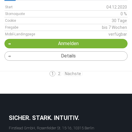
04.12.2020
Start
0 %
Stornoquote
30 Tage
Cookie
bis 7 Wochen
Freigabe
verfügbar
Mobil-Landingpage
Anmelden
Details
1
2
Nächste
SICHER. STARK. INTUITIV.
Firstlead GmbH, Rosenfelder St. 15-16, 10315 Berlin