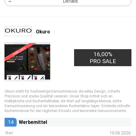
Details
Okuro
EXKLUSIV
16,00%
PRO SALE
Okuro steht für hochwertige Damastmesser, die edles Design, scharfe
Präzision und starke Qualität vereinen. Unser Shop richtet sich an
Hobbyköche und Küchenliebhaber, die Wert auf langlebige Messer, echte
Damastmaserung und ein besonderes Kocherlebnis legen. Entdecke stilvolle
Küchenmesser für den täglichen Einsatz und besondere Genussmomente.
14
Werbemittel
10.06.2026
Start