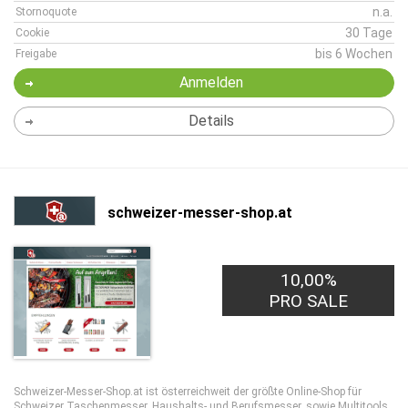
n.a.
Stornoquote
30 Tage
Cookie
bis 6 Wochen
Freigabe
Anmelden
Details
schweizer-messer-shop.at
10,00%
PRO SALE
Schweizer-Messer-Shop.at ist österreichweit der größte Online-Shop für
Schweizer Taschenmesser, Haushalts- und Berufsmesser, sowie Multitools