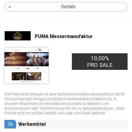
Details
PUMA Messermanufaktur
10,00%
PRO SALE
Die PUMA-Werk Solingen ist eine traditionsreiche Messermanufaktur, die für
ihre hochwertigen Klingen und präzise Handwerkskunst bekannt ist. In
unserem Shop finden Sie eine exklusive Auswahl an Messern, von
Küchenmessern über Taschenmesser bis hin zu Spezialwerkzeugen. Jedes
Produkt wird mit größter Sorgfalt und Liebe zum Detail gefertigt.
36
Werbemittel