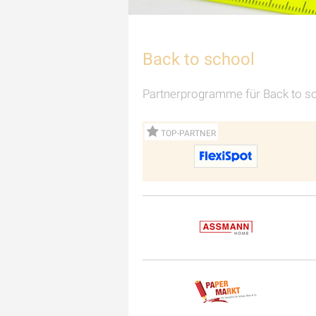
Back to school
Partnerprogramme für Back to s
TOP-PARTNER