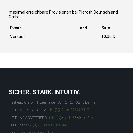
maximal erreichbare Provisionen bei Pieroth Deutschland
GmbH:
Event
Lead
Sale
Verkauf
-
10,00 %
SICHER. STARK. INTUITIV.
Firstlead GmbH, Rosenfelder St. 15-16, 10315 Berlin
+49 (0)30 - 609 83 61-0
HOTLINE PUBLISHER:
+49 (0)30 - 609 83 61-23
HOTLINE ADVERTISER:
TELEFAX:
+49 (0)30 - 609 83 61-99
service@adcell.de
E-MAIL: