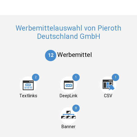
Werbemittelauswahl von Pieroth
Deutschland GmbH
Werbemittel
12
2
1
1
Textlinks
DeepLink
CSV
8
Banner