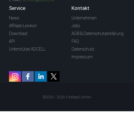
Service
Kontakt
News
Unternehmen
Affiliate-Lexikon
Jobs
Download
AGB & Datenschutzerklärung
API
FAQ
Unterstütze ADCELL
Datenschutz
Impressum
©2003 - 2026 Firstlead GmbH