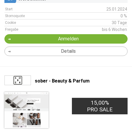
25.01.2024
Start
0 %
Stornoquote
30 Tage
Cookie
bis 6 Wochen
Freigabe
Anmelden
Details
sober - Beauty & Parfum
15,00%
PRO SALE