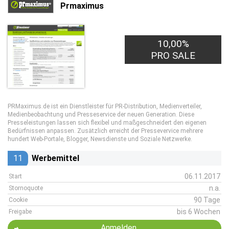
Prmaximus
10,00%
2,00€
PRO LEAD
PRO SALE
PRMaximus.de ist ein Dienstleister für PR-Distribution, Medienverteiler,
Medienbeobachtung und Presseservice der neuen Generation. Diese
Presseleistungen lassen sich flexibel und maßgeschneidert den eigenen
Bedürfnissen anpassen. Zusätzlich erreicht der Pressevervice mehrere
hundert Web-Portale, Blogger, Newsdienste und Soziale Netzwerke.
11
Werbemittel
06.11.2017
Start
n.a.
Stornoquote
90 Tage
Cookie
bis 6 Wochen
Freigabe
Anmelden