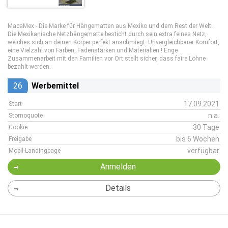
MacaMex - Die Marke für Hängematten aus Mexiko und dem Rest der Welt.
Die Mexikanische Netzhängematte besticht durch sein extra feines Netz,
welches sich an deinen Körper perfekt anschmiegt. Unvergleichbarer Komfort,
eine Vielzahl von Farben, Fadenstärken und Materialien ! Enge
Zusammenarbeit mit den Familien vor Ort stellt sicher, dass faire Löhne
bezahlt werden.
26
Werbemittel
17.09.2021
Start
n.a.
Stornoquote
30 Tage
Cookie
bis 6 Wochen
Freigabe
verfügbar
Mobil-Landingpage
Anmelden
Details