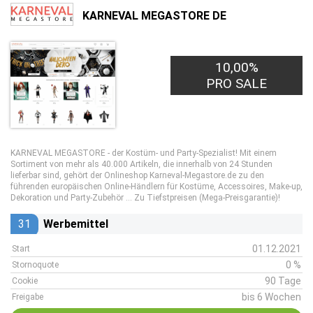
KARNEVAL MEGASTORE DE
10,00%
PRO SALE
KARNEVAL MEGASTORE - der Kostüm- und Party-Spezialist! Mit einem
Sortiment von mehr als 40.000 Artikeln, die innerhalb von 24 Stunden
lieferbar sind, gehört der Onlineshop Karneval-Megastore.de zu den
führenden europäischen Online-Händlern für Kostüme, Accessoires, Make-up,
Dekoration und Party-Zubehör … Zu Tiefstpreisen (Mega-Preisgarantie)!
31
Werbemittel
01.12.2021
Start
0 %
Stornoquote
90 Tage
Cookie
bis 6 Wochen
Freigabe