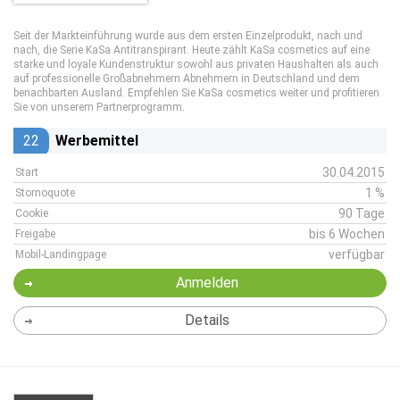
Seit der Markteinführung wurde aus dem ersten Einzelprodukt, nach und
nach, die Serie KaSa Antitranspirant. Heute zählt KaSa cosmetics auf eine
starke und loyale Kundenstruktur sowohl aus privaten Haushalten als auch
auf professionelle Großabnehmern Abnehmern in Deutschland und dem
benachbarten Ausland. Empfehlen Sie KaSa cosmetics weiter und profitieren
Sie von unserem Partnerprogramm.
22
Werbemittel
30.04.2015
Start
1 %
Stornoquote
90 Tage
Cookie
bis 6 Wochen
Freigabe
verfügbar
Mobil-Landingpage
Anmelden
Details