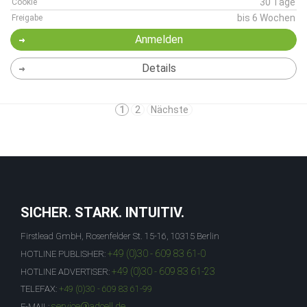
30 Tage
Cookie
bis 6 Wochen
Freigabe
Anmelden
Details
1
2
Nächste
SICHER. STARK. INTUITIV.
Firstlead GmbH, Rosenfelder St. 15-16, 10315 Berlin
+49 (0)30 - 609 83 61-0
HOTLINE PUBLISHER:
+49 (0)30 - 609 83 61-23
HOTLINE ADVERTISER:
TELEFAX:
+49 (0)30 - 609 83 61-99
service@adcell.de
E-MAIL: