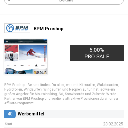
BPM Proshop
6,00%
PRO SALE
BPM Proshop - Bei uns findest Du alles, was mit Kitesurfen, Wakeboarden,
Hydrofoilen, Windsurfen, Wingsurfen und Neopren zu tun hat, sowie ein
großes Angebot für Moutainbiking, Ski, Snowboards und Zubehör. Werde
Partner von BPM Proshop und verdiene attraktive Provisionen durch unser
Affiliate-Programm!
40
Werbemittel
28.02.2025
Start