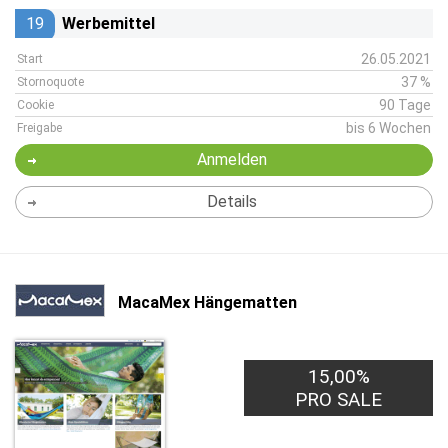
19
Werbemittel
26.05.2021
Start
37 %
Stornoquote
90 Tage
Cookie
bis 6 Wochen
Freigabe
Anmelden
Details
MacaMex Hängematten
15,00%
PRO SALE