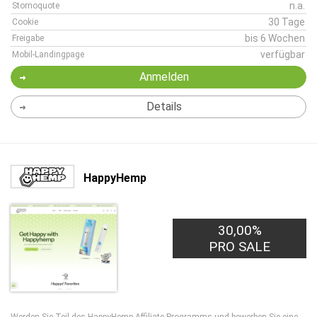
n.a.
Stornoquote
30 Tage
Cookie
bis 6 Wochen
Freigabe
verfügbar
Mobil-Landingpage
Anmelden
Details
HappyHemp
30,00%
PRO SALE