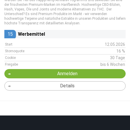
Werden Sie Teil des HappyHemp Affiliate-Programms und bewerben Sie eine
der frischesten Premium-Marken im Hanfbereich. Hochwertige CBD-Blüten,
Hash, Vapes, Öle und Joints und moderne Alternativen zu THC. Der
Unterschied? Es sind Premium Produkte im Markt - wir verwenden
hochwertige Terpene und natürliche Extrakte in unseren Produkten und liefern
höchste Transparenz mit detaillierten Analysen.
15
Werbemittel
12.05.2026
Start
16 %
Stornoquote
30 Tage
Cookie
bis 6 Wochen
Freigabe
Anmelden
Details