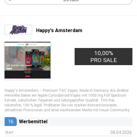
Happy's Amsterdam
10,00%
5,00€
PRO LEAD
PRO SALE
Happy's Amsterdam – Premium TAC Vapes, Made in Germany. Als direkter
Hersteller bieten wir legale Cannabinoid-Vapes mit 1000 mg Full Spectrum
Extrakt, natürlichen Terpenen und laborgeprüfter Qualität. THC-frei,
nikotinfrei, 100 % legal. Profitieren Sie von starken Konversionsraten,
attraktiven Provisionen und einer wachsenden Marke mit treuer Community.
16
Werbemittel
08.04.2026
Start