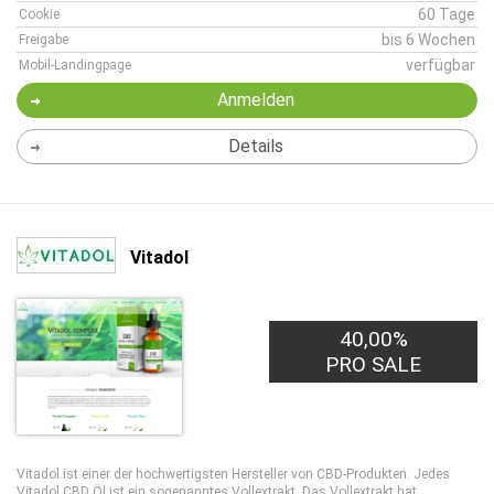
60 Tage
Cookie
bis 6 Wochen
Freigabe
verfügbar
Mobil-Landingpage
Anmelden
Details
Vitadol
40,00%
PRO SALE
Vitadol ist einer der hochwertigsten Hersteller von CBD-Produkten. Jedes
Vitadol CBD Öl ist ein sogenanntes Vollextrakt. Das Vollextrakt hat