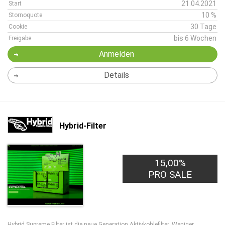
21.04.2021
Start
10 %
Stornoquote
30 Tage
Cookie
bis 6 Wochen
Freigabe
Anmelden
Details
Hybrid-Filter
15,00%
PRO SALE
Hybrid Supreme Filter ist die neue Generation Aktivkohlefilter. Weniger