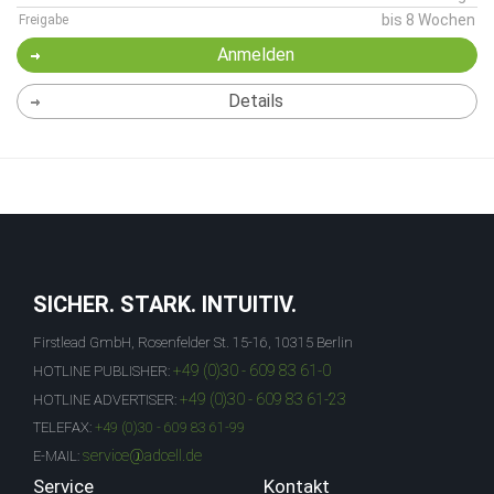
bis 8 Wochen
Freigabe
Anmelden
Details
SICHER. STARK. INTUITIV.
Firstlead GmbH, Rosenfelder St. 15-16, 10315 Berlin
+49 (0)30 - 609 83 61-0
HOTLINE PUBLISHER:
+49 (0)30 - 609 83 61-23
HOTLINE ADVERTISER:
TELEFAX:
+49 (0)30 - 609 83 61-99
service@adcell.de
E-MAIL:
Service
Kontakt