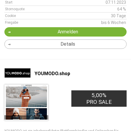
07.11.2023
Start
64 %
Stornoquote
30 Tage
Cookie
bis 6 Wochen
Freigabe
Anmelden
Details
YOUMODO.shop
5,00%
PRO SALE