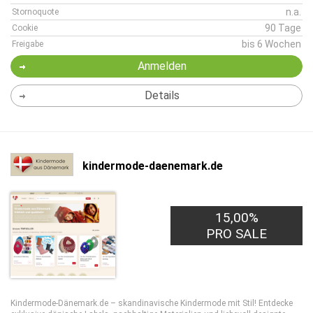
n.a.
Stornoquote
90 Tage
Cookie
bis 6 Wochen
Freigabe
Anmelden
Details
kindermode-daenemark.de
15,00%
PRO SALE
Kindermode-Dänemark.de – skandinavische Kindermode mit Stil! Entdecke