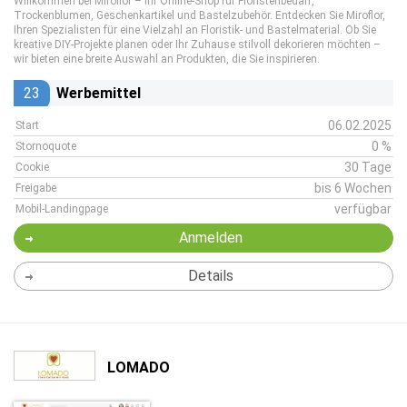
Willkommen bei Miroflor – Ihr Online-Shop für Floristenbedarf,
Trockenblumen, Geschenkartikel und Bastelzubehör. Entdecken Sie Miroflor,
Ihren Spezialisten für eine Vielzahl an Floristik- und Bastelmaterial. Ob Sie
kreative DIY-Projekte planen oder Ihr Zuhause stilvoll dekorieren möchten –
wir bieten eine breite Auswahl an Produkten, die Sie inspirieren.
23
Werbemittel
06.02.2025
Start
0 %
Stornoquote
30 Tage
Cookie
bis 6 Wochen
Freigabe
verfügbar
Mobil-Landingpage
Anmelden
Details
LOMADO