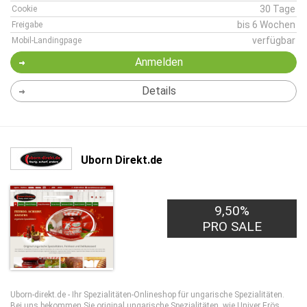
30 Tage
Cookie
bis 6 Wochen
Freigabe
verfügbar
Mobil-Landingpage
Anmelden
Details
Uborn Direkt.de
9,50%
PRO SALE
Uborn-direkt.de - Ihr Spezialitäten-Onlineshop für ungarische Spezialitäten.
Bei uns bekommen Sie original ungarische Spezialitäten, wie Univer Erös