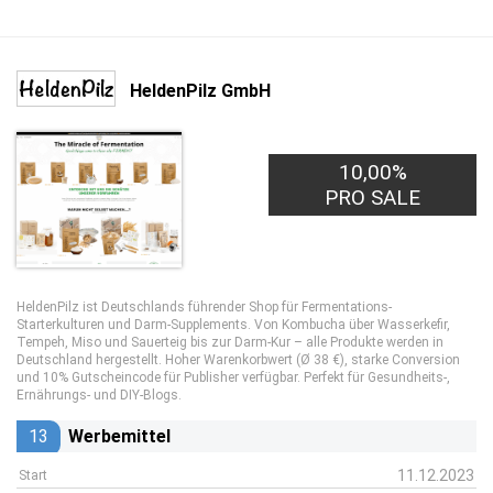
HeldenPilz GmbH
10,00%
PRO SALE
HeldenPilz ist Deutschlands führender Shop für Fermentations-
Starterkulturen und Darm-Supplements. Von Kombucha über Wasserkefir,
Tempeh, Miso und Sauerteig bis zur Darm-Kur – alle Produkte werden in
Deutschland hergestellt. Hoher Warenkorbwert (Ø 38 €), starke Conversion
und 10% Gutscheincode für Publisher verfügbar. Perfekt für Gesundheits-,
Ernährungs- und DIY-Blogs.
13
Werbemittel
11.12.2023
Start