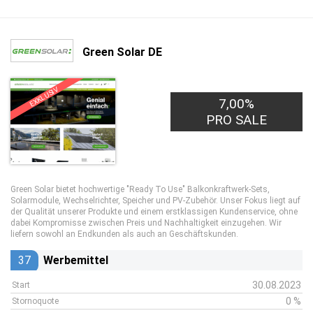
Green Solar DE
EXKLUSIV
7,00%
PRO SALE
Green Solar bietet hochwertige "Ready To Use" Balkonkraftwerk-Sets,
Solarmodule, Wechselrichter, Speicher und PV-Zubehör. Unser Fokus liegt auf
der Qualität unserer Produkte und einem erstklassigen Kundenservice, ohne
dabei Kompromisse zwischen Preis und Nachhaltigkeit einzugehen. Wir
liefern sowohl an Endkunden als auch an Geschäftskunden.
37
Werbemittel
30.08.2023
Start
0 %
Stornoquote