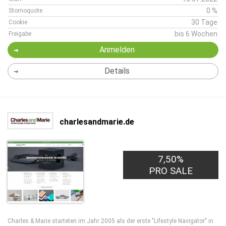
0 %
Stornoquote
30 Tage
Cookie
bis 6 Wochen
Freigabe
Anmelden
Details
charlesandmarie.de
7,50%
PRO SALE
Charles & Marie starteten im Jahr 2005 als der erste "Lifestyle Navigator" in