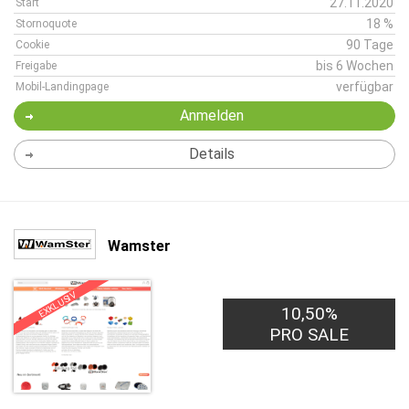
27.11.2020
Start
18 %
Stornoquote
90 Tage
Cookie
bis 6 Wochen
Freigabe
verfügbar
Mobil-Landingpage
Anmelden
Details
Wamster
EXKLUSIV
10,50%
PRO SALE