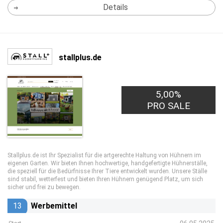
Details
stallplus.de
5,00%
PRO SALE
Stallplus.de ist Ihr Spezialist für die artgerechte Haltung von Hühnern im
eigenen Garten. Wir bieten Ihnen hochwertige, handgefertigte Hühnerställe,
die speziell für die Bedürfnisse Ihrer Tiere entwickelt wurden. Unsere Ställe
sind stabil, wetterfest und bieten Ihren Hühnern genügend Platz, um sich
sicher und frei zu bewegen.
13
Werbemittel