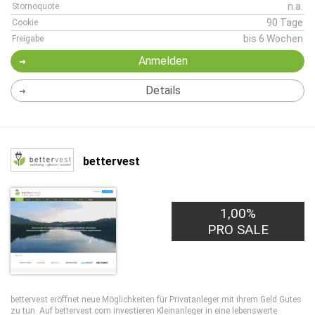
n.a.
Stornoquote
90 Tage
Cookie
bis 6 Wochen
Freigabe
Anmelden
Details
bettervest
1,00%
2,00€
PRO LEAD
PRO SALE
bettervest eröffnet neue Möglichkeiten für Privatanleger mit ihrem Geld Gutes
zu tun. Auf bettervest.com investieren Kleinanleger in eine lebenswerte