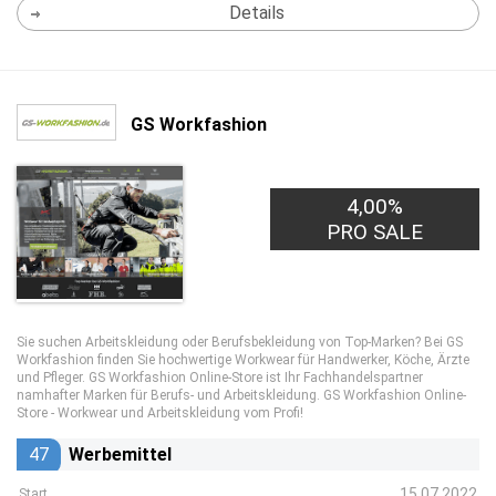
Details
GS Workfashion
4,00%
PRO SALE
Sie suchen Arbeitskleidung oder Berufsbekleidung von Top-Marken? Bei GS
Workfashion finden Sie hochwertige Workwear für Handwerker, Köche, Ärzte
und Pfleger. GS Workfashion Online-Store ist Ihr Fachhandelspartner
namhafter Marken für Berufs- und Arbeitskleidung. GS Workfashion Online-
Store - Workwear und Arbeitskleidung vom Profi!
47
Werbemittel
15.07.2022
Start