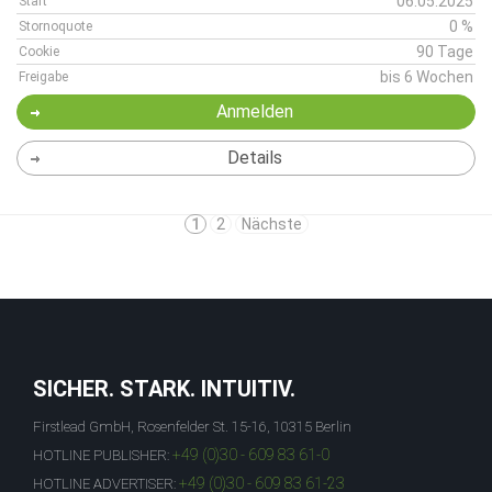
06.05.2025
Start
0 %
Stornoquote
90 Tage
Cookie
bis 6 Wochen
Freigabe
Anmelden
Details
1
2
Nächste
SICHER. STARK. INTUITIV.
Firstlead GmbH, Rosenfelder St. 15-16, 10315 Berlin
+49 (0)30 - 609 83 61-0
HOTLINE PUBLISHER:
+49 (0)30 - 609 83 61-23
HOTLINE ADVERTISER: