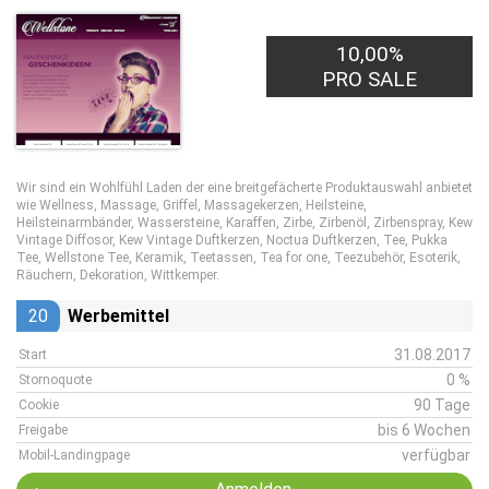
10,00%
PRO SALE
Wir sind ein Wohlfühl Laden der eine breitgefächerte Produktauswahl anbietet
wie Wellness, Massage, Griffel, Massagekerzen, Heilsteine,
Heilsteinarmbänder, Wassersteine, Karaffen, Zirbe, Zirbenöl, Zirbenspray, Kew
Vintage Diffosor, Kew Vintage Duftkerzen, Noctua Duftkerzen, Tee, Pukka
Tee, Wellstone Tee, Keramik, Teetassen, Tea for one, Teezubehör, Esoterik,
Räuchern, Dekoration, Wittkemper.
20
Werbemittel
31.08.2017
Start
0 %
Stornoquote
90 Tage
Cookie
bis 6 Wochen
Freigabe
verfügbar
Mobil-Landingpage