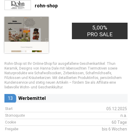
rohn-shop
5,00%
PRO SALE
Rohn-Shop ist Ihr Online-Shop für ausgefallene Geschenkartikel: Thun
Keramik, Designs von Hanna Dale mit lebensechten Tiermotiven sowie
Naturprodukte wie Schafwollsocken, Zirbenkissen, Schafmilchseife,
Filzkissen und Kräuterkerzen. Mit detaillierten Produktinfos, persönlichem
Kundenservice und stetig neuen Artikeln – fördern Sie als Affiliate eine
liebevolle Wohn- und Geschenkkultur.
13
Werbemittel
05.12.2025
Start
n.a.
Stornoquote
60 Tage
Cookie
bis 6 Wochen
Freigabe