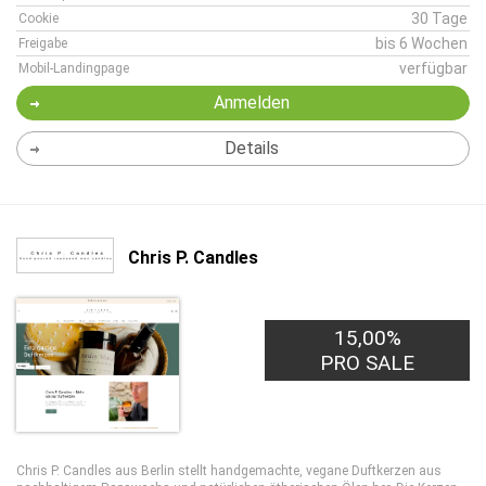
30 Tage
Cookie
bis 6 Wochen
Freigabe
verfügbar
Mobil-Landingpage
Anmelden
Details
Chris P. Candles
15,00%
PRO SALE
Chris P. Candles aus Berlin stellt handgemachte, vegane Duftkerzen aus