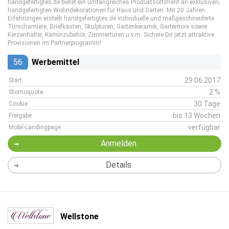
handgefertigtes.de bietet ein umfangreiches Produktsortiment an exklusiven,
handgefertigten Wohndekorationen für Haus und Garten. Mit 20 Jahren
Erfahrungen erstellt handgefertigtes.de individuelle und maßgeschneiderte
Türscharniere, Briefkästen, Skulpturen, Gartenkeramik, Gartentore sowie
Kerzenhalter, Kaminzubehör, Zimmertüren u.v.m. Sichere Dir jetzt attraktive
Provisionen im Partnerprogramm!
56
Werbemittel
29.06.2017
Start
2 %
Stornoquote
30 Tage
Cookie
bis 13 Wochen
Freigabe
verfügbar
Mobil-Landingpage
Anmelden
Details
Wellstone