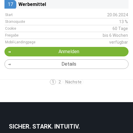
17
Werbemittel
20.06.2024
Start
13 %
Stornoquote
60 Tage
Cookie
bis 6 Wochen
Freigabe
verfügbar
Mobil-Landingpage
Anmelden
Details
1
2
Nächste
SICHER. STARK. INTUITIV.