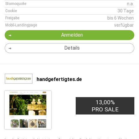
n.a.
Stornoquote
30 Tage
Cookie
bis 6 Wochen
Freigabe
verfügbar
Mobil-Landingpage
Anmelden
Details
handgefertigtes.de
13,00%
PRO SALE