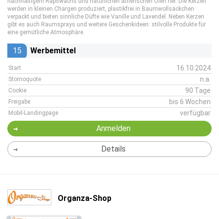
nachhaltigem Rapswachs und natürlichen ätherischen Ölen her. Die Kerzen
werden in kleinen Chargen produziert, plastikfrei in Baumwollsäckchen
verpackt und bieten sinnliche Düfte wie Vanille und Lavendel. Neben Kerzen
gibt es auch Raumsprays und weitere Geschenkideen: stilvolle Produkte für
eine gemütliche Atmosphäre.
15
Werbemittel
16.10.2024
Start
n.a.
Stornoquote
90 Tage
Cookie
bis 6 Wochen
Freigabe
verfügbar
Mobil-Landingpage
Anmelden
Details
Organza-Shop