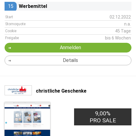
15
Werbemittel
02.12.2022
Start
n.a.
Stornoquote
45 Tage
Cookie
bis 6 Wochen
Freigabe
Anmelden
Details
christliche Geschenke
9,00%
PRO SALE