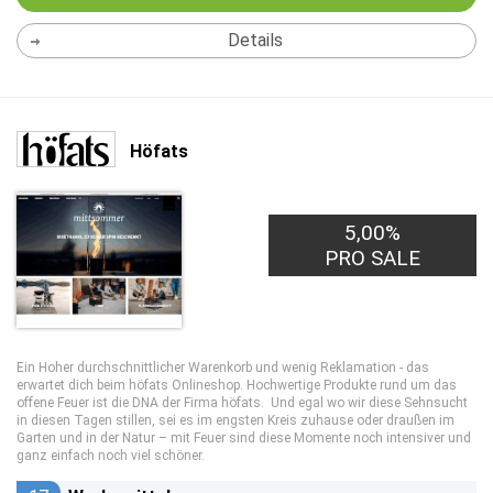
Details
Höfats
5,00%
PRO SALE
Ein Hoher durchschnittlicher Warenkorb und wenig Reklamation - das
erwartet dich beim höfats Onlineshop. Hochwertige Produkte rund um das
offene Feuer ist die DNA der Firma höfats. Und egal wo wir diese Sehnsucht
in diesen Tagen stillen, sei es im engsten Kreis zuhause oder draußen im
Garten und in der Natur – mit Feuer sind diese Momente noch intensiver und
ganz einfach noch viel schöner.