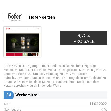
Hofer-Kerzen
9,75%
PRO SALE
Hofer Kerzen - Einzigartige Trauer- und Gedenkkerzen für einzigartige
Menschen. Die Trauer durch den Verlust eines geliebten Menschen gehört zu
unserem Leben dazu. Um die Verbindung zu den Verstorbenen
aufrechtzuerhalten, zünden wir Kerzen an - beim Begräbnis, am Grab und zu
Hause. Wir verwenden dabei Kerzen, die uns mit ihrem Design aus dem
Herzen sprechen – durch Bilder oder Worte.
34
Werbemittel
11.04.2022
Start
0 %
Stornoquote