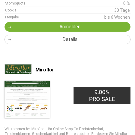
0 %
Stornoquote
30 Tage
Cookie
bis 6 Wochen
Freigabe
Anmelden
Details
Miroflor
9,00%
PRO SALE
Willkommen bei Miroflor – Ihr Online-Shop für Floristenbedarf,
Trockenblumen, Geschenkartikel und Bastelzubehör. Entdecken Sie Miroflor,