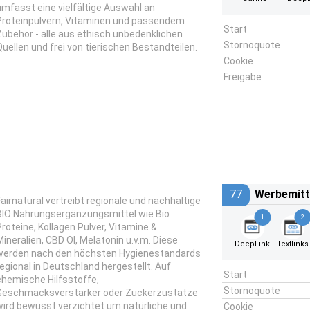
umfasst eine vielfältige Auswahl an
Proteinpulvern, Vitaminen und passendem
Start
Zubehör - alle aus ethisch unbedenklichen
Stornoquote
Quellen und frei von tierischen Bestandteilen.
Cookie
Freigabe
77
Werbemitt
Fairnatural vertreibt regionale und nachhaltige
BIO Nahrungsergänzungsmittel wie Bio
1
2
Proteine, Kollagen Pulver, Vitamine &
Mineralien, CBD Öl, Melatonin u.v.m. Diese
DeepLink
Textlinks
werden nach den höchsten Hygienestandards
regional in Deutschland hergestellt. Auf
Start
chemische Hilfsstoffe,
Stornoquote
Geschmacksverstärker oder Zuckerzustätze
wird bewusst verzichtet um natürliche und
Cookie