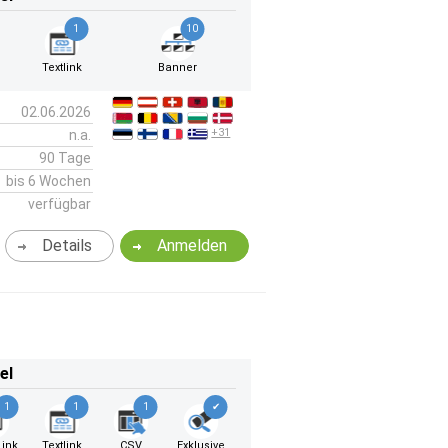
1
10
Textlink
Banner
02.06.2026
+31
n.a.
90 Tage
bis 6 Wochen
verfügbar
Details
Anmelden
el
1
1
1
✔
ink
Textlink
CSV
Exklusive