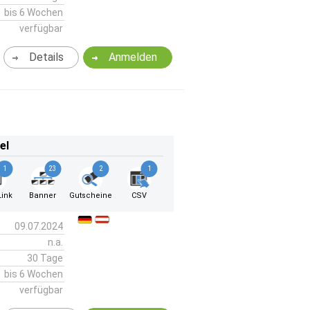
bis 6 Wochen
verfügbar
Details
Anmelden
el
1
23
2
1
ink
Banner
Gutscheine
CSV
09.07.2024
n.a.
30 Tage
bis 6 Wochen
verfügbar