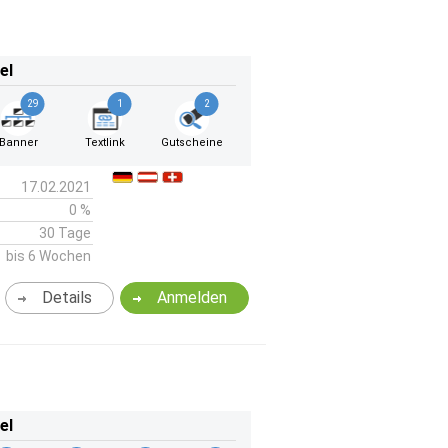
el
29
1
2
Banner
Textlink
Gutscheine
17.02.2021
0 %
30 Tage
bis 6 Wochen
Details
Anmelden
el