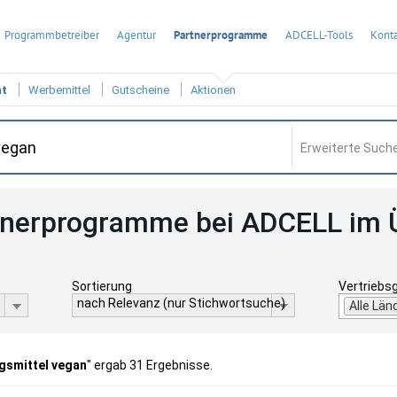
Programmbetreiber
Agentur
Partnerprogramme
ADCELL-Tools
Konta
ht
Werbemittel
Gutscheine
Aktionen
Erweiterte Suche
tnerprogramme bei ADCELL im 
Sortierung
Vertriebs
nach Relevanz (nur Stichwortsuche)
Alle Län
smittel vegan
" ergab 31 Ergebnisse.