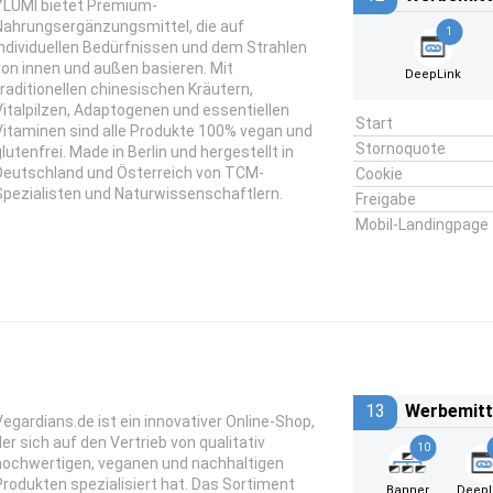
YLUMI bietet Premium-
Nahrungsergänzungsmittel, die auf
1
individuellen Bedürfnissen und dem Strahlen
von innen und außen basieren. Mit
DeepLink
traditionellen chinesischen Kräutern,
Vitalpilzen, Adaptogenen und essentiellen
Start
Vitaminen sind alle Produkte 100% vegan und
Stornoquote
glutenfrei. Made in Berlin und hergestellt in
Deutschland und Österreich von TCM-
Cookie
Spezialisten und Naturwissenschaftlern.
Freigabe
Mobil-Landingpage
13
Werbemitt
Vegardians.de ist ein innovativer Online-Shop,
der sich auf den Vertrieb von qualitativ
10
hochwertigen, veganen und nachhaltigen
Produkten spezialisiert hat. Das Sortiment
Banner
DeepL