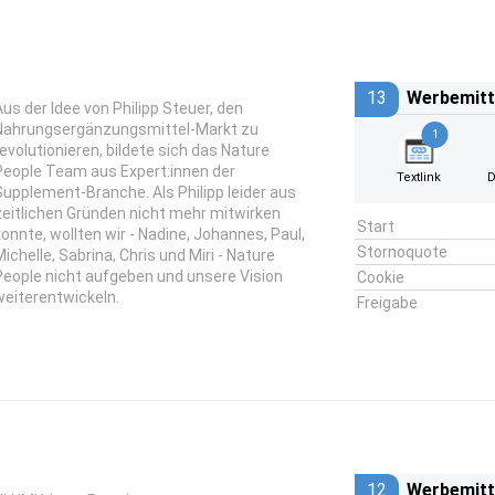
13
Werbemitt
Aus der Idee von Philipp Steuer, den
Nahrungsergänzungsmittel-Markt zu
1
revolutionieren, bildete sich das Nature
People Team aus Expert:innen der
Textlink
D
Supplement-Branche. Als Philipp leider aus
zeitlichen Gründen nicht mehr mitwirken
Start
konnte, wollten wir - Nadine, Johannes, Paul,
Stornoquote
Michelle, Sabrina, Chris und Miri - Nature
People nicht aufgeben und unsere Vision
Cookie
weiterentwickeln.
Freigabe
12
Werbemitt