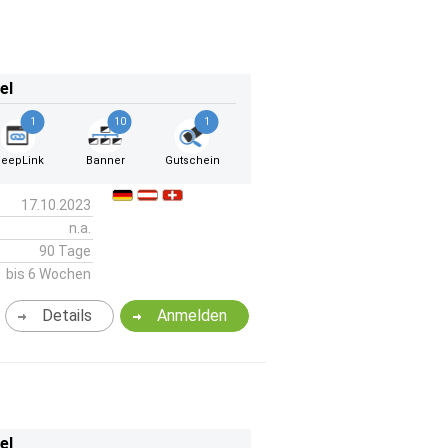
el
1
10
1
eepLink
Banner
Gutschein
17.10.2023
n.a.
90 Tage
bis 6 Wochen
Details
Anmelden
el