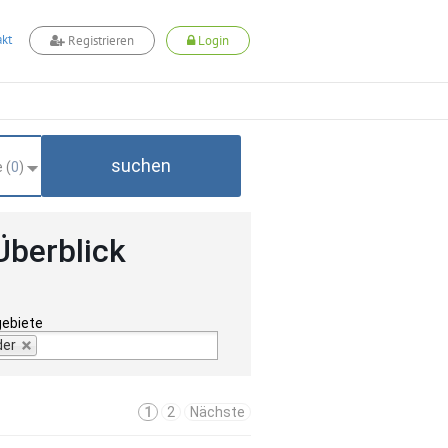
kt
Registrieren
Login
suchen
 (
0
)
Überblick
gebiete
der
1
2
Nächste