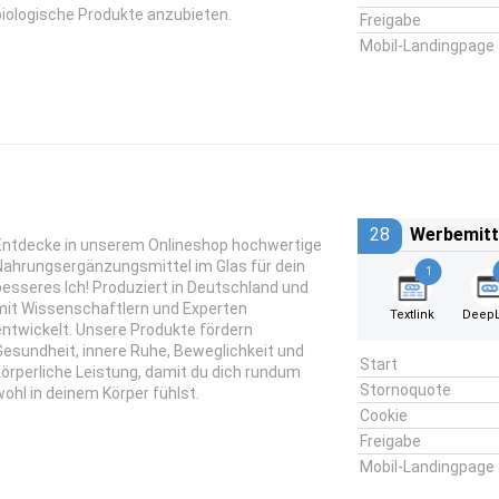
biologische Produkte anzubieten.
Freigabe
Mobil-Landingpage
28
Werbemitt
Entdecke in unserem Onlineshop hochwertige
Nahrungsergänzungsmittel im Glas für dein
1
besseres Ich! Produziert in Deutschland und
mit Wissenschaftlern und Experten
Textlink
DeepL
entwickelt. Unsere Produkte fördern
Gesundheit, innere Ruhe, Beweglichkeit und
Start
körperliche Leistung, damit du dich rundum
Stornoquote
wohl in deinem Körper fühlst.
Cookie
Freigabe
Mobil-Landingpage