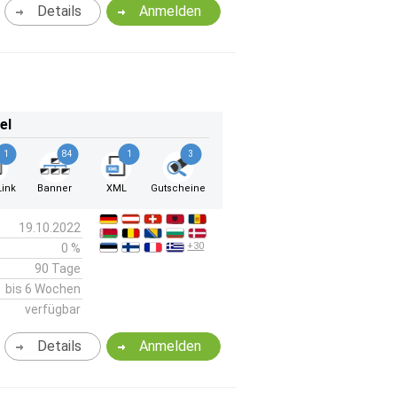
Details
Anmelden
el
1
84
1
3
ink
Banner
XML
Gutscheine
19.10.2022
+30
0 %
90 Tage
bis 6 Wochen
verfügbar
Details
Anmelden