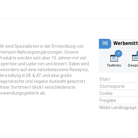
98
Werbemitt
Wir sind Spezialisten in der Entwicklung von
Premium Nahrungsergänzungen. Unsere
9
Produkte werden seit über 15 Jahren mit viel
Expertise und Liebe von uns kreiert. Dabei wird
Textlinks
DeepL
besonders auf eine naturbelassene Rezeptur,
Herstellung in DE & AT und eine große
Start
vegetarische und vegane Auswahl geachtet.
Stornoquote
Unser Sortiment deckt verschiedenste
Anwendungsgebiete ab.
Cookie
Freigabe
Mobil-Landingpage