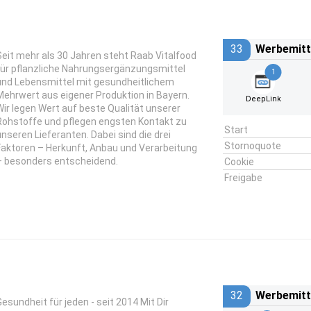
33
Werbemitt
Seit mehr als 30 Jahren steht Raab Vitalfood
für pflanzliche Nahrungsergänzungsmittel
1
und Lebensmittel mit gesundheitlichem
Mehrwert aus eigener Produktion in Bayern.
DeepLink
Wir legen Wert auf beste Qualität unserer
Rohstoffe und pflegen engsten Kontakt zu
Start
unseren Lieferanten. Dabei sind die drei
Stornoquote
Faktoren – Herkunft, Anbau und Verarbeitung
– besonders entscheidend.
Cookie
Freigabe
32
Werbemitt
Gesundheit für jeden - seit 2014 Mit Dir