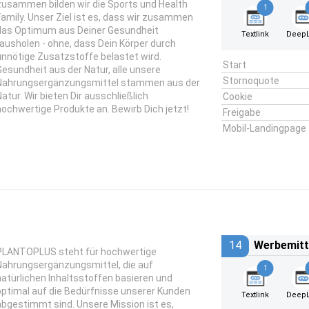
zusammen bilden wir die Sports und Health
1
Family. Unser Ziel ist es, dass wir zusammen
das Optimum aus Deiner Gesundheit
Textlink
DeepL
rausholen - ohne, dass Dein Körper durch
unnötige Zusatzstoffe belastet wird.
Start
Gesundheit aus der Natur, alle unsere
Stornoquote
Nahrungsergänzungsmittel stammen aus der
Natur. Wir bieten Dir ausschließlich
Cookie
hochwertige Produkte an. Bewirb Dich jetzt!
Freigabe
Mobil-Landingpage
14
Werbemitt
PLANTOPLUS steht für hochwertige
Nahrungsergänzungsmittel, die auf
1
natürlichen Inhaltsstoffen basieren und
optimal auf die Bedürfnisse unserer Kunden
Textlink
DeepL
abgestimmt sind. Unsere Mission ist es,