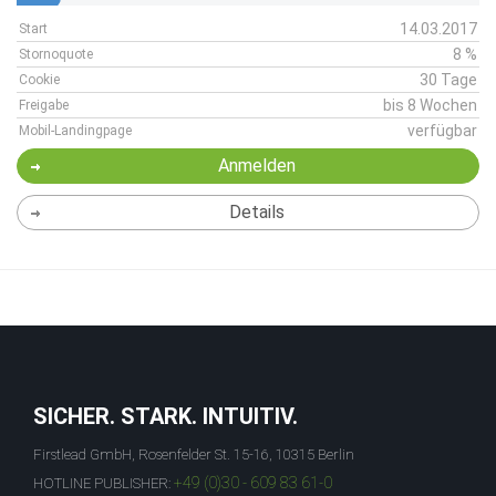
14.03.2017
Start
8 %
Stornoquote
30 Tage
Cookie
bis 8 Wochen
Freigabe
verfügbar
Mobil-Landingpage
Anmelden
Details
SICHER. STARK. INTUITIV.
Firstlead GmbH, Rosenfelder St. 15-16, 10315 Berlin
+49 (0)30 - 609 83 61-0
HOTLINE PUBLISHER: