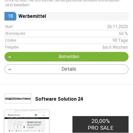
Office für Mac - bei uns können Sie die passende Software online kaufen.
Jetzt bewerben!
18
Werbemittel
26.11.2020
Start
66 %
Stornoquote
90 Tage
Cookie
bis 6 Wochen
Freigabe
Anmelden
Details
Software Solution 24
20,00%
PRO SALE