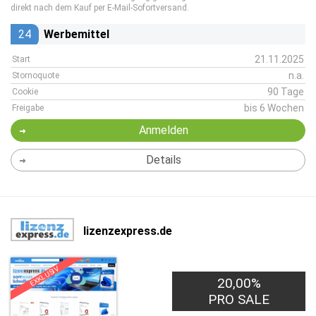
direkt nach dem Kauf per E-Mail-Sofortversand.
24
Werbemittel
21.11.2025
Start
n.a.
Stornoquote
90 Tage
Cookie
bis 6 Wochen
Freigabe
Anmelden
Details
lizenzexpress.de
EXKLUSIV
20,00%
PRO SALE