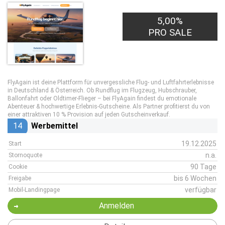
5,00%
PRO SALE
FlyAgain ist deine Plattform für unvergessliche Flug- und Luftfahrterlebnisse
in Deutschland & Österreich. Ob Rundflug im Flugzeug, Hubschrauber,
Ballonfahrt oder Oldtimer-Flieger – bei FlyAgain findest du emotionale
Abenteuer & hochwertige Erlebnis-Gutscheine. Als Partner profitierst du von
einer attraktiven 10 % Provision auf jeden Gutscheinverkauf.
14
Werbemittel
19.12.2025
Start
n.a.
Stornoquote
90 Tage
Cookie
bis 6 Wochen
Freigabe
verfügbar
Mobil-Landingpage
Anmelden