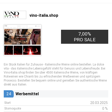
vino-italia.shop
7,00%
PRO SALE
Ein Stück Italien für Zuhause - Italienische Weine online bestellen. La dolce
vita - das italienische Lebensgefühl steht für Genuss und Lebensfreude. Bei
Vino-Italia.shop finden Sie über 4500 italienische Weine, von kräftigen
Rotweinen wie Chianti bis zu erfrischenden Weißweinen und spritzigem
Prosecco. Bestellen Sie bequem online und genießen Sie authentische Weine
direkt aus Italien.
24
Werbemittel
20.03.2025
Start
0 %
Stornoquote