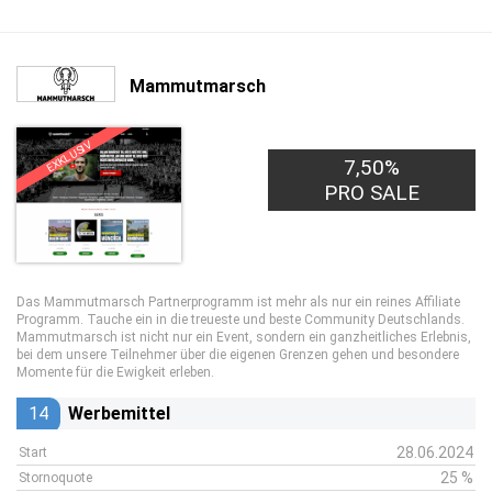
Mammutmarsch
EXKLUSIV
7,50%
PRO SALE
Das Mammutmarsch Partnerprogramm ist mehr als nur ein reines Affiliate
Programm. Tauche ein in die treueste und beste Community Deutschlands.
Mammutmarsch ist nicht nur ein Event, sondern ein ganzheitliches Erlebnis,
bei dem unsere Teilnehmer über die eigenen Grenzen gehen und besondere
Momente für die Ewigkeit erleben.
14
Werbemittel
28.06.2024
Start
25 %
Stornoquote