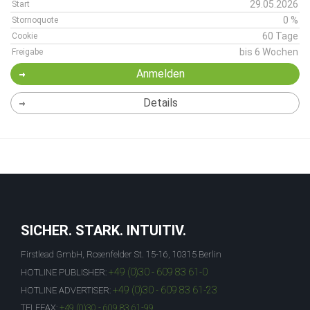
29.05.2026
Start
0 %
Stornoquote
60 Tage
Cookie
bis 6 Wochen
Freigabe
Anmelden
Details
SICHER. STARK. INTUITIV.
Firstlead GmbH, Rosenfelder St. 15-16, 10315 Berlin
+49 (0)30 - 609 83 61-0
HOTLINE PUBLISHER:
+49 (0)30 - 609 83 61-23
HOTLINE ADVERTISER:
TELEFAX:
+49 (0)30 - 609 83 61-99