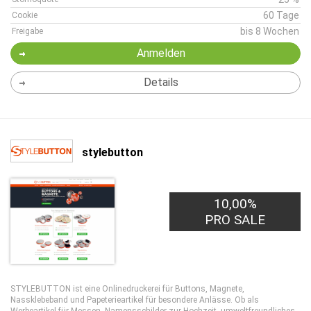
60 Tage
Cookie
bis 8 Wochen
Freigabe
Anmelden
Details
stylebutton
10,00%
PRO SALE
STYLEBUTTON ist eine Onlinedruckerei für Buttons, Magnete,
Nassklebeband und Papeterieartikel für besondere Anlässe. Ob als