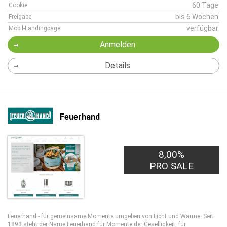
60 Tage
Cookie
bis 6 Wochen
Freigabe
verfügbar
Mobil-Landingpage
Anmelden
Details
Feuerhand
8,00%
PRO SALE
Feuerhand - für gemeinsame Momente umgeben von Licht und Wärme. Seit
1893 steht der Name Feuerhand für Momente der Geselligkeit, für