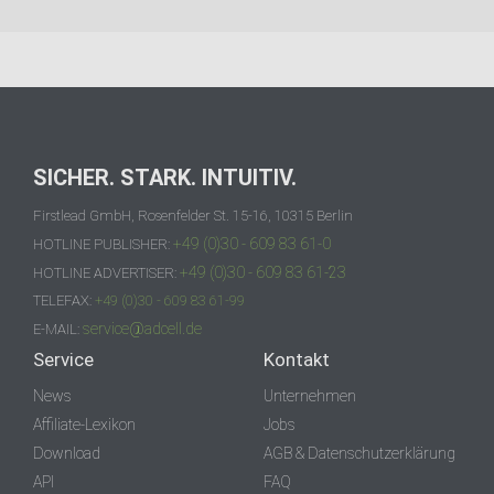
SICHER. STARK. INTUITIV.
Firstlead GmbH, Rosenfelder St. 15-16, 10315 Berlin
+49 (0)30 - 609 83 61-0
HOTLINE PUBLISHER:
+49 (0)30 - 609 83 61-23
HOTLINE ADVERTISER:
TELEFAX:
+49 (0)30 - 609 83 61-99
service@adcell.de
E-MAIL:
Service
Kontakt
News
Unternehmen
Affiliate-Lexikon
Jobs
Download
AGB & Datenschutzerklärung
API
FAQ