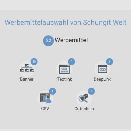
Werbemittelauswahl von Schungit Welt
Werbemittel
22
18
1
1
Banner
Textlink
DeepLink
1
1
CSV
Gutschein