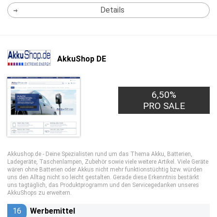
Details
AkkuShop DE
6,50%
PRO SALE
Akkushop.de - Deine Spezialisten rund um das Thema Akku, Batterien,
Ladegeräte, Taschenlampen, Zubehör sowie viele weitere Artikel. Viele Geräte
wären ohne Batterien oder Akkus nicht mehr funktionstüchtig bzw. würden
uns den Alltag nicht so leicht gestalten. Gerade diese Erkenntnis bestärkt
uns tagtäglich, das Produktprogramm und den Servicegedanken unseres
AkkuShops zu erweitern.
16
Werbemittel