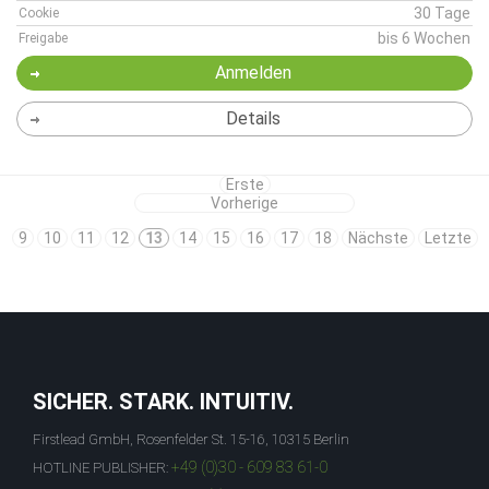
30 Tage
Cookie
bis 6 Wochen
Freigabe
Anmelden
Details
Erste
Vorherige
9
10
11
12
13
14
15
16
17
18
Nächste
Letzte
SICHER. STARK. INTUITIV.
Firstlead GmbH, Rosenfelder St. 15-16, 10315 Berlin
+49 (0)30 - 609 83 61-0
HOTLINE PUBLISHER: