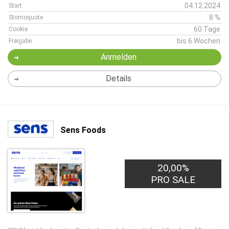
04.12.2024
Start
8 %
Stornoquote
60 Tage
Cookie
bis 6 Wochen
Freigabe
Anmelden
Details
Sens Foods
20,00%
PRO SALE