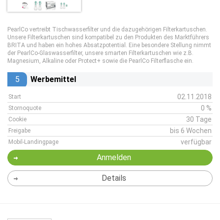
PearlCo vertreibt Tischwasserfilter und die dazugehörigen Filterkartuschen.
Unsere Filterkartuschen sind kompatibel zu den Produkten des Marktführers
BRITA und haben ein hohes Absatzpotential. Eine besondere Stellung nimmt
der PearlCo-Glaswasserfilter, unsere smarten Filterkartuschen wie z.B.
Magnesium, Alkaline oder Protect+ sowie die PearlCo Filterflasche ein.
5
Werbemittel
02.11.2018
Start
0 %
Stornoquote
30 Tage
Cookie
bis 6 Wochen
Freigabe
verfügbar
Mobil-Landingpage
Anmelden
Details