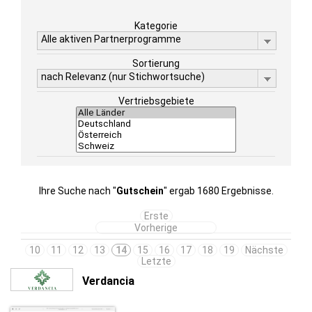
Kategorie
Alle aktiven Partnerprogramme
Sortierung
nach Relevanz (nur Stichwortsuche)
Vertriebsgebiete
Ihre Suche nach "
Gutschein
" ergab 1680 Ergebnisse.
Erste
Vorherige
10
11
12
13
14
15
16
17
18
19
Nächste
Letzte
Verdancia