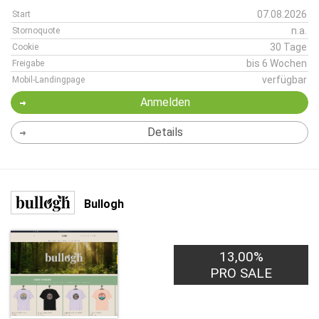
07.08.2026
Start
n.a.
Stornoquote
30 Tage
Cookie
bis 6 Wochen
Freigabe
verfügbar
Mobil-Landingpage
Anmelden
Details
Bullogh
13,00%
PRO SALE