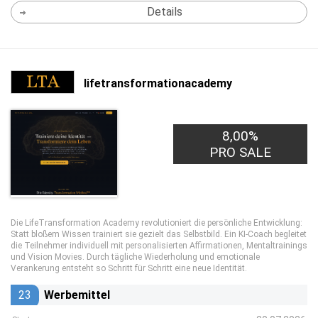
Details
lifetransformationacademy
8,00%
PRO SALE
Die LifeTransformation Academy revolutioniert die persönliche Entwicklung:
Statt bloßem Wissen trainiert sie gezielt das Selbstbild. Ein KI-Coach begleitet
die Teilnehmer individuell mit personalisierten Affirmationen, Mentaltrainings
und Vision Movies. Durch tägliche Wiederholung und emotionale
Verankerung entsteht so Schritt für Schritt eine neue Identität.
23
Werbemittel