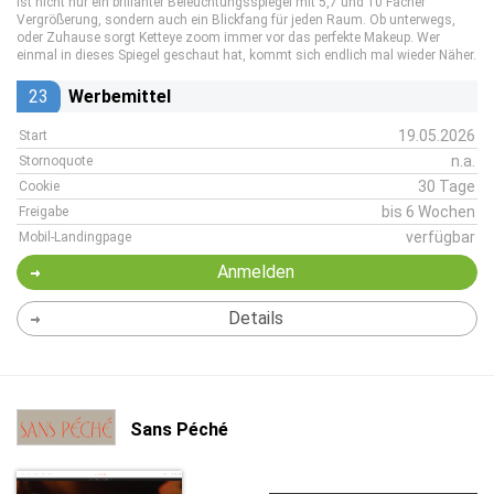
ist nicht nur ein brillanter Beleuchtungsspiegel mit 5,7 und 10 Fächer
Vergrößerung, sondern auch ein Blickfang für jeden Raum. Ob unterwegs,
oder Zuhause sorgt Ketteye zoom immer vor das perfekte Makeup. Wer
einmal in dieses Spiegel geschaut hat, kommt sich endlich mal wieder Näher.
23
Werbemittel
19.05.2026
Start
n.a.
Stornoquote
30 Tage
Cookie
bis 6 Wochen
Freigabe
verfügbar
Mobil-Landingpage
Anmelden
Details
Sans Péché