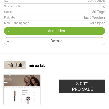
20.07.2026
Start
n.a.
Stornoquote
30 Tage
Cookie
bis 6 Wochen
Freigabe
verfügbar
Mobil-Landingpage
Anmelden
Details
mirua lab
8,00%
PRO SALE