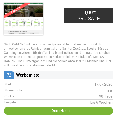
EXKLUSIV
10,00%
PRO SALE
SAFE CAMPING ist der innovative Spezialist für material- und wirklich
umweltschonende Reinigungsmittel und Sanitär-Zusätze. Speziell für das
Camping entwickelt, übertreffen ihre biomimetischen, d. h. naturidentischen
Wirkweisen die Leistungsspektren herkömmlicher Produkte oft weit. SAFE
CAMPING ist 100% organisch und biologisch abbaubar, für Mensch und Tier
völlig reizfrei sowie lebensmittelecht.
72
Werbemittel
17.07.2026
Start
n.a.
Stornoquote
90 Tage
Cookie
bis 6 Wochen
Freigabe
Anmelden