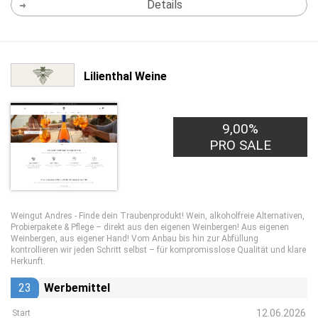
Details
Lilienthal Weine
9,00%
PRO SALE
Weingut Andres - Finde dein Traubenprodukt! Wein, alkoholfreie Alternativen,
Probierpakete & Pflege – direkt aus den eigenen Weinbergen! Aus eigenen
Weinbergen, aus eigener Hand! Vom Anbau bis hin zur Abfüllung
kontrollieren wir jeden Schritt selbst – für kompromisslose Qualität und klare
Herkunft.
23
Werbemittel
12.06.2026
Start