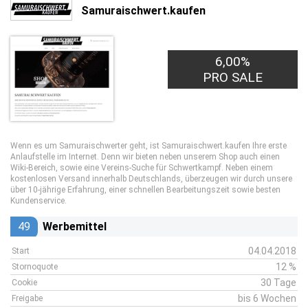
Samuraischwert.kaufen
6,00%
PRO SALE
Wenn es um Samuraischwerter geht, ist Samuraischwert.kaufen Ihre erste
Anlaufstelle im Internet. Denn wir bieten neben unserem Shop auch einen
Wiki-Bereich, sowie eine Vereins-Suche für Schwertkampf. Neben einem
kostenlosen Versand innerhalb Deutschlands, überzeugen wir durch unsere
über 10-jährige Erfahrung, einer schnellen Bearbeitungszeit sowie besten
Kundenservice.
49
Werbemittel
04.04.2018
Start
12 %
Stornoquote
30 Tage
Cookie
bis 6 Wochen
Freigabe