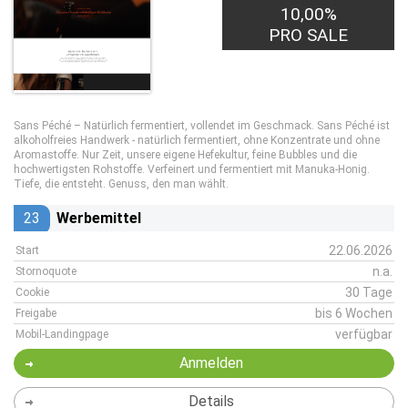
10,00%
PRO SALE
Sans Péché – Natürlich fermentiert, vollendet im Geschmack. Sans Péché ist
alkoholfreies Handwerk - natürlich fermentiert, ohne Konzentrate und ohne
Aromastoffe. Nur Zeit, unsere eigene Hefekultur, feine Bubbles und die
hochwertigsten Rohstoffe. Verfeinert und fermentiert mit Manuka-Honig.
Tiefe, die entsteht. Genuss, den man wählt.
23
Werbemittel
22.06.2026
Start
n.a.
Stornoquote
30 Tage
Cookie
bis 6 Wochen
Freigabe
verfügbar
Mobil-Landingpage
Anmelden
Details