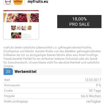
myfruits.eu
18,00%
PRO SALE
myfruits bietet natürliche Lebensmittel u.a. gefriergetrocknete Früchte,
Fruchtpulver und Müslis. Kunden finden von den beliebten gefriergetrockneten
Erdbeeren bis hin zu einzigartigen Beeren Müslis alles was ihnen fruchtige
Freude bereitet! Perfekt für ein einfaches leckeres Frühstück oder als Snack
für Zwischendurch. Unsere Marke steht für absolute Reinheit und natürliche
Zutaten.
25
Werbemittel
13.03.2017
Start
9 %
Stornoquote
30 Tage
Cookie
bis 6 Wochen
Freigabe
verfügbar
Mobil-Landingpage