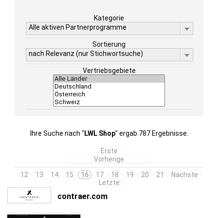
Kategorie
Alle aktiven Partnerprogramme
Sortierung
nach Relevanz (nur Stichwortsuche)
Vertriebsgebiete
Ihre Suche nach "
LWL Shop
" ergab 787 Ergebnisse.
Erste
Vorherige
12
13
14
15
16
17
18
19
20
21
Nächste
Letzte
contraer.com