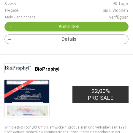
90 Tage
Cookie
bis 6 Wochen
Freigabe
verfügbar
Mobil-Landingpage
Anmelden
Details
BioProphyl
EXKLUSIV
22,00%
PRO SALE
Wir, die BioProphyl® GmbH, entwickeln, produzieren und vertreiben seit 1991
hochwertige, sinnvolle Nahrungsergänzungen, deren Bestandteile in der