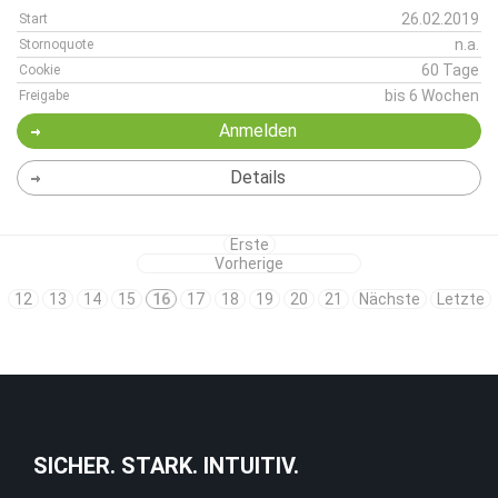
26.02.2019
Start
n.a.
Stornoquote
60 Tage
Cookie
bis 6 Wochen
Freigabe
Anmelden
Details
Erste
Vorherige
12
13
14
15
16
17
18
19
20
21
Nächste
Letzte
SICHER. STARK. INTUITIV.