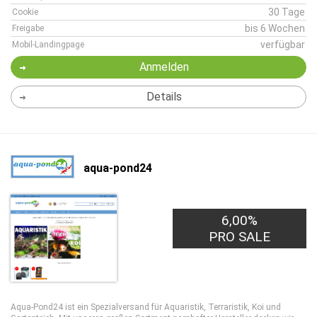
30 Tage
Cookie
bis 6 Wochen
Freigabe
verfügbar
Mobil-Landingpage
Anmelden
Details
aqua-pond24
6,00%
PRO SALE
Aqua-Pond24 ist ein Spezialversand für Aquaristik, Terraristik, Koi und