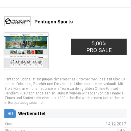
Pentagon Sports
5,00%
PRO SALE
Pentagon Sports ist ein junges dynamisches Unternehmen, das seit über 10
Jahren Fahrräder, Zubehör und Freizeitartikel über das Internet verkauft. Mit
Stolz können wir uns mit unserem Team zu den größten Online-Fahrrad -
Händlern - Deutschlands zählen. Jüngst wurden wir sogar von der Financial
Times und Statista als eines der 1000 schnellst wachsenden Unternehmen
in Europa ausgezeichnet.
80
Werbemittel
14.12.2017
Start
24 %
Stornoquote