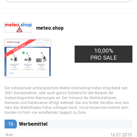
meteo.shop
EXKLUSIV
10,00%
PRO SALE
Der schweizweit umfangreichste Wetter-Onlineshop meteo.shop bietet seit
2001 Komponenten, aber auch ganze Systeme für den Bereich der
meteorologischen Messungen an. Der Versand der Wetterstationen,
Kameras und Datenserver erfolgt weltweit. Bei uns finden Sie alles was das
Herz des Wetterfreaks höher schlagen lässt. Unser Know-How kommt dem
Kunden in Form von exzellentem Support zu Gute.
16
Werbemittel
16.01.2019
Start