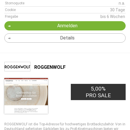
n.a.
Stornoquote
30 Tage
Cookie
bis 6 Wochen
Freigabe
Anmelden
Details
ROGGENWOLF
5,00%
PRO SALE
ROGGENWOLF ist die Top-Adresse für hochwertiges Brotbackzubehör. Von in
Deutschland gefertigten Gärkörben bis zu Profi-Knetmaschinen bieten wir