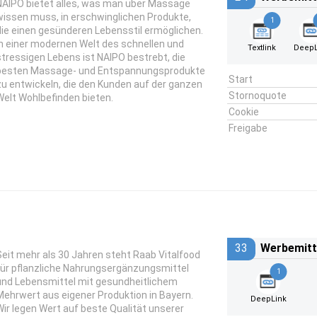
NAIPO bietet alles, was man über Massage
wissen muss, in erschwinglichen Produkte,
1
die einen gesünderen Lebensstil ermöglichen.
In einer modernen Welt des schnellen und
Textlink
DeepL
stressigen Lebens ist NAIPO bestrebt, die
besten Massage- und Entspannungsprodukte
Start
zu entwickeln, die den Kunden auf der ganzen
Stornoquote
Welt Wohlbefinden bieten.
Cookie
Freigabe
33
Werbemitt
Seit mehr als 30 Jahren steht Raab Vitalfood
für pflanzliche Nahrungsergänzungsmittel
1
und Lebensmittel mit gesundheitlichem
Mehrwert aus eigener Produktion in Bayern.
DeepLink
Wir legen Wert auf beste Qualität unserer