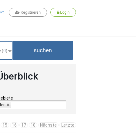
kt
Registrieren
Login
suchen
 (
0
)
Überblick
gebiete
der
15
16
17
18
Nächste
Letzte