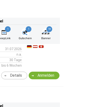
el
1
1
18
eepLink
Gutschein
Banner
31.07.2026
n.a.
30 Tage
bis 6 Wochen
Details
Anmelden
el