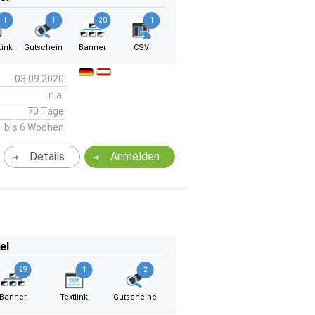
1
1
20
1
ink
Gutschein
Banner
CSV
03.09.2020
n.a.
70 Tage
bis 6 Wochen
Details
Anmelden
el
29
1
2
Banner
Textlink
Gutscheine