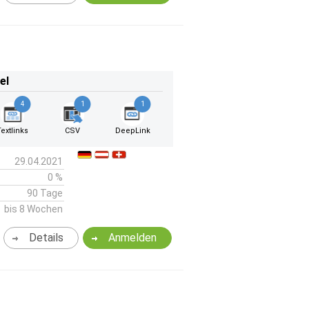
el
4
1
1
Textlinks
CSV
DeepLink
29.04.2021
0 %
90 Tage
bis 8 Wochen
Details
Anmelden