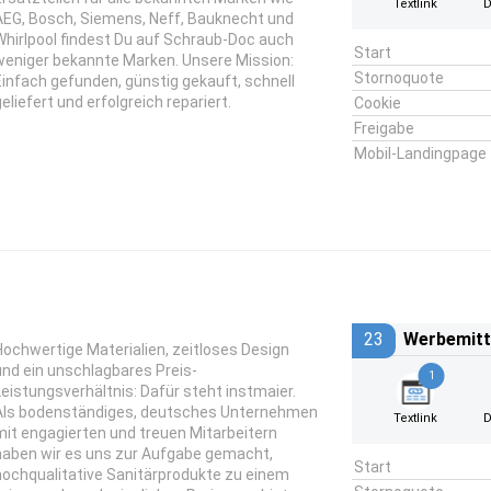
Textlink
D
AEG, Bosch, Siemens, Neff, Bauknecht und
Whirlpool findest Du auf Schraub-Doc auch
Start
weniger bekannte Marken. Unsere Mission:
Stornoquote
Einfach gefunden, günstig gekauft, schnell
geliefert und erfolgreich repariert.
Cookie
Freigabe
Mobil-Landingpage
23
Werbemitt
Hochwertige Materialien, zeitloses Design
und ein unschlagbares Preis-
1
Leistungsverhältnis: Dafür steht instmaier.
Als bodenständiges, deutsches Unternehmen
Textlink
D
mit engagierten und treuen Mitarbeitern
haben wir es uns zur Aufgabe gemacht,
Start
hochqualitative Sanitärprodukte zu einem