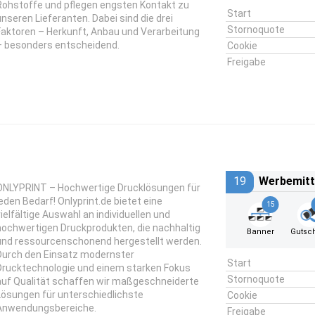
Rohstoffe und pflegen engsten Kontakt zu
Start
unseren Lieferanten. Dabei sind die drei
Stornoquote
Faktoren – Herkunft, Anbau und Verarbeitung
– besonders entscheidend.
Cookie
Freigabe
19
Werbemitt
ONLYPRINT – Hochwertige Drucklösungen für
jeden Bedarf! Onlyprint.de bietet eine
15
vielfältige Auswahl an individuellen und
hochwertigen Druckprodukten, die nachhaltig
Banner
Gutsc
und ressourcenschonend hergestellt werden.
Durch den Einsatz modernster
Start
Drucktechnologie und einem starken Fokus
Stornoquote
auf Qualität schaffen wir maßgeschneiderte
Lösungen für unterschiedlichste
Cookie
Anwendungsbereiche.
Freigabe