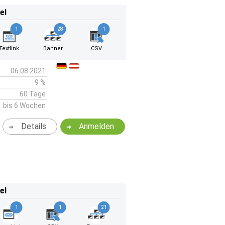
el
1
28
1
Textlink
Banner
CSV
06.08.2021
9 %
60 Tage
bis 6 Wochen
Details
Anmelden
el
1
1
21