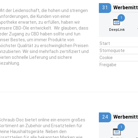
31
Werbemitt
Mit der Leidenschaft, die hohen und strengen
Anforderungen, die Kunden von einer
1
Apotheke erwarten, zu erfüllen, haben wir
unsere CBD-Öle entwickelt. Wir glauben, dass
DeepLink
jeder Zugang zu CBD haben sollte und tun
unser Bestes, um immer Produkte von
Start
höchster Qualität zu erschwinglichen Preisen
Stornoquote
anzubieten. Wir sind mehrfach zertifiziert und
bieten schnelle Lieferung und sichere
Cookie
Bezahlung.
Freigabe
24
Werbemitt
Schraub-Doc bietet online ein enorm großes
Sortiment an Zubehör und Ersatzteilen für
1
Deine Haushaltsgeräte. Neben den
Ersatzteilen für alle bekannten Marken wie