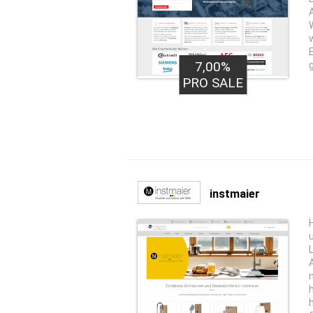
7,00%
PRO SALE
instmaier