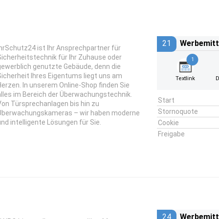
21
Werbemitt
IhrSchutz24 ist Ihr Ansprechpartner für
Sicherheitstechnik für Ihr Zuhause oder
1
gewerblich genutzte Gebäude, denn die
Sicherheit Ihres Eigentums liegt uns am
Textlink
D
Herzen. In unserem Online-Shop finden Sie
alles im Bereich der Überwachungstechnik.
Start
Von Türsprechanlagen bis hin zu
Stornoquote
Überwachungskameras – wir haben moderne
und intelligente Lösungen für Sie.
Cookie
Freigabe
24
Werbemitt