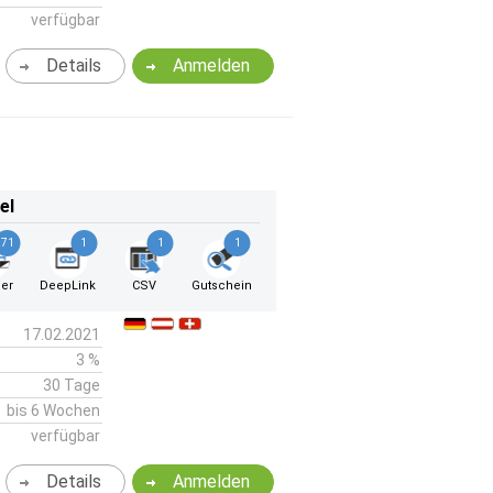
verfügbar
Details
Anmelden
el
71
1
1
1
er
DeepLink
CSV
Gutschein
17.02.2021
3 %
30 Tage
bis 6 Wochen
verfügbar
Details
Anmelden