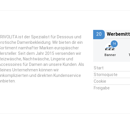
20
Werbemitt
FRIVOLITA ist der Spezialist für Dessous und
erotische Damenbekleidung. Wir bieten dir ein
14
Sortiment namhafter Marken europäischer
Hersteller. Seit dem Jahr 2015 versenden wir
Banner
Reizwäsche, Nachtwäsche, Lingerie und
Accessoires für Damen an unsere Kunden. Als
Start
kleines Unternehmen können wir
Stornoquote
unkomplizierten und direkten Kundenservice
anbieten.
Cookie
Freigabe