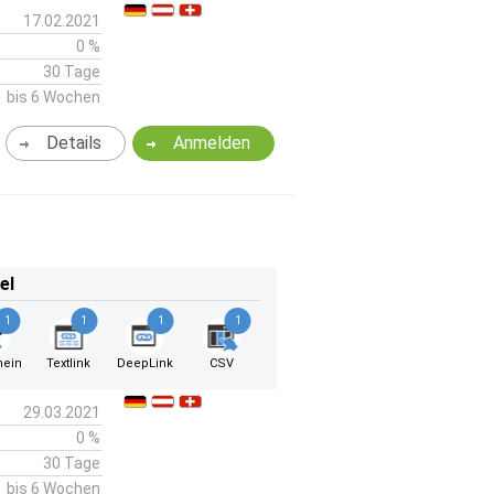
17.02.2021
0 %
30 Tage
bis 6 Wochen
Details
Anmelden
el
1
1
1
1
hein
Textlink
DeepLink
CSV
29.03.2021
0 %
30 Tage
bis 6 Wochen