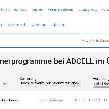
Programmbetreiber
Agentur
Partnerprogramme
ADCELL-Tools
Konta
ht
Werbemittel
Gutscheine
Aktionen
Erweiterte Suche
tnerprogramme bei ADCELL im 
Sortierung
Vertriebs
nach Relevanz (nur Stichwortsuche)
Alle Län
6 Ergebnisse.
Erste
Vorherige
9
10
11
12
13
14