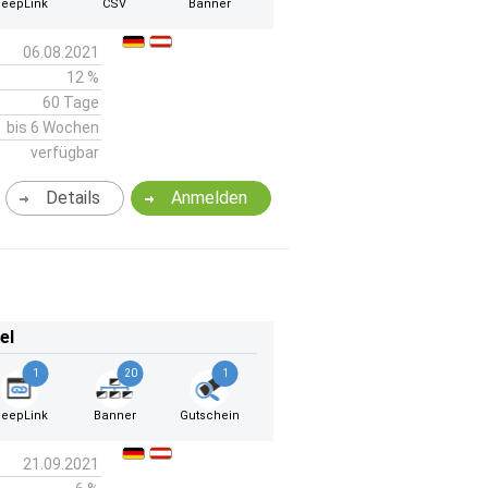
eepLink
CSV
Banner
06.08.2021
12 %
60 Tage
bis 6 Wochen
verfügbar
Details
Anmelden
el
1
20
1
eepLink
Banner
Gutschein
21.09.2021