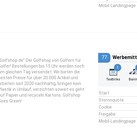
Mobil-Landingpage
77
Werbemitt
"Golfshop.de" Der Golfshop von Golfern für
Golfer! Bestellungen bis 15 Uhr werden noch
3
am gleichen Tag versendet. Wir bieten die
besten Preise für über 20.000 Artikel und
Textlinks
Bann
arbeiten seit 2020 nachhaltig, bringen kein
Plastik in Umlauf, verzichten soweit es geht
Start
auf Papier und recyceln Kartons: Golfshop
Stornoquote
Goes Green!
Cookie
Freigabe
Mobil-Landingpage