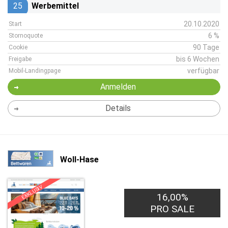
25
Werbemittel
20.10.2020
Start
6 %
Stornoquote
90 Tage
Cookie
bis 6 Wochen
Freigabe
verfügbar
Mobil-Landingpage
Anmelden
Details
Woll-Hase
EXKLUSIV
16,00%
PRO SALE