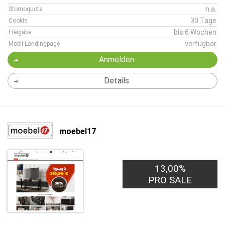
n.a.
Stornoquote
30 Tage
Cookie
bis 6 Wochen
Freigabe
verfügbar
Mobil-Landingpage
Anmelden
Details
moebel17
13,00%
PRO SALE