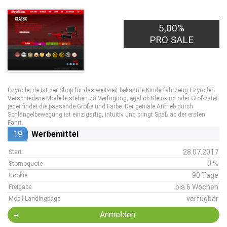
5,00%
PRO SALE
Ezyroller.de
ist der Shop für das weltweit bekannte Kinderfahrzeug Ezyroller.
Verschiedene Modelle stehen zu Verfügung, egal ob Kleinkind oder Großvater,
jeder findet die passende Größe und Farbe. Der geniale Antrieb durch
Schlängelbewegung ist einzigartig, intuitiv und bringt Spaß ab der ersten
Fahrt.
19
Werbemittel
28.07.2017
Start
0 %
Stornoquote
90 Tage
Cookie
bis 6 Wochen
Freigabe
verfügbar
Mobil-Landingpage
Anmelden