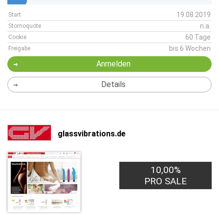
19.08.2019
Start
n.a.
Stornoquote
60 Tage
Cookie
bis 6 Wochen
Freigabe
Anmelden
Details
glassvibrations.de
10,00%
PRO SALE