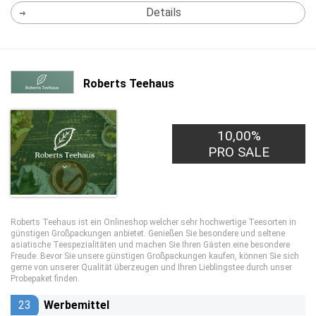
Details
Roberts Teehaus
10,00%
PRO SALE
Roberts Teehaus ist ein Onlineshop welcher sehr hochwertige Teesorten in
günstigen Großpackungen anbietet. Genießen Sie besondere und seltene
asiatische Teespezialitäten und machen Sie Ihren Gästen eine besondere
Freude. Bevor Sie unsere günstigen Großpackungen kaufen, können Sie sich
gerne von unserer Qualität überzeugen und Ihren Lieblingstee durch unser
Probepaket finden.
23
Werbemittel