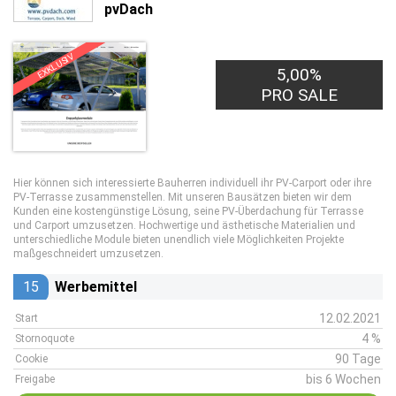
pvDach
EXKLUSIV
5,00%
PRO SALE
Hier können sich interessierte Bauherren individuell ihr PV-Carport oder ihre
PV-Terrasse zusammenstellen. Mit unseren Bausätzen bieten wir dem
Kunden eine kostengünstige Lösung, seine PV-Überdachung für Terrasse
und Carport umzusetzen. Hochwertige und ästhetische Materialien und
unterschiedliche Module bieten unendlich viele Möglichkeiten Projekte
maßgeschneidert umzusetzen.
15
Werbemittel
12.02.2021
Start
4 %
Stornoquote
90 Tage
Cookie
bis 6 Wochen
Freigabe