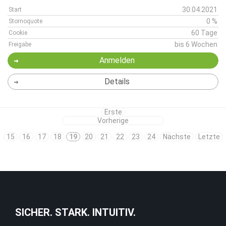
30.04.2021
Start
0 %
Stornoquote
60 Tage
Cookie
bis 6 Wochen
Freigabe
Anmelden
Details
Erste
Vorherige
15
16
17
18
19
20
21
22
23
24
Nächste
Letzte
SICHER. STARK. INTUITIV.