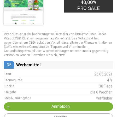
40,00%
PRO SALE
Vitadol ist einer der hochwertigsten Hersteller von CBD-Produkten. Jedes
Vitadol CBD Öl ist ein sogenanntes Vollextrakt. Das Vollextrakt hat
gegenüber einem CBD-Isolat den Vorteil, dass alle in der Pflanze enthaltenen
Stoffe wie weitere Cannabinoide, Terpene und Vitamine ihr
Gesundheitspotenzial über Wechselwirkungen untereinenader gegenseitig
verstärken können. Bewerben Sie sich jetzt!
35
Werbemittel
25.05.2021
Start
4 %
Stornoquote
30 Tage
Cookie
bis 6 Wochen
Freigabe
verfügbar
Mobil-Landingpage
Anmelden