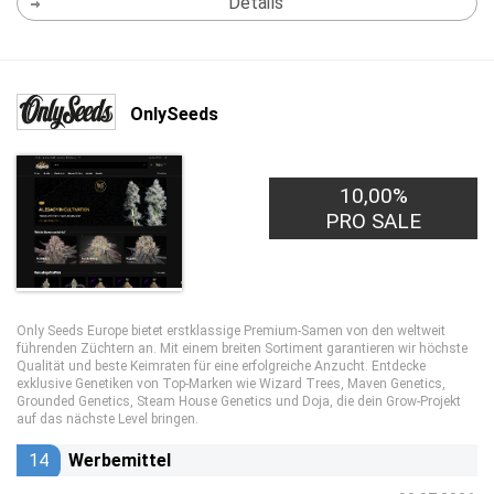
Details
OnlySeeds
10,00%
PRO SALE
Only Seeds Europe bietet erstklassige Premium-Samen von den weltweit
führenden Züchtern an. Mit einem breiten Sortiment garantieren wir höchste
Qualität und beste Keimraten für eine erfolgreiche Anzucht. Entdecke
exklusive Genetiken von Top-Marken wie Wizard Trees, Maven Genetics,
Grounded Genetics, Steam House Genetics und Doja, die dein Grow-Projekt
auf das nächste Level bringen.
14
Werbemittel