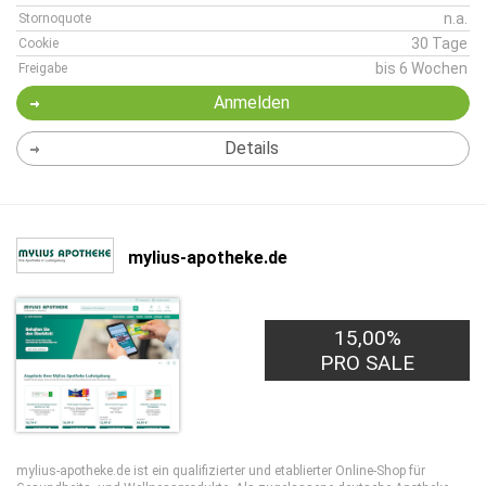
n.a.
Stornoquote
30 Tage
Cookie
bis 6 Wochen
Freigabe
Anmelden
Details
mylius-apotheke.de
15,00%
PRO SALE
mylius-apotheke.de ist ein qualifizierter und etablierter Online-Shop für