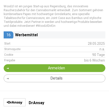
Woodzl ist ein junges Start-up aus Regensburg, das innovatives
Raucherzubehör für den Cannabismarkt entwickelt. Zum Sortiment gehören
kombinierbare Papes mit hochwertiger Grinderkarte, eine spezielle
Tabaktasche für Cannaisseure, ein Joint Case aus Bambus und stylische
Textilprodukte. Jetzt Partner:in werden und hochwertige Produkte bewerben
und dabei mitverdienen! #WoodzlDirEin
16
Werbemittel
28.05.2025
Start
n.a.
Stornoquote
90 Tage
Cookie
bis 6 Wochen
Freigabe
Anmelden
Details
DrAnsay