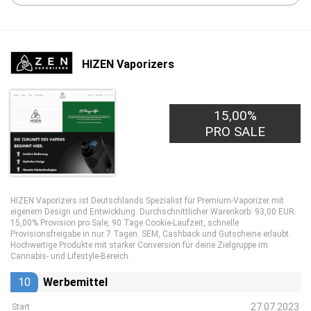
HIZEN Vaporizers
15,00%
PRO SALE
HIZEN Vaporizers ist Deutschlands Spezialist für Premium-Vaporizer mit
eigenem Design und Entwicklung. Durchschnittlicher Warenkorb: 93,00 EUR.
15,00% Provision pro Sale, 90 Tage Cookie-Laufzeit, schnelle
Provisionsfreigabe in nur 7 Tagen. SEM, Cashback und Gutscheine erlaubt.
Hochwertige Produkte mit starker Conversion für deine Zielgruppe im
Cannabis- und Lifestyle-Bereich.
10
Werbemittel
27.07.2023
Start