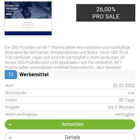
26,00%
PRO SALE
Die CBD Produkte von NXT Pharma bieten eine natürliche und nachhaltige
Alternative bei Schmerzen, Schlafproblemen und Stress. Unser CBD Öl ist
TÜV-zertifiziert, vegan und wird mit viel Sorgfalt in Berlin produziert. All
unsere CBD Produkte sind nicht psychoaktiv und frei verkäuflich. NXT
Pharma liefert unkompliziert innerhalb Deutschlands. Jetzt bewerben!
13
Werbemittel
25.03.2022
Start
n.a.
Stornoquote
30 Tage
Cookie
bis 6 Wochen
Freigabe
verfügbar
Mobil-Landingpage
Anmelden
Details