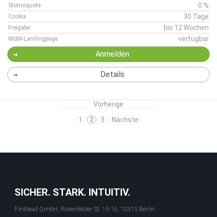
0 %
Stornoquote
30 Tage
Cookie
bis 12 Wochen
Freigabe
verfügbar
Mobil-Landingpage
Anmelden
Details
Vorherige
1
2
3
Nächste
SICHER. STARK. INTUITIV.
Firstlead GmbH, Rosenfelder St. 15-16, 10315 Berlin