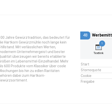
48
Werbemitt
100 Jahre Gewürztradition, das bedeutet für
die Hartkorn Gewürzmühle noch lange kein
1
Stillstand. Mit verlässlichen Werten,
modernem Unternehmergeist und bester
Textlink
Qualität überzeugen wir bereits etablierte
Größen im Lebensmittel-Einzelhandel. Mehr
Start
als 600 Produkte vom Klassiker über coole
Stornoquote
Mischungen bis hin zu edlen Raritäten
gehören dabei zum Hartkorn-
Cookie
Gewürzsortiment.
Freigabe