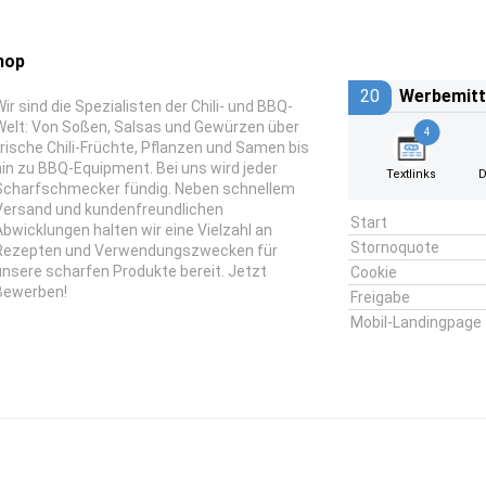
hop
20
Werbemitt
Wir sind die Spezialisten der Chili- und BBQ-
Welt: Von Soßen, Salsas und Gewürzen über
4
frische Chili-Früchte, Pflanzen und Samen bis
hin zu BBQ-Equipment. Bei uns wird jeder
Textlinks
D
Scharfschmecker fündig. Neben schnellem
Versand und kundenfreundlichen
Start
Abwicklungen halten wir eine Vielzahl an
Stornoquote
Rezepten und Verwendungszwecken für
unsere scharfen Produkte bereit. Jetzt
Cookie
Bewerben!
Freigabe
Mobil-Landingpage