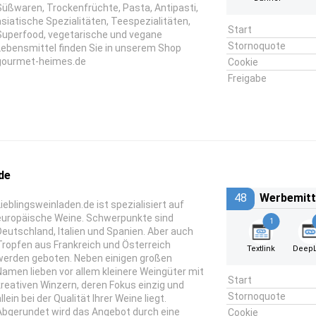
Süßwaren, Trockenfrüchte, Pasta, Antipasti,
asiatische Spezialitäten, Teespezialitäten,
Start
Superfood, vegetarische und vegane
Stornoquote
Lebensmittel finden Sie in unserem Shop
gourmet-heimes.de
Cookie
Freigabe
de
48
Werbemitt
Lieblingsweinladen.de ist spezialisiert auf
europäische Weine. Schwerpunkte sind
1
Deutschland, Italien und Spanien. Aber auch
Tropfen aus Frankreich und Österreich
Textlink
DeepL
werden geboten. Neben einigen großen
Namen lieben vor allem kleinere Weingüter mit
Start
kreativen Winzern, deren Fokus einzig und
Stornoquote
llein bei der Qualität Ihrer Weine liegt.
Abgerundet wird das Angebot durch eine
Cookie