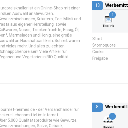
13
Werbemitt
Europreisknaller ist ein Online-Shop mit einer
großen Auswahl an Gewürzen,
1
Gewürzmischungen, Kräutern, Tee, Müsli und
Pasta aus eigener Herstellung, sowie
Textlink
Süßwaren, Nüsse, Trockenfrüchte, Essig, Öl,
Senf, Marmeladen und Honig, eine große
Start
Auswahl an Haushaltsartikeln, Schreibwaren
Stornoquote
und vieles mehr. Und alles zu echten
Schnäppchenpreisen! Viele Artikel für
Cookie
Veganer und Vegetarier in BIO Qualität.
Freigabe
8
Werbemitt
gourmet-heimes.de - der Versandhandel für
leckere Lebensmittel im Internet.
5
Über 5.000 Qualitätsprodukte wie Gewürze,
Gewürzmischungen, Salze, Gebäck,
Banner