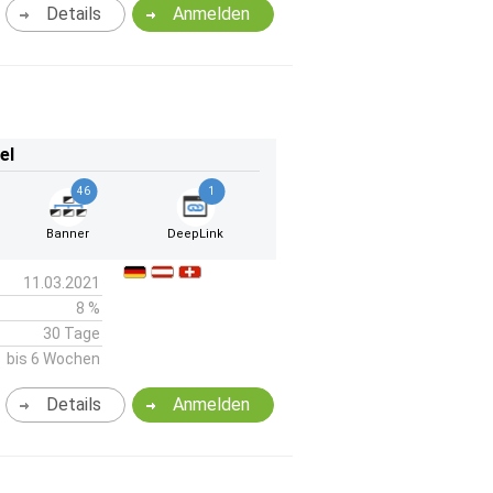
Details
Anmelden
el
46
1
Banner
DeepLink
11.03.2021
8 %
30 Tage
bis 6 Wochen
Details
Anmelden