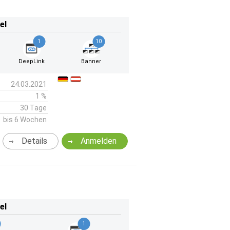
el
1
10
DeepLink
Banner
24.03.2021
1 %
30 Tage
bis 6 Wochen
Details
Anmelden
el
1