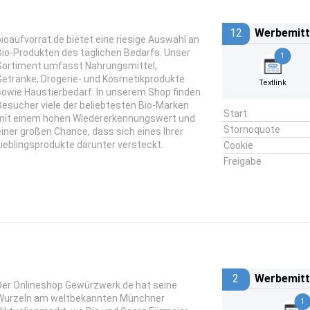
12
Werbemitt
bioaufvorrat.de bietet eine riesige Auswahl an
Bio-Produkten des täglichen Bedarfs. Unser
1
Sortiment umfasst Nahrungsmittel,
Getränke, Drogerie- und Kosmetikprodukte
Textlink
sowie Haustierbedarf. In unserem Shop finden
Besucher viele der beliebtesten Bio-Marken
Start
mit einem hohen Wiedererkennungswert und
Stornoquote
einer großen Chance, dass sich eines Ihrer
Lieblingsprodukte darunter versteckt.
Cookie
Freigabe
2
Werbemitt
Der Onlineshop Gewürzwerk.de hat seine
Wurzeln am weltbekannten Münchner
1