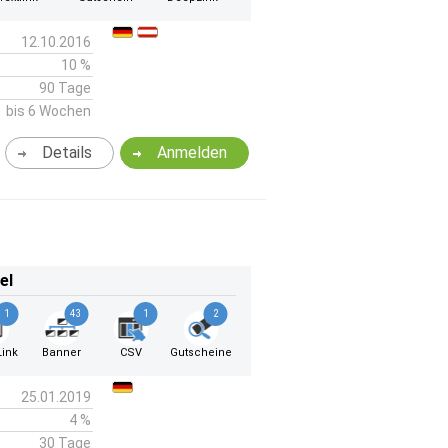
12.10.2016
10 %
90 Tage
bis 6 Wochen
Details
Anmelden
el
1
43
1
2
ink
Banner
CSV
Gutscheine
25.01.2019
4 %
30 Tage