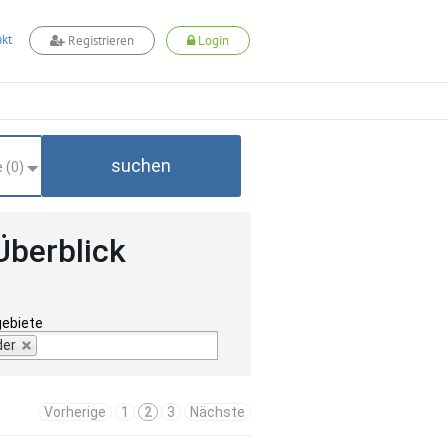
kt
Registrieren
Login
suchen
 (
0
)
Überblick
gebiete
der
Vorherige
1
2
3
Nächste