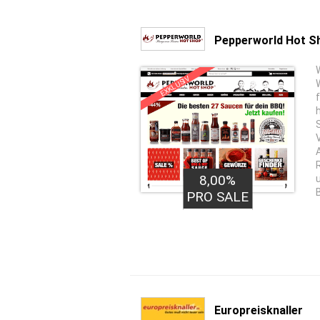
Pepperworld Hot S
EXKLUSIV
8,00%
PRO SALE
Europreisknaller