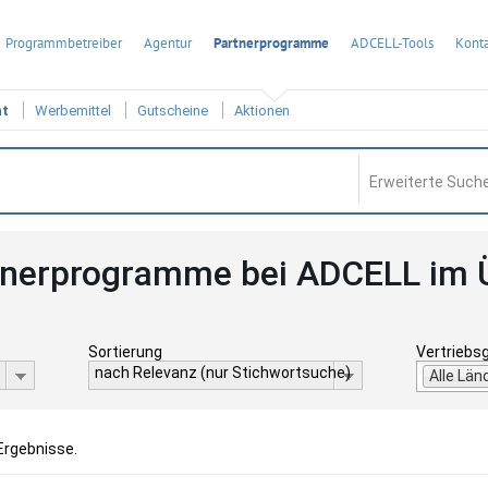
Programmbetreiber
Agentur
Partnerprogramme
ADCELL-Tools
Konta
ht
Werbemittel
Gutscheine
Aktionen
Erweiterte Suche
tnerprogramme bei ADCELL im 
Sortierung
Vertriebs
nach Relevanz (nur Stichwortsuche)
Alle Län
Ergebnisse.