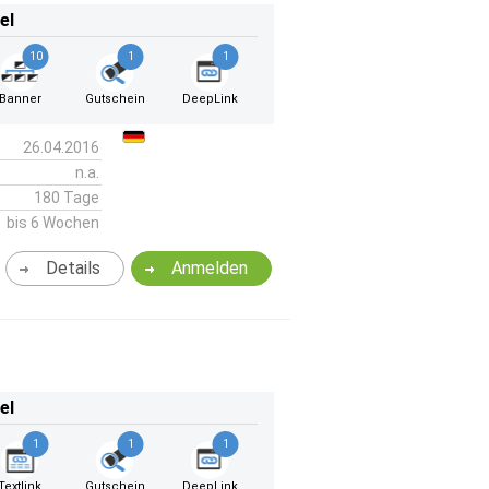
el
10
1
1
Banner
Gutschein
DeepLink
26.04.2016
n.a.
180 Tage
bis 6 Wochen
Details
Anmelden
el
1
1
1
Textlink
Gutschein
DeepLink