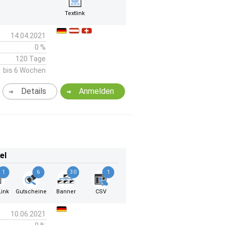
k
Textlink
14.04.2021
0 %
120 Tage
bis 6 Wochen
Details
Anmelden
el
1
6
30
1
ink
Gutscheine
Banner
CSV
10.06.2021