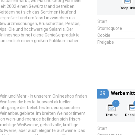
Viktualienmarkt, wo Pia und Georg Fürmeier
seit 2002 einen Gewürzstand betreiben.
DeepLin
Seitdem hat sich das Sortiment laufend
vergrößert und umfasst inzwischen u.a.
Start
Gewürzmischungen, Bruschettas, Pestos,
Stornoquote
Dips, Öle und hochwertige Salamis. Der
Onlineshop bringt diese Genießerprodukte
Cookie
nun endlich einem großen Publikum näher.
Freigabe
39
Werbemitt
Wein und Mehr - In unserem Onlineshop finden
Weinfans die beste Auswahl aktueller
1
Jahrgänge der beliebtesten, europäischen
Weinanbaugebiete. Im breiten Weinsortiment
Textlink
DeepL
von wein-und-mehr.de befinden sich frisch-
fruchtige Weißweine, gehaltvolle, kräftige
Start
Rotweine, aber auch elegante Süßweine. Das