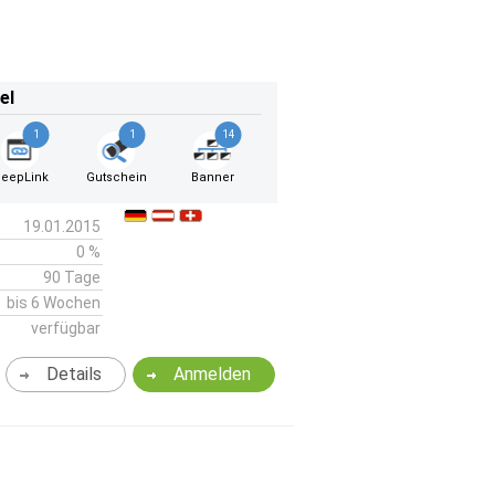
el
1
1
14
eepLink
Gutschein
Banner
19.01.2015
0 %
90 Tage
bis 6 Wochen
verfügbar
Details
Anmelden