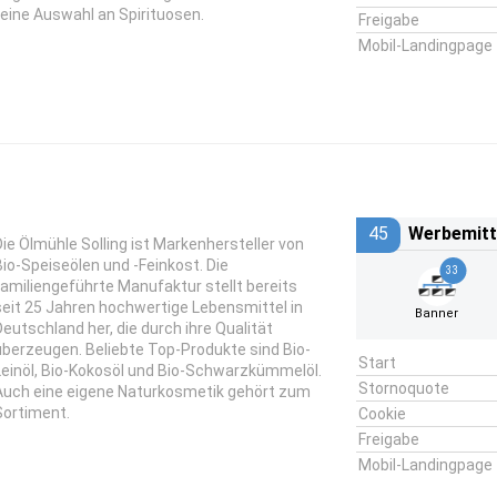
feine Auswahl an Spirituosen.
Freigabe
Mobil-Landingpage
45
Werbemitt
Die Ölmühle Solling ist Markenhersteller von
Bio-Speiseölen und -Feinkost. Die
33
familiengeführte Manufaktur stellt bereits
seit 25 Jahren hochwertige Lebensmittel in
Banner
Deutschland her, die durch ihre Qualität
überzeugen. Beliebte Top-Produkte sind Bio-
Start
Leinöl, Bio-Kokosöl und Bio-Schwarzkümmelöl.
Stornoquote
Auch eine eigene Naturkosmetik gehört zum
Sortiment.
Cookie
Freigabe
Mobil-Landingpage