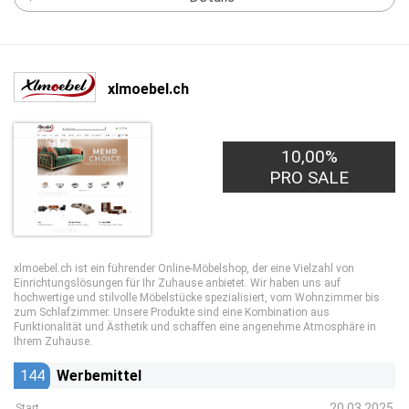
xlmoebel.ch
10,00%
PRO SALE
xlmoebel.ch ist ein führender Online-Möbelshop, der eine Vielzahl von
Einrichtungslösungen für Ihr Zuhause anbietet. Wir haben uns auf
hochwertige und stilvolle Möbelstücke spezialisiert, vom Wohnzimmer bis
zum Schlafzimmer. Unsere Produkte sind eine Kombination aus
Funktionalität und Ästhetik und schaffen eine angenehme Atmosphäre in
Ihrem Zuhause.
144
Werbemittel
20.03.2025
Start