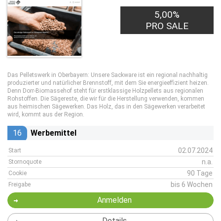
5,00%
PRO SALE
Das Pelletswerk in Oberbayern: Unsere Sackware ist ein regional nachhaltig
produzierter und natürlicher Brennstoff, mit dem Sie energieeffizient heizen.
Denn Dorr-Biomassehof steht für erstklassige Holzpellets aus regionalen
Rohstoffen. Die Sägereste, die wir für die Herstellung verwenden, kommen
aus heimischen Sägewerken. Das Holz, das in den Sägewerken verarbeitet
wird, kommt aus der Region.
16
Werbemittel
02.07.2024
Start
n.a.
Stornoquote
90 Tage
Cookie
bis 6 Wochen
Freigabe
Anmelden
Details