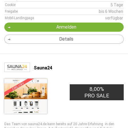
5 Tage
Cookie
bis 6 Wochen
Freigabe
verfügbar
Mobil-Landingpage
Anmelden
Details
Sauna24
EXKLUSIV
8,00%
PRO SALE
Das Team von sauna24.de kann bereits auf 20 Jahre Erfahrung in den