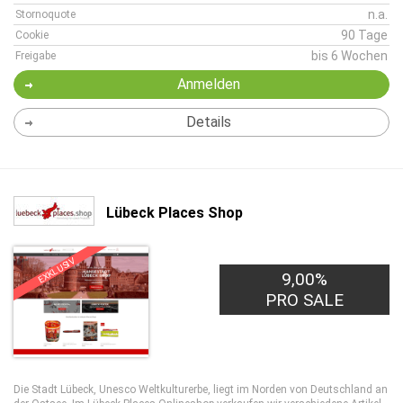
n.a.
Stornoquote
90 Tage
Cookie
bis 6 Wochen
Freigabe
Anmelden
Details
Lübeck Places Shop
EXKLUSIV
9,00%
PRO SALE
Die Stadt Lübeck, Unesco Weltkulturerbe, liegt im Norden von Deutschland an