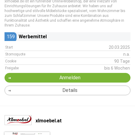
xlmoebel.de ist ein führender Online-Möbelshop, der eine Vielzahl von
Einrichtungslösungen für Ihr Zuhause anbietet. Wir haben uns auf
hochwertige und stilvolle Möbelstücke spezialisiert, vom Wohnzimmer bis
zum Schlafzimmer. Unsere Produkte sind eine Kombination aus
Funktionalität und Ästhetik und schaffen eine angenehme Atmosphäre in
Ihrem Zuhause.
159
Werbemittel
20.03.2025
Start
n.a.
Stornoquote
90 Tage
Cookie
bis 6 Wochen
Freigabe
Anmelden
Details
xlmoebel.at