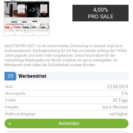
4,00%
PRO SALE
AKUSTIK-PROJEKT ist ein renommierter Onlineshop im Bereich High-End-
Audioequipment. Die Begeisterung für Hifi hat uns bereits Anfang der 1990er
Jahre gepackt und nicht mehr losgelassen. Diese Faszination für die
hochwertige Wiedergabe von Musik möchten wir gerne weitergeben. Im
Mittelpunkt steht dabei die Zufriedenheit unserer Kunden.
39
Werbemittel
23.08.2024
Start
3 %
Stornoquote
30 Tage
Cookie
bis 6 Wochen
Freigabe
verfügbar
Mobil-Landingpage
Anmelden