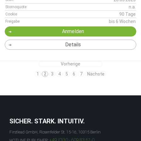
n.a.
Stornoquote
90 Tage
Cookie
bis 6 Wochen
Freigabe
Anmelden
Details
Vorherige
1
2
3
4
5
6
7
Nächste
SICHER. STARK. INTUITIV.
Firstlead GmbH, Rosenfelder St. 15-16, 10315 Berlin
+49 (0)30 - 609 83 61-0
HOTLINE PUBLISHER: