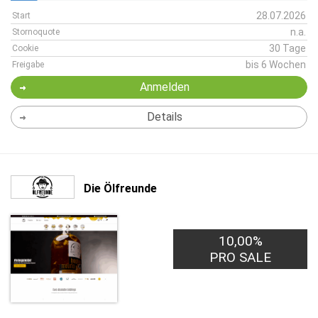
28.07.2026
Start
n.a.
Stornoquote
30 Tage
Cookie
bis 6 Wochen
Freigabe
Anmelden
Details
Die Ölfreunde
10,00%
PRO SALE