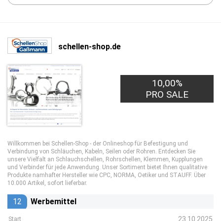
schellen-shop.de
10,00%
PRO SALE
Willkommen bei Schellen-Shop - der Onlineshop für Befestigung und
Verbindung von Schläuchen, Kabeln, Seilen oder Rohren. Entdecken Sie
unsere Vielfalt an Schlauchschellen, Rohrschellen, Klemmen, Kupplungen
und Verbinder für jede Anwendung. Unser Sortiment bietet Ihnen qualitative
Produkte namhafter Hersteller wie CPC, NORMA, Oetiker und STAUFF. Über
10.000 Artikel, sofort lieferbar.
12
Werbemittel
23.10.2025
Start