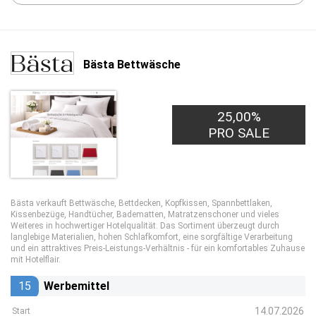
Bästa Bettwäsche
25,00%
PRO SALE
Bästa verkauft Bettwäsche, Bettdecken, Kopfkissen, Spannbettlaken,
Kissenbezüge, Handtücher, Badematten, Matratzenschoner und vieles
Weiteres in hochwertiger Hotelqualität. Das Sortiment überzeugt durch
langlebige Materialien, hohen Schlafkomfort, eine sorgfältige Verarbeitung
und ein attraktives Preis-Leistungs-Verhältnis - für ein komfortables Zuhause
mit Hotelflair.
15
Werbemittel
14.07.2026
Start