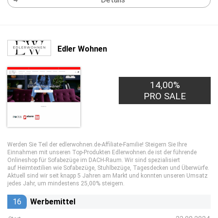
Edler Wohnen
14,00%
PRO SALE
Werden Sie Teil der edlerwohnen.de-Affiliate-Familie! Steigern Sie Ihre
Einnahmen mit unseren Top-Produkten Edlerwohnen.de ist der führende
Onlineshop für Sofabezüge im DACH-Raum. Wir sind spezialisiert
auf Heimtextilien wie Sofabezüge, Stuhlbezüge, Tagesdecken und Überwürfe.
Aktuell sind wir seit knapp 5 Jahren am Markt und konnten unseren Umsatz
jedes Jahr, um mindestens 25,00% steigern.
16
Werbemittel