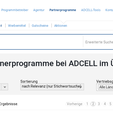
Programmbetreiber
Agentur
Partnerprogramme
ADCELL-Tools
Konta
ht
Werbemittel
Gutscheine
Aktionen
Erweiterte Suche
tnerprogramme bei ADCELL im 
Sortierung
Vertriebs
nach Relevanz (nur Stichwortsuche)
Alle Län
 Ergebnisse.
Vorherige
1
2
3
4
5