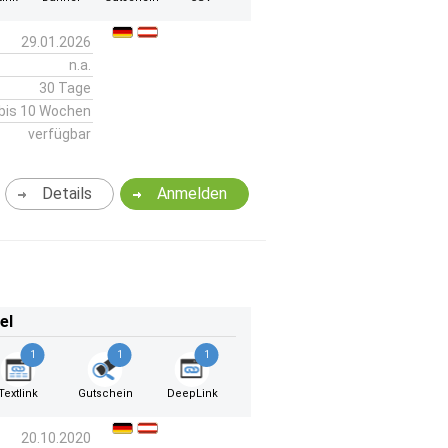
29.01.2026
n.a.
30 Tage
bis 10 Wochen
verfügbar
Details
Anmelden
el
1
1
1
Textlink
Gutschein
DeepLink
20.10.2020