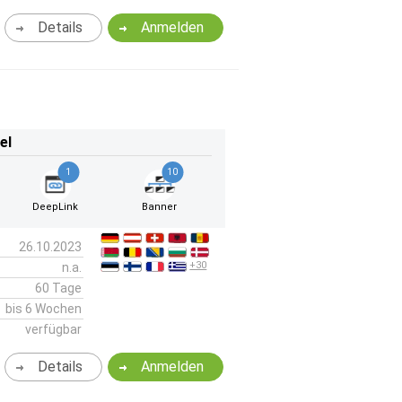
Details
Anmelden
el
1
10
DeepLink
Banner
26.10.2023
+30
n.a.
60 Tage
bis 6 Wochen
verfügbar
Details
Anmelden