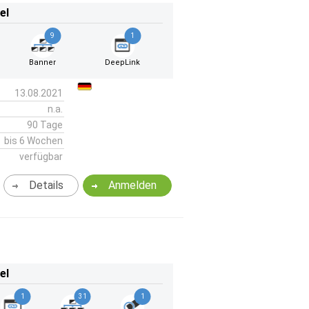
el
9
1
Banner
DeepLink
13.08.2021
n.a.
90 Tage
bis 6 Wochen
verfügbar
Details
Anmelden
el
1
31
1