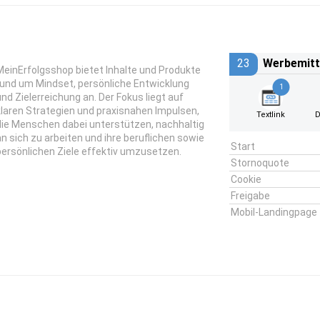
23
Werbemitt
MeinErfolgsshop bietet Inhalte und Produkte
rund um Mindset, persönliche Entwicklung
1
und Zielerreichung an. Der Fokus liegt auf
klaren Strategien und praxisnahen Impulsen,
Textlink
D
die Menschen dabei unterstützen, nachhaltig
an sich zu arbeiten und ihre beruflichen sowie
Start
persönlichen Ziele effektiv umzusetzen.
Stornoquote
Cookie
Freigabe
Mobil-Landingpage