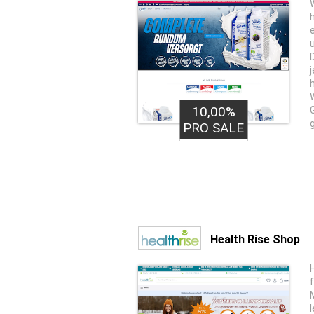
W
10,00%
PRO SALE
Health Rise Shop