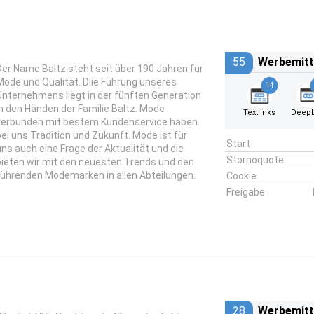
55
Werbemitt
Der Name Baltz steht seit über 190 Jahren für
Mode und Qualität. DIie Führung unseres
14
Unternehmens liegt in der fünften Generation
in den Händen der Familie Baltz. Mode
Textlinks
DeepL
verbunden mit bestem Kundenservice haben
bei uns Tradition und Zukunft. Mode ist für
Start
uns auch eine Frage der Aktualität und die
Stornoquote
bieten wir mit den neuesten Trends und den
führenden Modemarken in allen Abteilungen.
Cookie
Freigabe
28
Werbemitt