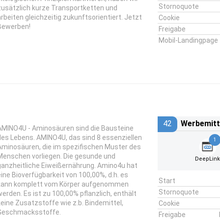
Stornoquote
zusätzlich kurze Transportketten und
arbeiten gleichzeitig zukunftsorientiert. Jetzt
Cookie
Bewerben!
Freigabe
Mobil-Landingpage
42
Werbemitt
AMINO4U - Aminosäuren sind die Bausteine
des Lebens. AMINO4U, das sind 8 essenziellen
1
Aminosäuren, die im spezifischen Muster des
Menschen vorliegen. Die gesunde und
DeepLin
ganzheitliche Eiweißernährung. Amino4u hat
eine Bioverfügbarkeit von 100,00%, d.h. es
Start
kann komplett vom Körper aufgenommen
Stornoquote
werden. Es ist zu 100,00% pflanzlich, enthält
keine Zusatzstoffe wie z.b. Bindemittel,
Cookie
Geschmacksstoffe.
Freigabe