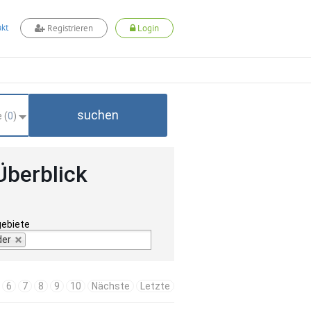
kt
Registrieren
Login
suchen
 (
0
)
Überblick
gebiete
der
6
7
8
9
10
Nächste
Letzte