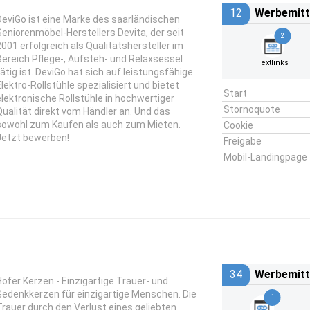
12
Werbemitt
DeviGo ist eine Marke des saarländischen
Seniorenmöbel-Herstellers Devita, der seit
2
2001 erfolgreich als Qualitätshersteller im
Bereich Pflege-, Aufsteh- und Relaxsessel
Textlinks
tätig ist. DeviGo hat sich auf leistungsfähige
Elektro-Rollstühle spezialisiert und bietet
Start
elektronische Rollstühle in hochwertiger
Stornoquote
Qualität direkt vom Händler an. Und das
sowohl zum Kaufen als auch zum Mieten.
Cookie
Jetzt bewerben!
Freigabe
Mobil-Landingpage
34
Werbemitt
Hofer Kerzen - Einzigartige Trauer- und
Gedenkkerzen für einzigartige Menschen. Die
1
Trauer durch den Verlust eines geliebten