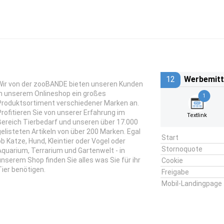
12
Werbemitt
Wir von der zooBANDE bieten unseren Kunden
in unserem Onlineshop ein großes
1
Produktsortiment verschiedener Marken an.
Profitieren Sie von unserer Erfahrung im
Textlink
Bereich Tierbedarf und unseren über 17.000
gelisteten Artikeln von über 200 Marken. Egal
Start
ob Katze, Hund, Kleintier oder Vogel oder
Stornoquote
Aquarium, Terrarium und Gartenwelt - in
unserem Shop finden Sie alles was Sie für ihr
Cookie
Tier benötigen.
Freigabe
Mobil-Landingpage