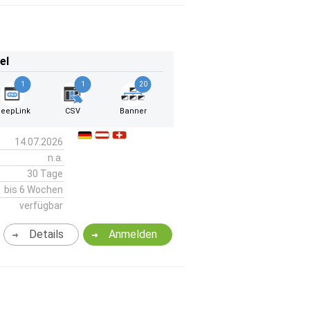
el
1
1
20
eepLink
CSV
Banner
14.07.2026
n.a.
30 Tage
bis 6 Wochen
verfügbar
Details
Anmelden