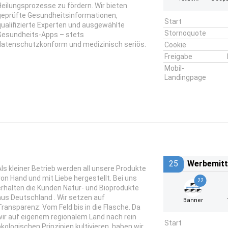
Heilungsprozesse zu fördern. Wir bieten
geprüfte Gesundheitsinformationen,
Start
qualifizierte Experten und ausgewählte
Stornoquote
Gesundheits-Apps – stets
datenschutzkonform und medizinisch seriös.
Cookie
Freigabe
Mobil-
Landingpage
25
Werbemitt
Als kleiner Betrieb werden all unsere Produkte
von Hand und mit Liebe hergestellt. Bei uns
22
erhalten die Kunden Natur- und Bioprodukte
aus Deutschland . Wir setzen auf
Banner
Transparenz: Vom Feld bis in die Flasche. Da
wir auf eigenem regionalem Land nach rein
Start
ökologischen Prinzipien kultivieren, haben wir