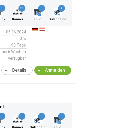
1
21
1
4
ink
Banner
CSV
Gutscheine
05.06.2024
0 %
90 Tage
bis 6 Wochen
verfügbar
Details
Anmelden
el
1
19
1
1
ink
Banner
Gutschein
CSV