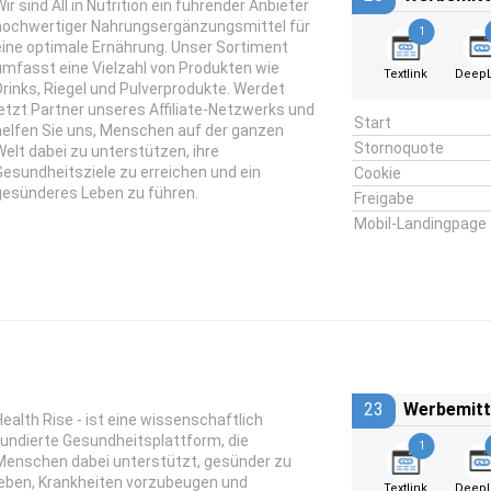
ir sind All in Nutrition ein führender Anbieter
hochwertiger Nahrungsergänzungsmittel für
1
eine optimale Ernährung. Unser Sortiment
umfasst eine Vielzahl von Produkten wie
Textlink
DeepL
Drinks, Riegel und Pulverprodukte. Werdet
jetzt Partner unseres Affiliate-Netzwerks und
Start
helfen Sie uns, Menschen auf der ganzen
Stornoquote
Welt dabei zu unterstützen, ihre
Gesundheitsziele zu erreichen und ein
Cookie
gesünderes Leben zu führen.
Freigabe
Mobil-Landingpage
23
Werbemitt
Health Rise - ist eine wissenschaftlich
fundierte Gesundheitsplattform, die
1
Menschen dabei unterstützt, gesünder zu
leben, Krankheiten vorzubeugen und
Textlink
DeepL