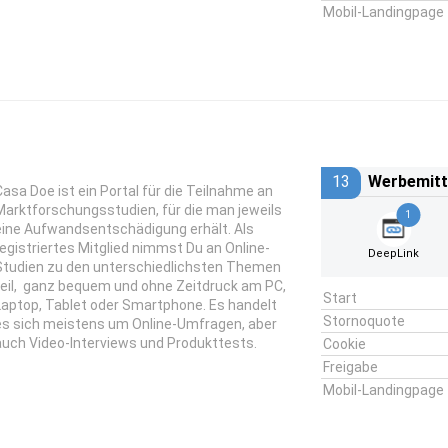
Mobil-Landingpage
13
Werbemitt
Casa Doe ist ein Portal für die Teilnahme an
Marktforschungsstudien, für die man jeweils
1
eine Aufwandsentschädigung erhält. Als
registriertes Mitglied nimmst Du an Online-
DeepLink
Studien zu den unterschiedlichsten Themen
teil, ganz bequem und ohne Zeitdruck am PC,
Start
Laptop, Tablet oder Smartphone. Es handelt
Stornoquote
es sich meistens um Online-Umfragen, aber
auch Video-Interviews und Produkttests.
Cookie
Freigabe
Mobil-Landingpage