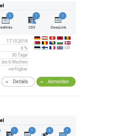
el
2
1
1
Textlinks
CSV
DeepLink
17.10.2018
+30
6 %
30 Tage
bis 6 Wochen
verfügbar
Details
Anmelden
el
1
1
6
1