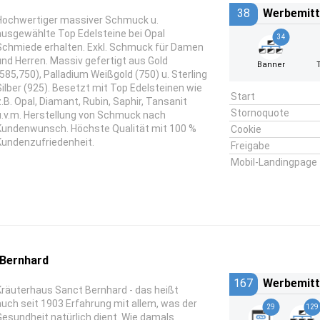
38
Werbemitt
Hochwertiger massiver Schmuck u.
ausgewählte Top Edelsteine bei Opal
34
Schmiede erhalten. Exkl. Schmuck für Damen
und Herren. Massiv gefertigt aus Gold
Banner
(585,750), Palladium Weißgold (750) u. Sterling
Silber (925). Besetzt mit Top Edelsteinen wie
Start
z.B. Opal, Diamant, Rubin, Saphir, Tansanit
Stornoquote
u.v.m. Herstellung von Schmuck nach
Kundenwunsch. Höchste Qualität mit 100 %
Cookie
Kundenzufriedenheit.
Freigabe
Mobil-Landingpage
 Bernhard
167
Werbemitt
Kräuterhaus Sanct Bernhard - das heißt
auch seit 1903 Erfahrung mit allem, was der
29
129
Gesundheit natürlich dient. Wie damals