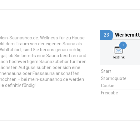
23
Werbemitt
Mein-Saunashop.de: Wellness für zu Hause.
Mit dem Traum von der eigenen Sauna als
1
Wohlfühlort, sind Sie bei uns genau richtig.
Egal, ob Sie bereits eine Sauna besitzen und
Textlink
nach hochwertigem Saunazubehör für Ihren
nächsten Aufguss suchen oder sich eine
Start
Innensauna oder Fasssauna anschaffen
Stornoquote
möchten – bei mein-saunashop.de werden
ie definitiv fündig!
Cookie
Freigabe