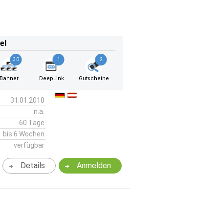
el
30
1
2
Banner
DeepLink
Gutscheine
31.01.2018
n.a.
60 Tage
bis 6 Wochen
verfügbar
Details
Anmelden