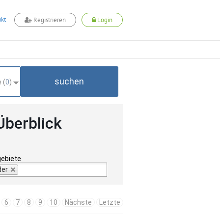
kt
Registrieren
Login
suchen
 (
0
)
Überblick
gebiete
der
6
7
8
9
10
Nächste
Letzte