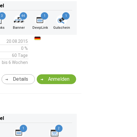
el
3
44
1
1
nks
Banner
DeepLink
Gutschein
20.08.2015
0 %
60 Tage
bis 6 Wochen
Details
Anmelden
el
1
2