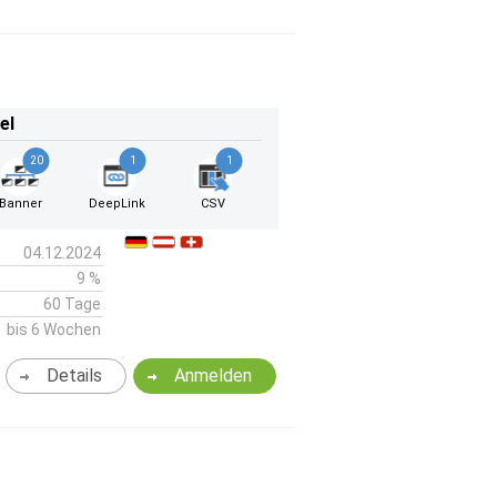
el
20
1
1
Banner
DeepLink
CSV
04.12.2024
9 %
60 Tage
bis 6 Wochen
Details
Anmelden