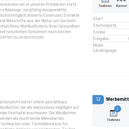
verwenden wir in unseren Produkten stets
Textlinks
Banner
erstklassige, sorgfältig ausgewählte,
höchstmöglich dosierte Essenzen, Extrakte
Start
und Wirkstoffe aus der Natur, um Sie beim
Stornoquote
Erhalt Ihres Wohlbefindens, Ihrer Gesundheit
und natürlichen Schönheit nach besten
Cookie
Kräften zu unterstützen.
Freigabe
Mobil-
Landingpage
12
Werbemitt
Aktionslicht bietet online gestaltbare
Windlichter, die als dekoratives Highlight auf
3
jeder Festtafel erscheinen. Die Windlichter
werden als leuchtende Menükarten,
Textlinks
Tischkarten oder Tischdekoration für