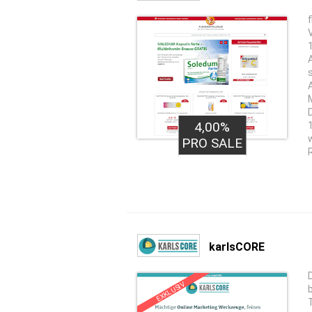
f
4,00%
PRO SALE
karlsCORE
EXKLUSIV