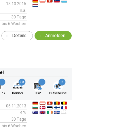
13.10.2015
n.a.
30 Tage
bis 6 Wochen
Details
Anmelden
el
1
30
1
6
ink
Banner
CSV
Gutscheine
06.11.2013
+19
4 %
30 Tage
bis 6 Wochen