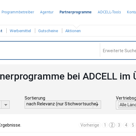
Programmbetreiber
Agentur
Partnerprogramme
ADCELL-Tools
Konta
ht
Werbemittel
Gutscheine
Aktionen
Erweiterte Suche
tnerprogramme bei ADCELL im 
Sortierung
Vertriebs
nach Relevanz (nur Stichwortsuche)
Alle Län
Ergebnisse.
Vorherige
1
2
3
4
5