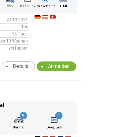
CSV
DeepLink
Gutscheine
HTML
24.10.2011
1 %
75 Tage
bis 10 Wochen
verfügbar
Details
Anmelden
el
8
1
Banner
DeepLink