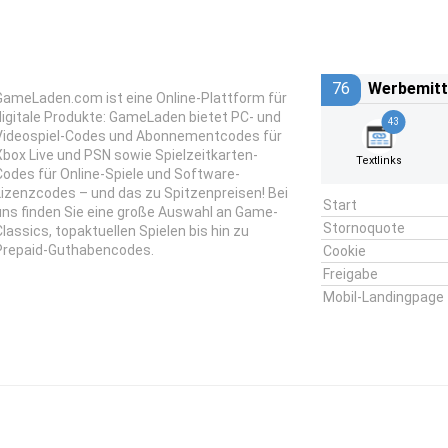
76
Werbemitt
GameLaden.com ist eine Online-Plattform für
digitale Produkte: GameLaden bietet PC- und
43
Videospiel-Codes und Abonnementcodes für
Xbox Live und PSN sowie Spielzeitkarten-
Textlinks
Codes für Online-Spiele und Software-
Lizenzcodes – und das zu Spitzenpreisen! Bei
Start
uns finden Sie eine große Auswahl an Game-
Stornoquote
Classics, topaktuellen Spielen bis hin zu
Prepaid-Guthabencodes.
Cookie
Freigabe
Mobil-Landingpage