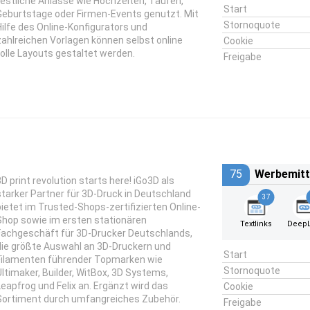
festliche Anlässe wie Hochzeiten, Taufen,
Start
Geburtstage oder Firmen-Events genutzt. Mit
Stornoquote
Hilfe des Online-Konfigurators und
zahlreichen Vorlagen können selbst online
Cookie
tolle Layouts gestaltet werden.
Freigabe
75
Werbemitt
3D print revolution starts here! iGo3D als
starker Partner für 3D-Druck in Deutschland
37
bietet im Trusted-Shops-zertifizierten Online-
Shop sowie im ersten stationären
Textlinks
DeepL
Fachgeschäft für 3D-Drucker Deutschlands,
die größte Auswahl an 3D-Druckern und
Start
Filamenten führender Topmarken wie
Stornoquote
Ultimaker, Builder, WitBox, 3D Systems,
Leapfrog und Felix an. Ergänzt wird das
Cookie
Sortiment durch umfangreiches Zubehör.
Freigabe