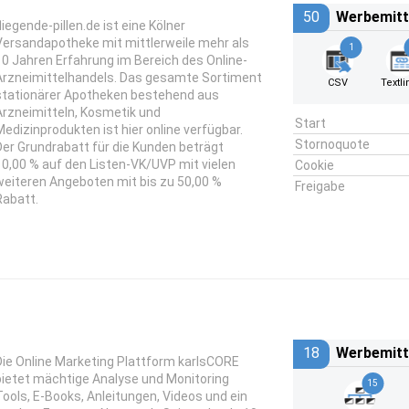
50
Werbemitt
liegende-pillen.de ist eine Kölner
Versandapotheke mit mittlerweile mehr als
1
10 Jahren Erfahrung im Bereich des Online-
Arzneimittelhandels. Das gesamte Sortiment
CSV
Textli
stationärer Apotheken bestehend aus
Arzneimitteln, Kosmetik und
Start
Medizinprodukten ist hier online verfügbar.
Stornoquote
Der Grundrabatt für die Kunden beträgt
10,00 % auf den Listen-VK/UVP mit vielen
Cookie
weiteren Angeboten mit bis zu 50,00 %
Freigabe
Rabatt.
18
Werbemitt
Die Online Marketing Plattform karlsCORE
bietet mächtige Analyse und Monitoring
15
Tools, E-Books, Anleitungen, Videos und ein