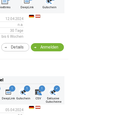
Textlinks
DeepLink
Gutschein
12.04.2024
n.a.
30 Tage
bis 6 Wochen
Details
Anmelden
el
1
1
1
✔
DeepLink
Gutschein
CSV
Exklusive
Gutscheine
05.04.2024