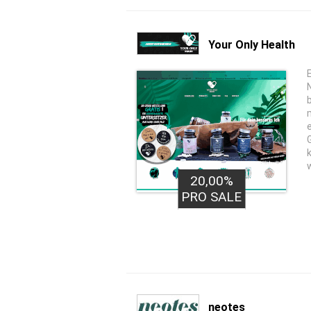
Your Only Health
20,00%
PRO SALE
neotes