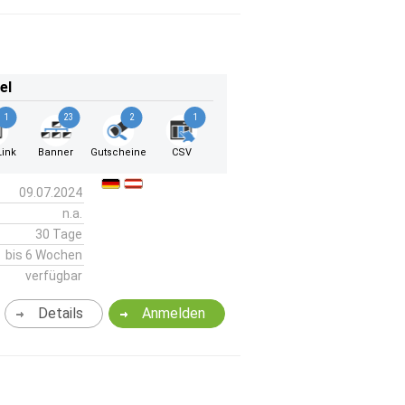
el
1
23
2
1
ink
Banner
Gutscheine
CSV
09.07.2024
n.a.
30 Tage
bis 6 Wochen
verfügbar
Details
Anmelden