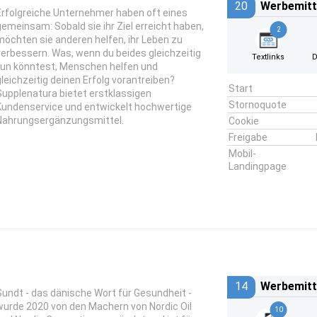
20
Werbemitt
Erfolgreiche Unternehmer haben oft eines
gemeinsam: Sobald sie ihr Ziel erreicht haben,
2
möchten sie anderen helfen, ihr Leben zu
verbessern. Was, wenn du beides gleichzeitig
Textlinks
D
tun könntest, Menschen helfen und
gleichzeitig deinen Erfolg vorantreiben?
Start
Supplenatura bietet erstklassigen
Stornoquote
Kundenservice und entwickelt hochwertige
Nahrungsergänzungsmittel.
Cookie
Freigabe
Mobil-
Landingpage
14
Werbemitt
Sundt - das dänische Wort für Gesundheit -
wurde 2020 von den Machern von Nordic Oil
10