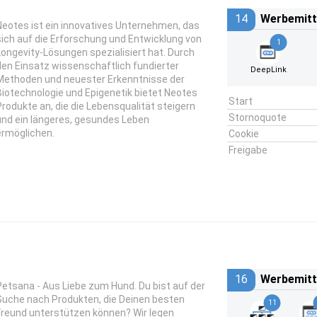
14
Werbemitt
Neotes ist ein innovatives Unternehmen, das
sich auf die Erforschung und Entwicklung von
1
Longevity-Lösungen spezialisiert hat. Durch
den Einsatz wissenschaftlich fundierter
DeepLink
Methoden und neuester Erkenntnisse der
Biotechnologie und Epigenetik bietet Neotes
Start
Produkte an, die die Lebensqualität steigern
Stornoquote
und ein längeres, gesundes Leben
ermöglichen.
Cookie
Freigabe
16
Werbemitt
Petsana - Aus Liebe zum Hund. Du bist auf der
Suche nach Produkten, die Deinen besten
11
Freund unterstützen können? Wir legen