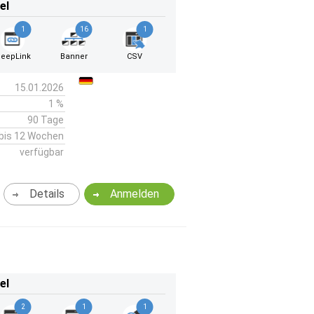
el
1
16
1
eepLink
Banner
CSV
15.01.2026
1 %
90 Tage
bis 12 Wochen
verfügbar
Details
Anmelden
el
2
1
1