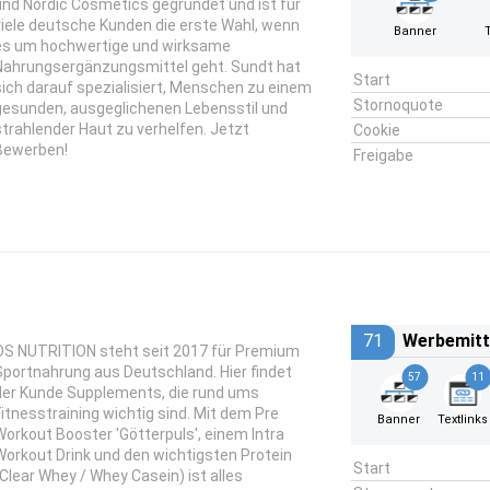
und Nordic Cosmetics gegründet und ist für
viele deutsche Kunden die erste Wahl, wenn
Banner
es um hochwertige und wirksame
Nahrungsergänzungsmittel geht. Sundt hat
Start
sich darauf spezialisiert, Menschen zu einem
Stornoquote
gesunden, ausgeglichenen Lebensstil und
strahlender Haut zu verhelfen. Jetzt
Cookie
Bewerben!
Freigabe
71
Werbemitt
OS NUTRITION steht seit 2017 für Premium
Sportnahrung aus Deutschland. Hier findet
57
11
der Kunde Supplements, die rund ums
Fitnesstraining wichtig sind. Mit dem Pre
Banner
Textlinks
Workout Booster 'Götterpuls', einem Intra
Workout Drink und den wichtigsten Protein
Start
(Clear Whey / Whey Casein) ist alles