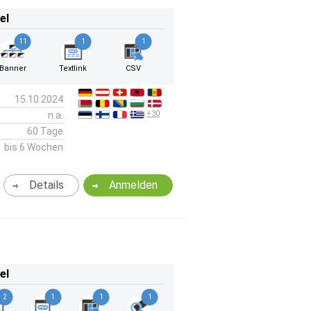
el
11
1
1
Banner
Textlink
CSV
15.10.2024
+30
n.a.
60 Tage
bis 6 Wochen
Details
Anmelden
el
2
1
1
1