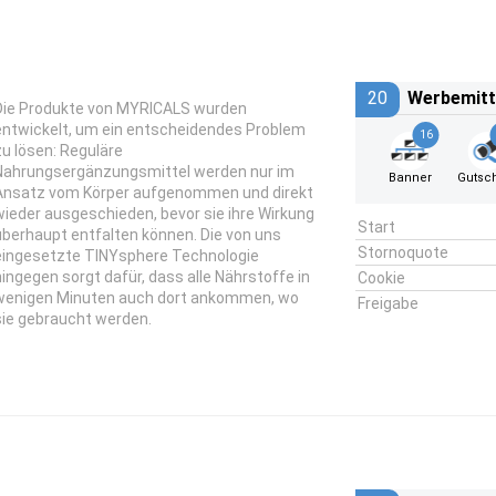
20
Werbemitt
Die Produkte von MYRICALS wurden
entwickelt, um ein entscheidendes Problem
16
zu lösen: Reguläre
Nahrungsergänzungsmittel werden nur im
Banner
Gutsc
Ansatz vom Körper aufgenommen und direkt
wieder ausgeschieden, bevor sie ihre Wirkung
Start
überhaupt entfalten können. Die von uns
Stornoquote
eingesetzte TINYsphere Technologie
hingegen sorgt dafür, dass alle Nährstoffe in
Cookie
wenigen Minuten auch dort ankommen, wo
Freigabe
sie gebraucht werden.