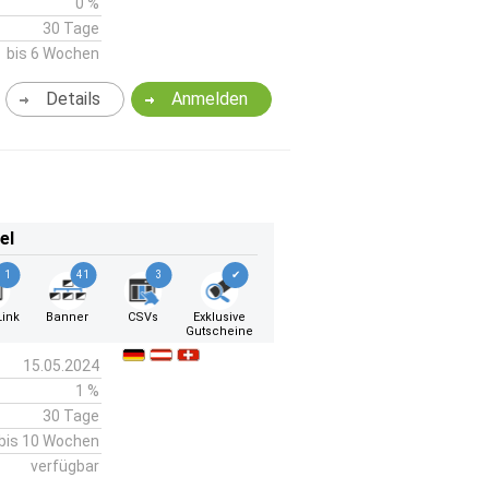
0 %
30 Tage
bis 6 Wochen
Details
Anmelden
el
1
41
3
✔
ink
Banner
CSVs
Exklusive
Gutscheine
15.05.2024
1 %
30 Tage
bis 10 Wochen
verfügbar