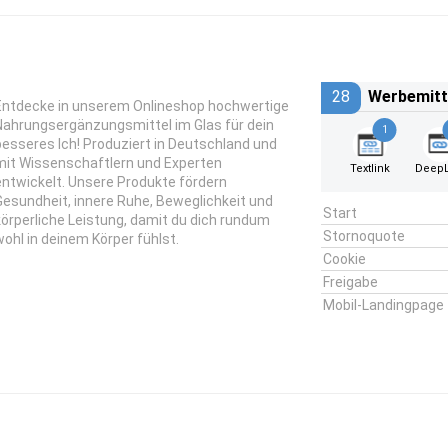
28
Werbemitt
Entdecke in unserem Onlineshop hochwertige
Nahrungsergänzungsmittel im Glas für dein
1
besseres Ich! Produziert in Deutschland und
mit Wissenschaftlern und Experten
Textlink
DeepL
entwickelt. Unsere Produkte fördern
Gesundheit, innere Ruhe, Beweglichkeit und
Start
körperliche Leistung, damit du dich rundum
Stornoquote
wohl in deinem Körper fühlst.
Cookie
Freigabe
Mobil-Landingpage