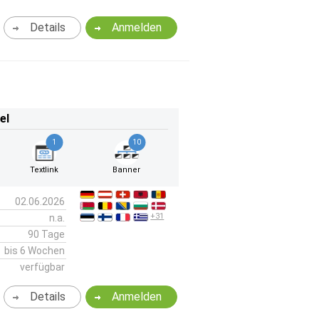
Details
Anmelden
el
1
10
Textlink
Banner
02.06.2026
+31
n.a.
90 Tage
bis 6 Wochen
verfügbar
Details
Anmelden