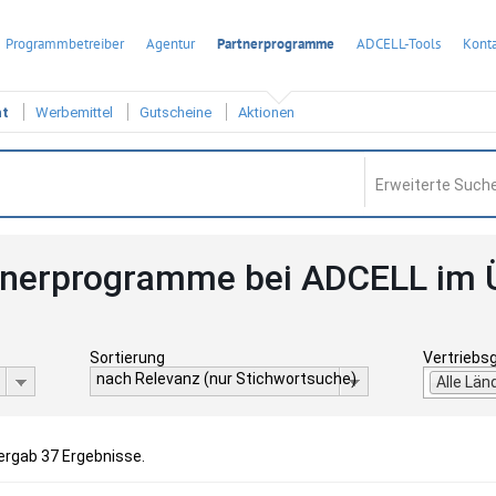
Programmbetreiber
Agentur
Partnerprogramme
ADCELL-Tools
Konta
ht
Werbemittel
Gutscheine
Aktionen
Erweiterte Suche
tnerprogramme bei ADCELL im 
Sortierung
Vertriebs
nach Relevanz (nur Stichwortsuche)
Alle Län
 ergab 37 Ergebnisse.