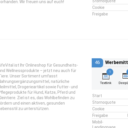
Stornoquote
vorhanden. Wir freuen uns auf euch!
Cookie
Freigabe
46
Werbemitt
LifeVital ist Ihr Onlineshop für Gesundheits-
und Wellnessprodukte – jetzt neu auch für
1
Tiere. Unser Sortiment umfasst
Nahrungsergänzungsmittel, natürliche
Textlink
DeepL
Heilmittel, Drogerieartikel sowie Futter- und
Pflegeprodukte für Hund, Katze, Pferd und
Start
Kleintiere. Ziel ist es, das Wohlbefinden zu
Stornoquote
fördern und einen aktiven, gesunden
Lebensstil zu unterstützen.
Cookie
Freigabe
Mobil-
Landingpage