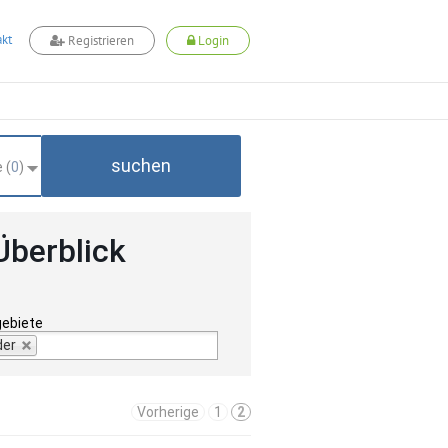
kt
Registrieren
Login
suchen
 (
0
)
Überblick
gebiete
der
Vorherige
1
2