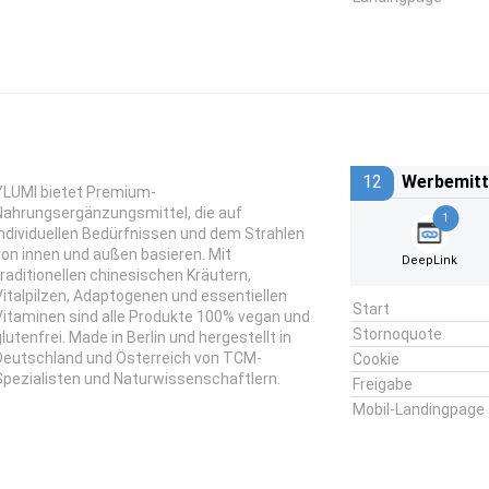
12
Werbemitt
YLUMI bietet Premium-
Nahrungsergänzungsmittel, die auf
1
individuellen Bedürfnissen und dem Strahlen
von innen und außen basieren. Mit
DeepLink
traditionellen chinesischen Kräutern,
Vitalpilzen, Adaptogenen und essentiellen
Start
Vitaminen sind alle Produkte 100% vegan und
Stornoquote
glutenfrei. Made in Berlin und hergestellt in
Deutschland und Österreich von TCM-
Cookie
Spezialisten und Naturwissenschaftlern.
Freigabe
Mobil-Landingpage