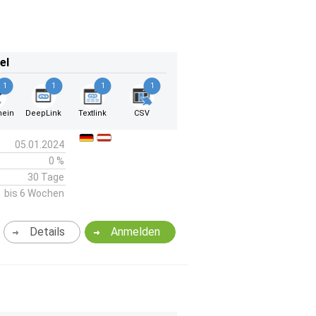
el
1
1
1
1
hein
DeepLink
Textlink
CSV
05.01.2024
0 %
30 Tage
bis 6 Wochen
Details
Anmelden