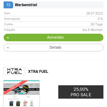
13
Werbemittel
28.07.2023
Start
0 %
Stornoquote
30 Tage
Cookie
bis 6 Wochen
Freigabe
Anmelden
Details
XTRA FUEL
EXKLUSIV
25,00%
PRO SALE