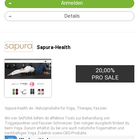
Anmelden
Details
Sapura-Health
20,00%
PRO SALE
Sapura-health.de - Naturprodukte für Yoga, Therapie, Faszien
Wir von SAPURA liefern dir effektive Tools zur Behandlung von
Triggerpunkten und Faszien Schmerzen. Den nötigen Ausgleich findest du
beim Yoga. Darum erhältst du bei uns auch natürliche Yogamatten und
nachhaltiges Yoga Zubehör sowie CBD-Produkte.