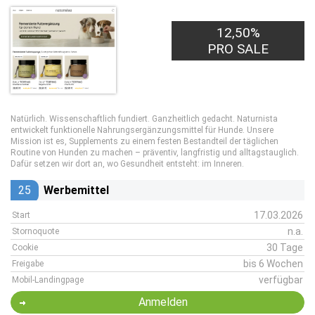
12,50%
PRO SALE
Natürlich. Wissenschaftlich fundiert. Ganzheitlich gedacht. Naturnista
entwickelt funktionelle Nahrungsergänzungsmittel für Hunde. Unsere
Mission ist es, Supplements zu einem festen Bestandteil der täglichen
Routine von Hunden zu machen – präventiv, langfristig und alltagstauglich.
Dafür setzen wir dort an, wo Gesundheit entsteht: im Inneren.
25
Werbemittel
17.03.2026
Start
n.a.
Stornoquote
30 Tage
Cookie
bis 6 Wochen
Freigabe
verfügbar
Mobil-Landingpage
Anmelden