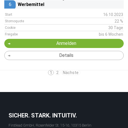
6
Werbemittel
16.10.2023
Start
22 %
Stornoquote
30 Tage
Cookie
bis 6 Wochen
Freigabe
Anmelden
Details
1
2
Nächste
SICHER. STARK. INTUITIV.
Firstlead GmbH, Rosenfelder St. 15-16, 10315 Berlin