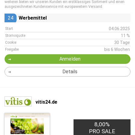
weiteren bieten wir unseren Kunden ein erstklassiges Sortiment und einen
ausgezeichneten Kundenservice mit europaweitem Versand.
24
Werbemittel
04.06.2025
Start
11 %
Stornoquote
30 Tage
Cookie
bis 6 Wochen
Freigabe
Anmelden
Details
vitis24.de
8,00%
PRO SALE