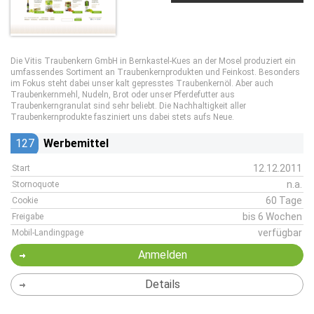
Die Vitis Traubenkern GmbH in Bernkastel-Kues an der Mosel produziert ein
umfassendes Sortiment an Traubenkernprodukten und Feinkost. Besonders
im Fokus steht dabei unser kalt gepresstes Traubenkernöl. Aber auch
Traubenkernmehl, Nudeln, Brot oder unser Pferdefutter aus
Traubenkerngranulat sind sehr beliebt. Die Nachhaltigkeit aller
Traubenkernprodukte fasziniert uns dabei stets aufs Neue.
127
Werbemittel
12.12.2011
Start
n.a.
Stornoquote
60 Tage
Cookie
bis 6 Wochen
Freigabe
verfügbar
Mobil-Landingpage
Anmelden
Details