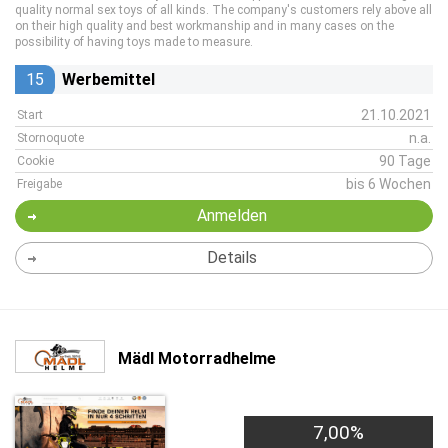
quality normal sex toys of all kinds. The company's customers rely above all
on their high quality and best workmanship and in many cases on the
possibility of having toys made to measure.
15
Werbemittel
21.10.2021
Start
n.a.
Stornoquote
90 Tage
Cookie
bis 6 Wochen
Freigabe
Anmelden
Details
Mädl Motorradhelme
7,00%