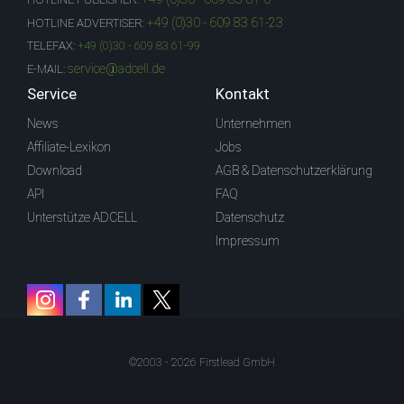
+49 (0)30 - 609 83 61-23
HOTLINE ADVERTISER:
TELEFAX:
+49 (0)30 - 609 83 61-99
service@adcell.de
E-MAIL:
Service
Kontakt
News
Unternehmen
Affiliate-Lexikon
Jobs
Download
AGB & Datenschutzerklärung
API
FAQ
Unterstütze ADCELL
Datenschutz
Impressum
©2003 - 2026 Firstlead GmbH