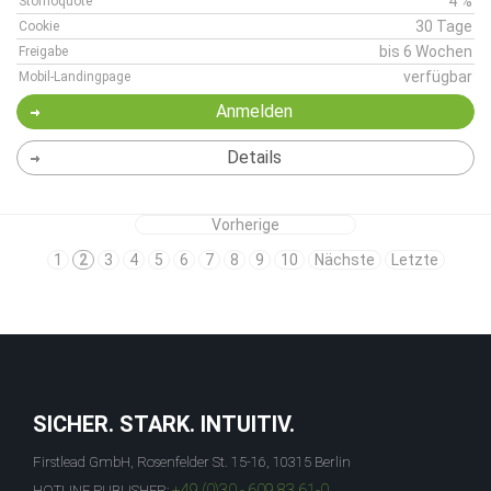
4 %
Stornoquote
30 Tage
Cookie
bis 6 Wochen
Freigabe
verfügbar
Mobil-Landingpage
Anmelden
Details
Vorherige
1
2
3
4
5
6
7
8
9
10
Nächste
Letzte
SICHER. STARK. INTUITIV.
Firstlead GmbH, Rosenfelder St. 15-16, 10315 Berlin
+49 (0)30 - 609 83 61-0
HOTLINE PUBLISHER: