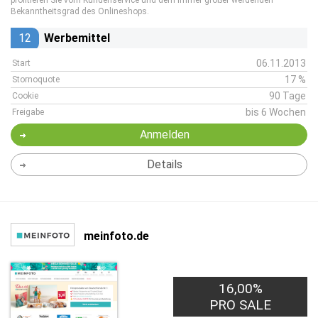
profitieren Sie vom Kundenservice und dem immer größer werdenden
Bekanntheitsgrad des Onlineshops.
12
Werbemittel
06.11.2013
Start
17 %
Stornoquote
90 Tage
Cookie
bis 6 Wochen
Freigabe
Anmelden
Details
meinfoto.de
16,00%
PRO SALE