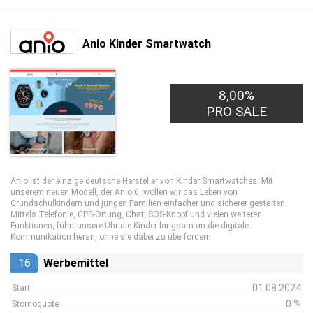
Anio Kinder Smartwatch
8,00%
PRO SALE
Anio ist der einzige deutsche Hersteller von Kinder Smartwatches. Mit
unserem neuen Modell, der Anio 6, wollen wir das Leben von
Grundschulkindern und jungen Familien einfacher und sicherer gestalten.
Mittels Telefonie, GPS-Ortung, Chat, SOS-Knopf und vielen weiteren
Funktionen, führt unsere Uhr die Kinder langsam an die digitale
Kommunikation heran, ohne sie dabei zu überfordern.
16
Werbemittel
01.08.2024
Start
0 %
Stornoquote