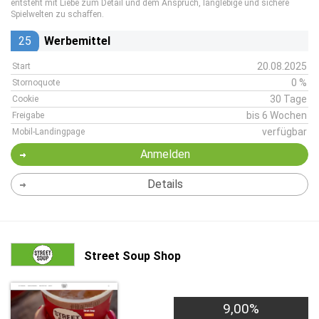
entsteht mit Liebe zum Detail und dem Anspruch, langlebige und sichere
Spielwelten zu schaffen.
25
Werbemittel
20.08.2025
Start
0 %
Stornoquote
30 Tage
Cookie
bis 6 Wochen
Freigabe
verfügbar
Mobil-Landingpage
Anmelden
Details
Street Soup Shop
9,00%