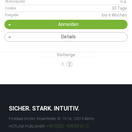
n.a.
Stornoquote
30 Tage
Cookie
bis 6 Wochen
Freigabe
Anmelden
Details
Vorherige
1
2
SICHER. STARK. INTUITIV.
Firstlead GmbH, Rosenfelder St. 15-16, 10315 Berlin
+49 (0)30 - 609 83 61-0
HOTLINE PUBLISHER: