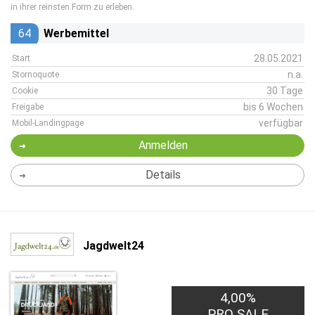
in ihrer reinsten Form zu erleben.
64
Werbemittel
28.05.2021
Start
n.a.
Stornoquote
30 Tage
Cookie
bis 6 Wochen
Freigabe
verfügbar
Mobil-Landingpage
Anmelden
Details
Jagdwelt24
4,00%
PRO SALE