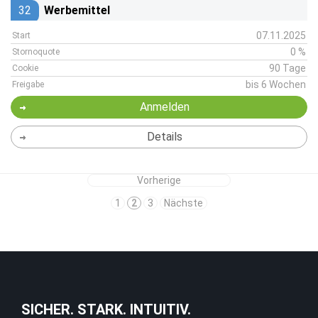
32
Werbemittel
07.11.2025
Start
0 %
Stornoquote
90 Tage
Cookie
bis 6 Wochen
Freigabe
Anmelden
Details
Vorherige
1
2
3
Nächste
SICHER. STARK. INTUITIV.