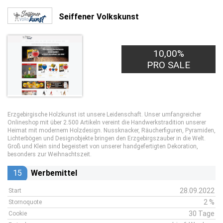
Seiffener Volkskunst
10,00%
PRO SALE
Erzgebirgische Holzkunst ist unsere Leidenschaft. Unser umfangreicher
Onlineshop mit über 2.500 Artikeln vereint die Handwerkstradition unserer
Heimat mit modernem Holzdesign. Nussknacker, Räucherfiguren, Pyramiden,
Lichterbögen und Designobjekte bringen den Erzgebirgszauber in die Welt.
Groß und Klein sind begeistert von unserer handgefertigten Dekoration,
besonders zur Weihnachtszeit.
15
Werbemittel
28.09.2022
Start
2 %
Stornoquote
30 Tage
Cookie