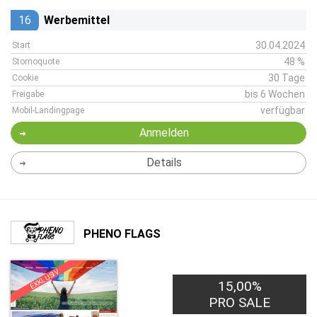
16
Werbemittel
30.04.2024
Start
48 %
Stornoquote
30 Tage
Cookie
bis 6 Wochen
Freigabe
verfügbar
Mobil-Landingpage
Anmelden
Details
PHENO FLAGS
EXKLUSIV
15,00%
PRO SALE