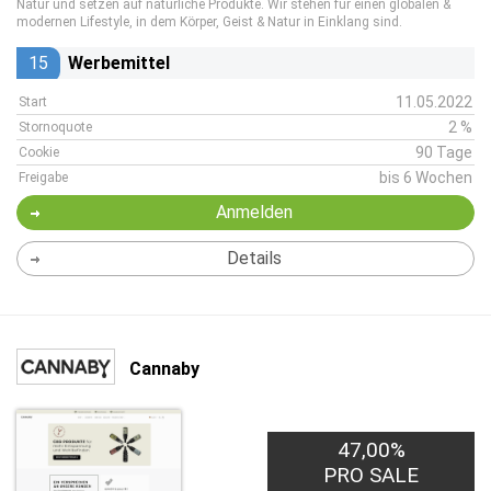
Natur und setzen auf natürliche Produkte. Wir stehen für einen globalen &
modernen Lifestyle, in dem Körper, Geist & Natur in Einklang sind.
15
Werbemittel
11.05.2022
Start
2 %
Stornoquote
90 Tage
Cookie
bis 6 Wochen
Freigabe
Anmelden
Details
Cannaby
47,00%
PRO SALE