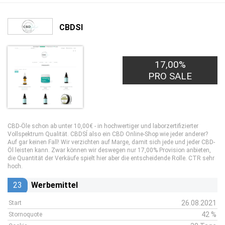
CBDSI
17,00%
PRO SALE
CBD-Öle schon ab unter 10,00€ - in hochwertiger und laborzertifizierter
Vollspektrum Qualität. CBDSÍ also ein CBD Online-Shop wie jeder anderer?
Auf gar keinen Fall! Wir verzichten auf Marge, damit sich jede und jeder CBD-
Öl leisten kann. Zwar können wir deswegen nur 17,00% Provision anbieten,
die Quantität der Verkäufe spielt hier aber die entscheidende Rolle. CTR sehr
hoch.
23
Werbemittel
26.08.2021
Start
42 %
Stornoquote