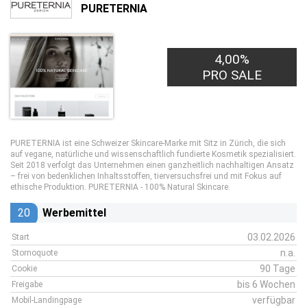
PURETERNIA
4,00%
PRO SALE
PURETERNIA ist eine Schweizer Skincare-Marke mit Sitz in Zürich, die sich
auf vegane, natürliche und wissenschaftlich fundierte Kosmetik spezialisiert.
Seit 2018 verfolgt das Unternehmen einen ganzheitlich nachhaltigen Ansatz
– frei von bedenklichen Inhaltsstoffen, tierversuchsfrei und mit Fokus auf
ethische Produktion. PURETERNIA - 100% Natural Skincare.
20
Werbemittel
03.02.2026
Start
n.a.
Stornoquote
90 Tage
Cookie
bis 6 Wochen
Freigabe
verfügbar
Mobil-Landingpage