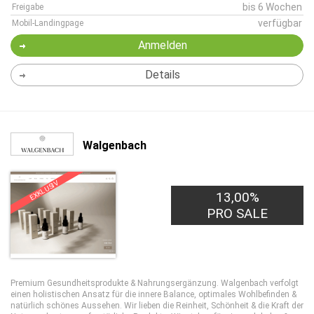
bis 6 Wochen
Freigabe
verfügbar
Mobil-Landingpage
Anmelden
Details
Walgenbach
EXKLUSIV
13,00%
7,50€
PRO LEAD
PRO SALE
Premium Gesundheitsprodukte & Nahrungsergänzung. Walgenbach verfolgt
einen holistischen Ansatz für die innere Balance, optimales Wohlbefinden &
natürlich schönes Aussehen. Wir lieben die Reinheit, Schönheit & die Kraft der