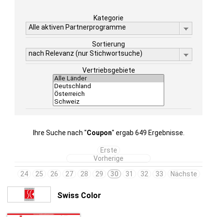
Kategorie
Alle aktiven Partnerprogramme
Sortierung
nach Relevanz (nur Stichwortsuche)
Vertriebsgebiete
Ihre Suche nach "
Coupon
" ergab 649 Ergebnisse.
Erste
Vorherige
24
25
26
27
28
29
30
31
32
33
Nächste
Swiss Color