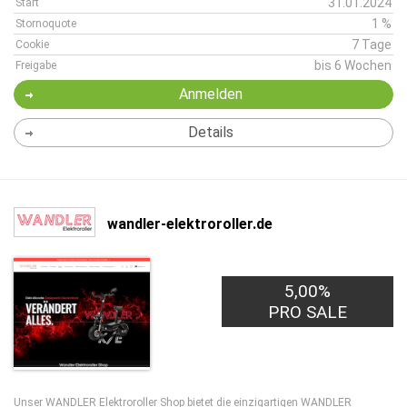
31.01.2024
Start
1 %
Stornoquote
7 Tage
Cookie
bis 6 Wochen
Freigabe
Anmelden
Details
wandler-elektroroller.de
5,00%
PRO SALE
Unser WANDLER Elektroroller Shop bietet die einzigartigen WANDLER