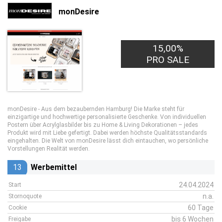
monDesire
15,00%
PRO SALE
monDesire - Aus dem bezaubernden Hamburg! Die Marke steht für
einzigartige und hochwertige personalisierte Geschenke. Von individuellen
Postern über Acrylglasbilder bis zu Home & Living Dekorationen – jedes
Produkt wird mit Liebe gefertigt. Dabei werden höchste Qualitätsstandards
eingehalten. Die Welt von monDesire lässt dich eintauchen, wo persönliche
Vorstellungen Realität werden.
13
Werbemittel
24.04.2024
Start
n.a.
Stornoquote
60 Tage
Cookie
bis 6 Wochen
Freigabe