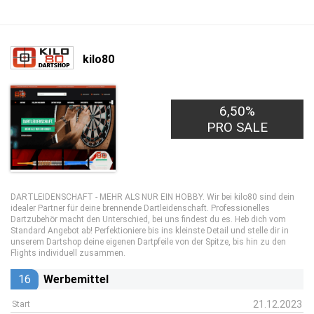
kilo80
6,50%
PRO SALE
DARTLEIDENSCHAFT - MEHR ALS NUR EIN HOBBY. Wir bei kilo80 sind dein
idealer Partner für deine brennende Dartleidenschaft. Professionelles
Dartzubehör macht den Unterschied, bei uns findest du es. Heb dich vom
Standard Angebot ab! Perfektioniere bis ins kleinste Detail und stelle dir in
unserem Dartshop deine eigenen Dartpfeile von der Spitze, bis hin zu den
Flights individuell zusammen.
16
Werbemittel
21.12.2023
Start