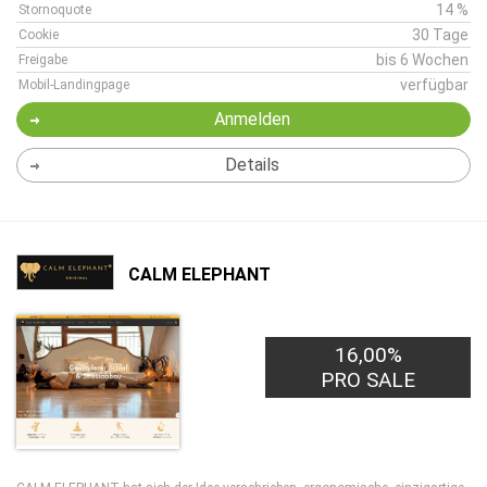
14 %
Stornoquote
30 Tage
Cookie
bis 6 Wochen
Freigabe
verfügbar
Mobil-Landingpage
Anmelden
Details
CALM ELEPHANT
16,00%
PRO SALE