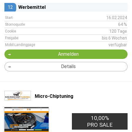
12
Werbemittel
16.02.2024
Start
64 %
Stornoquote
120 Tage
Cookie
bis 6 Wochen
Freigabe
verfügbar
Mobil-Landingpage
Anmelden
Details
Micro-Chiptuning
10,00%
PRO SALE