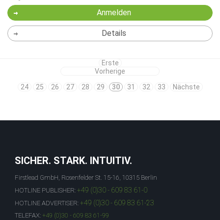
Anmelden
Details
Erste
Vorherige
24
25
26
27
28
29
30
31
32
33
Nächste
SICHER. STARK. INTUITIV.
Firstlead GmbH, Rosenfelder St. 15-16, 10315 Berlin
+49 (0)30 - 609 83 61-0
HOTLINE PUBLISHER:
+49 (0)30 - 609 83 61-23
HOTLINE ADVERTISER:
TELEFAX:
+49 (0)30 - 609 83 61-99