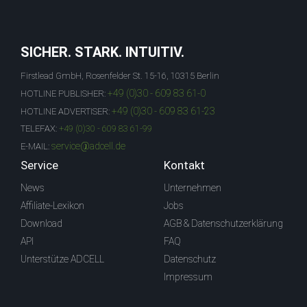
SICHER. STARK. INTUITIV.
Firstlead GmbH, Rosenfelder St. 15-16, 10315 Berlin
+49 (0)30 - 609 83 61-0
HOTLINE PUBLISHER:
+49 (0)30 - 609 83 61-23
HOTLINE ADVERTISER:
TELEFAX:
+49 (0)30 - 609 83 61-99
service@adcell.de
E-MAIL:
Service
Kontakt
News
Unternehmen
Affiliate-Lexikon
Jobs
Download
AGB & Datenschutzerklärung
API
FAQ
Unterstütze ADCELL
Datenschutz
Impressum