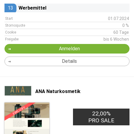
13
Werbemittel
01.07.2024
Start
0 %
Stornoquote
60 Tage
Cookie
bis 6 Wochen
Freigabe
Anmelden
Details
ANA Naturkosmetik
EXKLUSIV
22,00%
PRO SALE