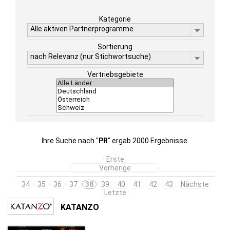
Kategorie
Alle aktiven Partnerprogramme
Sortierung
nach Relevanz (nur Stichwortsuche)
Vertriebsgebiete
Ihre Suche nach "
PR
" ergab 2000 Ergebnisse.
Erste
Vorherige
34
35
36
37
38
39
40
41
42
43
Nächste
Letzte
KATANZO