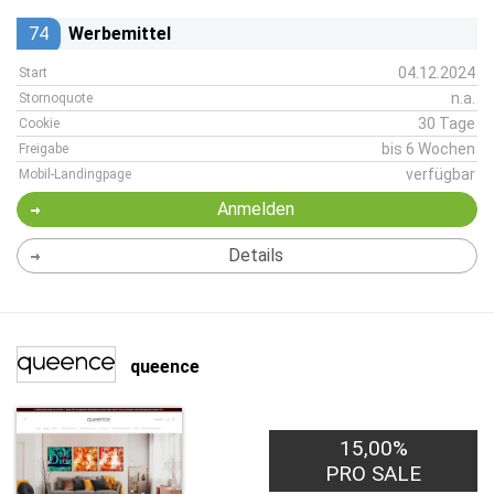
74
Werbemittel
04.12.2024
Start
n.a.
Stornoquote
30 Tage
Cookie
bis 6 Wochen
Freigabe
verfügbar
Mobil-Landingpage
Anmelden
Details
queence
15,00%
PRO SALE