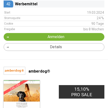
42
Werbemittel
19.03.2024
Start
24 %
Stornoquote
90 Tage
Cookie
bis 8 Wochen
Freigabe
Anmelden
Details
amberdog®
EXKLUSIV
15,10%
PRO SALE