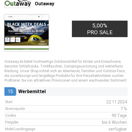
Outaway
5,00%
PRO SALE
Outaway.de bietet hochwertige Outdoorartikel für Kinder und Erwachsene,
darunter Schlafsäcke, Trinkflaschen, Campingausrüstung und wetterfeste
Kleidung. Unser Shop richtet sich an Abenteurer, Familien und Outdoor-Fans,
die zuverlässige und langlebige Produkte für ihre Freizeitaktivitäten suchen.
Profitieren Sie von attraktiven Provisionen und einem wachsenden Sortiment!
15
Werbemittel
22.11.2024
Start
7 %
Stornoquote
90 Tage
Cookie
bis 6 Wochen
Freigabe
verfügbar
Mobil-Landingpage