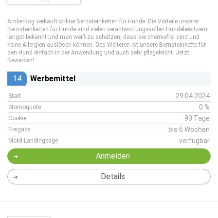
Amberdog verkauft online Bernsteinketten für Hunde. Die Vorteile unserer
Bernsteinketten für Hunde sind vielen verantwortungsvollen Hundebesitzern
längst bekannt und man weiß zu schätzen, dass sie chemiefrei sind und
keine Allergien auslösen können. Des Weiteren ist unsere Bernsteinkette für
den Hund einfach in der Anwendung und auch sehr pflegeleicht. Jetzt
Bewerben!
14
Werbemittel
29.04.2024
Start
0 %
Stornoquote
90 Tage
Cookie
bis 6 Wochen
Freigabe
verfügbar
Mobil-Landingpage
Anmelden
Details