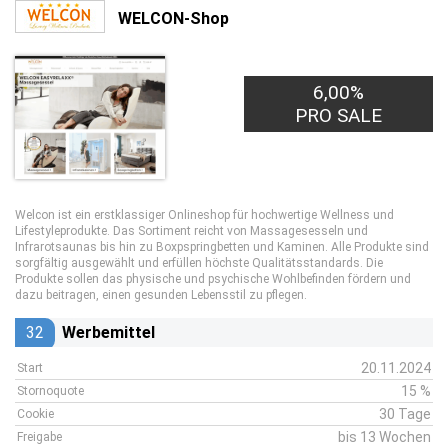
WELCON-Shop
6,00%
PRO SALE
Welcon ist ein erstklassiger Onlineshop für hochwertige Wellness und
Lifestyleprodukte. Das Sortiment reicht von Massagesesseln und
Infrarotsaunas bis hin zu Boxpspringbetten und Kaminen. Alle Produkte sind
sorgfältig ausgewählt und erfüllen höchste Qualitätsstandards. Die
Produkte sollen das physische und psychische Wohlbefinden fördern und
dazu beitragen, einen gesunden Lebensstil zu pflegen.
32
Werbemittel
20.11.2024
Start
15 %
Stornoquote
30 Tage
Cookie
bis 13 Wochen
Freigabe