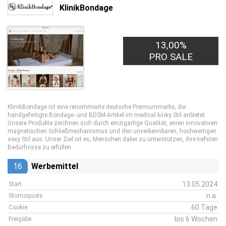
KlinikBondage
13,00%
PRO SALE
KlinikBondage ist eine renommierte deutsche Premiummarke, die
handgefertigte Bondage- und BDSM-Artikel im medical kinky Stil anbietet.
Unsere Produkte zeichnen sich durch einzigartige Qualität, einen innovativen
magnetischen Schließmechanismus und den unverkennbaren, hochwertigen
sexy Stil aus. Unser Ziel ist es, Menschen dabei zu unterstützen, ihre tiefsten
Bedürfnisse zu erfüllen.
16
Werbemittel
13.05.2024
Start
n.a.
Stornoquote
60 Tage
Cookie
bis 6 Wochen
Freigabe