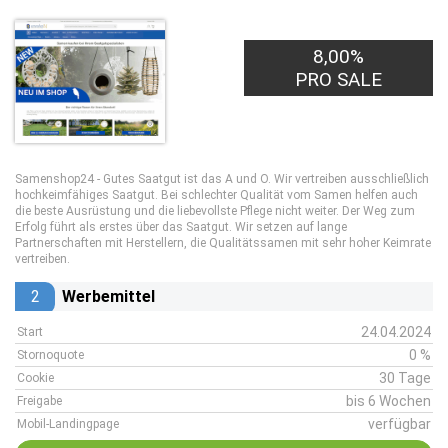
8,00%
PRO SALE
Samenshop24 - Gutes Saatgut ist das A und O. Wir vertreiben ausschließlich
hochkeimfähiges Saatgut. Bei schlechter Qualität vom Samen helfen auch
die beste Ausrüstung und die liebevollste Pflege nicht weiter. Der Weg zum
Erfolg führt als erstes über das Saatgut. Wir setzen auf lange
Partnerschaften mit Herstellern, die Qualitätssamen mit sehr hoher Keimrate
vertreiben.
2
Werbemittel
24.04.2024
Start
0 %
Stornoquote
30 Tage
Cookie
bis 6 Wochen
Freigabe
verfügbar
Mobil-Landingpage