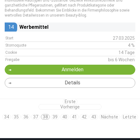
individuelle Hauttypen und -zustände. Gezielte Wirkstoffkosmetik und
ganzheitliche Pflegeroutinen, gefiltert nach Produktkategorie oder
Behandlungsfeld. Bekommen Sie Einblicke in die Firmenphilosophie sowie
wertvolles Detailwissen in unserem Beauty-Blog.
14
Werbemittel
27.03.2025
Start
4 %
Stornoquote
14 Tage
Cookie
bis 6 Wochen
Freigabe
Anmelden
Details
Erste
Vorherige
34
35
36
37
38
39
40
41
42
43
Nächste
Letzte