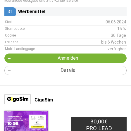
kostenlose Rückgabe und 24/7-Kundenservice.
31
Werbemittel
06.06.2024
Start
15 %
Stornoquote
30 Tage
Cookie
bis 6 Wochen
Freigabe
verfügbar
Mobil-Landingpage
Anmelden
Details
GigaSim
80,00€
PRO LEAD