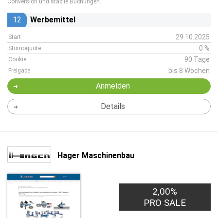
Conversion und stabile Buchungen.
12
Werbemittel
29.10.2025
Start
0 %
Stornoquote
90 Tage
Cookie
bis 8 Wochen
Freigabe
Anmelden
Details
Hager Maschinenbau
2,00%
PRO SALE