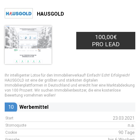
HAUSGOLD
100,00€
PRO LEAD
Ihr intelligenter Lotse für den Immobilienverkauf! Einfach! Echt! Erfolgreich!
HAUSGOLD ist eine der größten und stärksten digitalen
Immobilienplattformen in Deutschland und erreicht hier eine Marktabdeckung
von 100 Prozent. Wir suchen Immobilienbesitzer, die eine kostenlose
Bewertung vornehmen wollen!
10
Werbemittel
23.03.2021
Start
n.a.
Stornoquote
90 Tage
Cookie
bis 6 Wochen
Freigabe