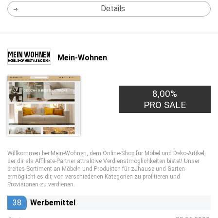
Details
Mein-Wohnen
8,00%
PRO SALE
Willkommen bei Mein-Wohnen, dem Online-Shop für Möbel und Deko-Artikel,
der dir als Affiliate-Partner attraktive Verdienstmöglichkeiten bietet! Unser
breites Sortiment an Möbeln und Produkten für zuhause und Garten
ermöglicht es dir, von verschiedenen Kategorien zu profitieren und
Provisionen zu verdienen.
38
Werbemittel