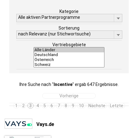
Kategorie
Alle aktiven Partnerprogramme
Sortierung
nach Relevanz (nur Stichwortsuche)
Vertriebsgebiete
Ihre Suche nach "
Incentive
" ergab 647 Ergebnisse.
Vorherige
1
2
3
4
5
6
7
8
9
10
Nächste
Letzte
Vays.de