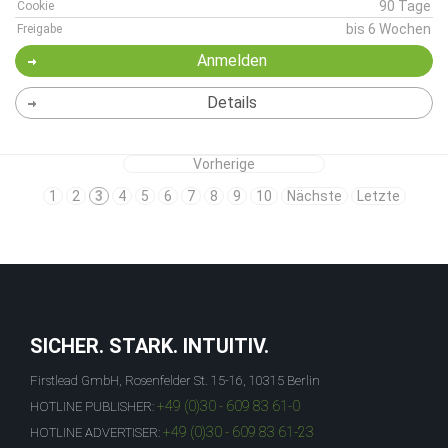
90 Tage
Cookie
bis 6 Wochen
Freigabe
Anmelden
Details
Vorherige
1
2
3
4
5
6
7
8
9
10
Nächste
Letzte
SICHER. STARK. INTUITIV.
Firstlead GmbH, Rosenfelder St. 15-16, 10315 Berlin
+49 (0)30 - 609 83 61-0
HOTLINE PUBLISHER:
+49 (0)30 - 609 83 61-23
HOTLINE ADVERTISER: