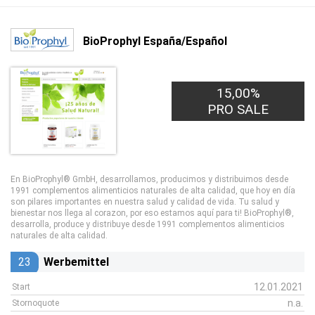
BioProphyl España/Español
15,00%
PRO SALE
En BioProphyl® GmbH, desarrollamos, producimos y distribuimos desde
1991 complementos alimenticios naturales de alta calidad, que hoy en día
son pilares importantes en nuestra salud y calidad de vida. Tu salud y
bienestar nos llega al corazon, por eso estamos aquí para ti! BioProphyl®,
desarrolla, produce y distribuye desde 1991 complementos alimenticios
naturales de alta calidad.
23
Werbemittel
12.01.2021
Start
n.a.
Stornoquote