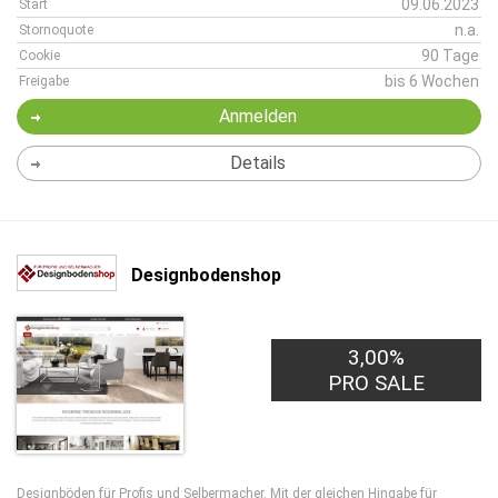
09.06.2023
Start
n.a.
Stornoquote
90 Tage
Cookie
bis 6 Wochen
Freigabe
Anmelden
Details
Designbodenshop
3,00%
PRO SALE
Designböden für Profis und Selbermacher. Mit der gleichen Hingabe für