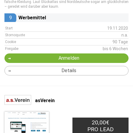
falsche Kleidung. Laut Glückatlas sind Norddeutsche sogar am glücklichsten
– geredet wird darüber aber kaum.
9
Werbemittel
19.11.2020
Start
n.a.
Stornoquote
90 Tage
Cookie
bis 6 Wochen
Freigabe
Anmelden
Details
asVerein
20,00€
PRO LEAD